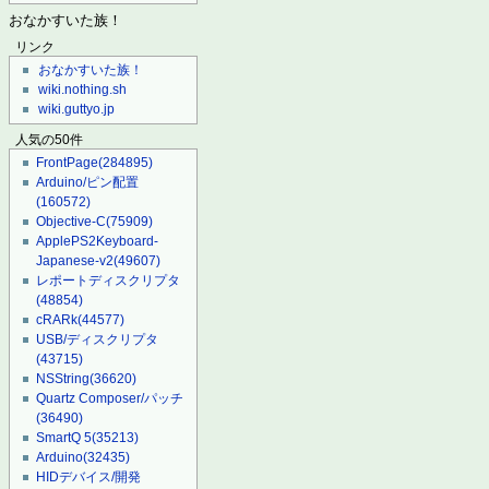
おなかすいた族！
リンク
おなかすいた族！
wiki.nothing.sh
wiki.guttyo.jp
人気の50件
FrontPage
(284895)
Arduino/ピン配置
(160572)
Objective-C
(75909)
ApplePS2Keyboard-
Japanese-v2
(49607)
レポートディスクリプタ
(48854)
cRARk
(44577)
USB/ディスクリプタ
(43715)
NSString
(36620)
Quartz Composer/パッチ
(36490)
SmartQ 5
(35213)
Arduino
(32435)
HIDデバイス/開発