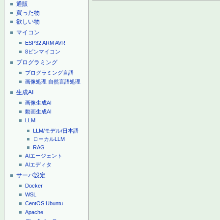
通販
買った物
欲しい物
マイコン
ESP32
ARM
AVR
8ピンマイコン
プログラミング
プログラミング言語
画像処理
自然言語処理
生成AI
画像生成AI
動画生成AI
LLM
LLM/モデル/日本語
ローカルLLM
RAG
AIエージェント
AIエディタ
サーバ設定
Docker
WSL
CentOS
Ubuntu
Apache