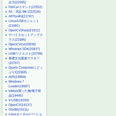
出力
(22595)
FeliCa/コマンド
(22552)
A5：SQL Mk-2
(22534)
ARToolKit
(21787)
Linux/USBガジェット
(21681)
OpenCvSharp
(21612)
デバイスセットアップク
ラス
(21096)
OpenCV/cv
(20839)
Windows SDK
(20837)
USB/リクエスト
(20799)
基礎文法最速マスター
(20767)
Quartz Composerにどっ
ぷり!
(20368)
AVR
(19969)
Windows 7
Loader
(19887)
tokkyo/買った物/電子部
品
(19445)
V-USB
(19160)
OpenCV
(19137)
OSx86
(19111)
Linuxカーネル/バージョ