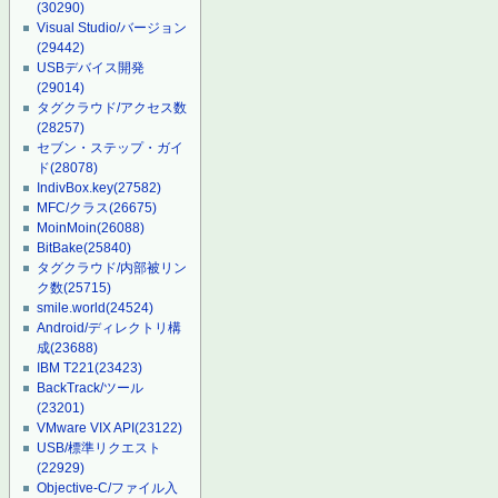
(30290)
Visual Studio/バージョン
(29442)
USBデバイス開発
(29014)
タグクラウド/アクセス数
(28257)
セブン・ステップ・ガイ
ド
(28078)
IndivBox.key
(27582)
MFC/クラス
(26675)
MoinMoin
(26088)
BitBake
(25840)
タグクラウド/内部被リン
ク数
(25715)
smile.world
(24524)
Android/ディレクトリ構
成
(23688)
IBM T221
(23423)
BackTrack/ツール
(23201)
VMware VIX API
(23122)
USB/標準リクエスト
(22929)
Objective-C/ファイル入