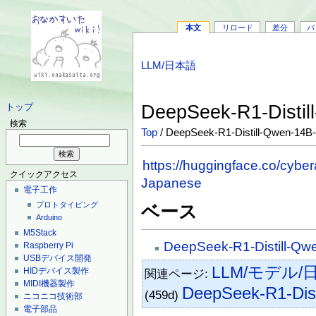
本文
リロード
差分
バ
LLM/日本語
DeepSeek-R1-Disti
トップ
検索
Top
/ DeepSeek-R1-Distill-Qwen-14B
https://huggingface.co/cyb
クイックアクセス
Japanese
電子工作
プロトタイピング
ベース
Arduino
M5Stack
DeepSeek-R1-Distill-Qw
Raspberry Pi
USBデバイス開発
LLM/モデル/
HIDデバイス製作
関連ページ:
MIDI機器製作
DeepSeek-R1-Dist
(459d)
ニコニコ技術部
電子部品