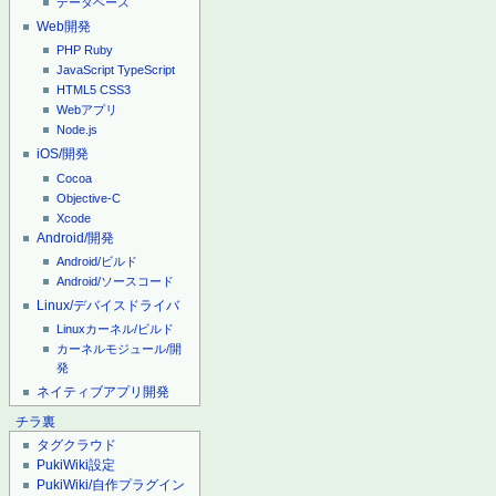
データベース
Web開発
PHP
Ruby
JavaScript
TypeScript
HTML5
CSS3
Webアプリ
Node.js
iOS/開発
Cocoa
Objective-C
Xcode
Android/開発
Android/ビルド
Android/ソースコード
Linux/デバイスドライバ
Linuxカーネル/ビルド
カーネルモジュール/開
発
ネイティブアプリ開発
チラ裏
タグクラウド
PukiWiki設定
PukiWiki/自作プラグイン