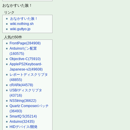
おなかすいた族！
リンク
おなかすいた族！
wiki.nothing.sh
wiki.guttyo.jp
人気の50件
FrontPage
(284908)
Arduino/ピン配置
(160575)
Objective-C
(75910)
ApplePS2Keyboard-
Japanese-v2
(49608)
レポートディスクリプタ
(48855)
cRARk
(44578)
USB/ディスクリプタ
(43716)
NSString
(36622)
Quartz Composer/パッチ
(36493)
SmartQ 5
(35214)
Arduino
(32435)
HIDデバイス/開発