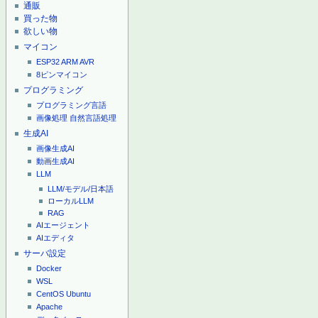
通販
買った物
欲しい物
マイコン
ESP32
ARM
AVR
8ピンマイコン
プログラミング
プログラミング言語
画像処理
自然言語処理
生成AI
画像生成AI
動画生成AI
LLM
LLM/モデル/日本語
ローカルLLM
RAG
AIエージェント
AIエディタ
サーバ設定
Docker
WSL
CentOS
Ubuntu
Apache