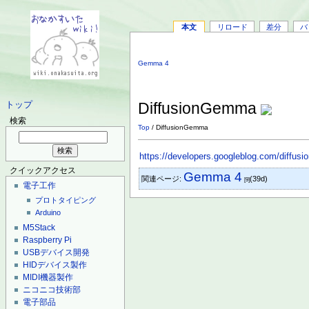
本文
リロード
差分
バ
Gemma 4
DiffusionGemma
トップ
検索
Top
/ DiffusionGemma
https://developers.googleblog.com/diffus
クイックアクセス
Gemma 4
関連ページ:
(39d)
[9]
電子工作
プロトタイピング
Arduino
M5Stack
Raspberry Pi
USBデバイス開発
HIDデバイス製作
MIDI機器製作
ニコニコ技術部
電子部品