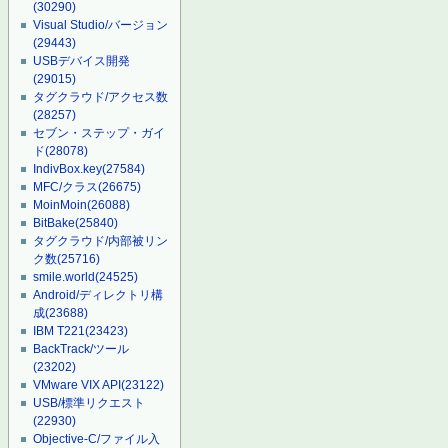
(30290)
Visual Studio/バージョン
(29443)
USBデバイス開発
(29015)
タグクラウド/アクセス数
(28257)
セブン・ステップ・ガイ
ド
(28078)
IndivBox.key
(27584)
MFC/クラス
(26675)
MoinMoin
(26088)
BitBake
(25840)
タグクラウド/内部被リン
ク数
(25716)
smile.world
(24525)
Android/ディレクトリ構
成
(23688)
IBM T221
(23423)
BackTrack/ツール
(23202)
VMware VIX API
(23122)
USB/標準リクエスト
(22930)
Objective-C/ファイル入