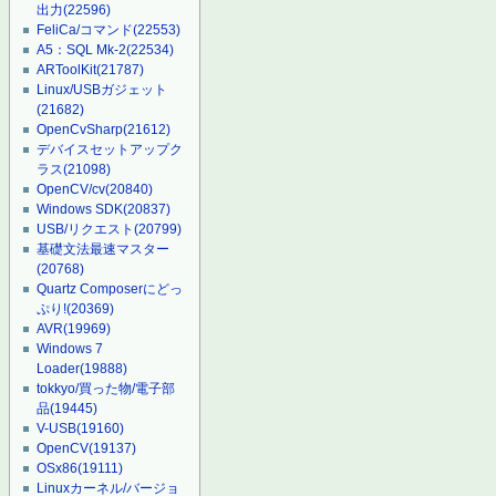
出力
(22596)
FeliCa/コマンド
(22553)
A5：SQL Mk-2
(22534)
ARToolKit
(21787)
Linux/USBガジェット
(21682)
OpenCvSharp
(21612)
デバイスセットアップク
ラス
(21098)
OpenCV/cv
(20840)
Windows SDK
(20837)
USB/リクエスト
(20799)
基礎文法最速マスター
(20768)
Quartz Composerにどっ
ぷり!
(20369)
AVR
(19969)
Windows 7
Loader
(19888)
tokkyo/買った物/電子部
品
(19445)
V-USB
(19160)
OpenCV
(19137)
OSx86
(19111)
Linuxカーネル/バージョ