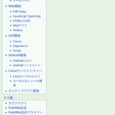
データベース
Web開発
PHP
Ruby
JavaScript
TypeScript
HTML5
CSS3
Webアプリ
Node.js
iOS/開発
Cocoa
Objective-C
Xcode
Android/開発
Android/ビルド
Android/ソースコード
Linux/デバイスドライバ
Linuxカーネル/ビルド
カーネルモジュール/開
発
ネイティブアプリ開発
チラ裏
タグクラウド
PukiWiki設定
PukiWiki/自作プラグイン