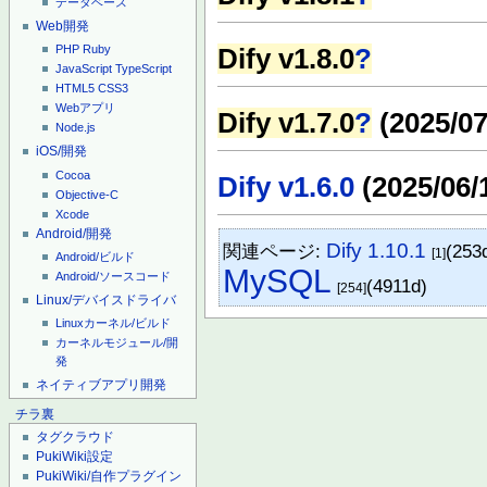
データベース
Web開発
PHP
Ruby
Dify v1.8.0
?
JavaScript
TypeScript
HTML5
CSS3
Webアプリ
Dify v1.7.0
?
(2025/07
Node.js
iOS/開発
Cocoa
Dify v1.6.0
(2025/06/
Objective-C
Xcode
Android/開発
Dify 1.10.1
関連ページ:
(253
[1]
Android/ビルド
MySQL
Android/ソースコード
(4911d)
[254]
Linux/デバイスドライバ
Linuxカーネル/ビルド
カーネルモジュール/開
発
ネイティブアプリ開発
チラ裏
タグクラウド
PukiWiki設定
PukiWiki/自作プラグイン