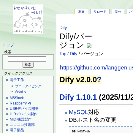
本文
リロード
差分
バ
Dify
Dify/バー
ジョン
トップ
検索
Top
/
Dify
/ バージョン
https://github.com/langgeniu
クイックアクセス
Dify v2.0.0
?
電子工作
プロトタイピング
Arduino
Dify 1.10.1
(2025/11/
M5Stack
Raspberry Pi
USBデバイス開発
MySQL
対応
HIDデバイス製作
DBホスト名の変更
MIDI機器製作
ニコニコ技術部
電子部品
DB_HOST=db
