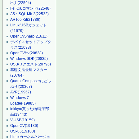
出力
(22594)
FeliCa/コマンド
(22548)
A5：SQL Mk-2
(22532)
ARToolKit
(21786)
Linux/USBガジェット
(21679)
OpenCvSharp
(21611)
デバイスセットアップク
ラス
(21093)
OpenCV/cv
(20838)
Windows SDK
(20835)
USB/リクエスト
(20796)
基礎文法最速マスター
(20764)
Quartz Composerにどっ
ぷり!
(20367)
AVR
(19967)
Windows 7
Loader
(19885)
tokkyo/買った物/電子部
品
(19443)
V-USB
(19159)
OpenCV
(19136)
OSx86
(19108)
Linuxカーネル/バージョ