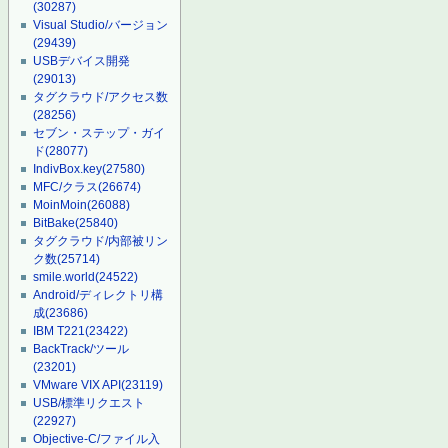
(30287)
Visual Studio/バージョン
(29439)
USBデバイス開発
(29013)
タグクラウド/アクセス数
(28256)
セブン・ステップ・ガイ
ド
(28077)
IndivBox.key
(27580)
MFC/クラス
(26674)
MoinMoin
(26088)
BitBake
(25840)
タグクラウド/内部被リン
ク数
(25714)
smile.world
(24522)
Android/ディレクトリ構
成
(23686)
IBM T221
(23422)
BackTrack/ツール
(23201)
VMware VIX API
(23119)
USB/標準リクエスト
(22927)
Objective-C/ファイル入