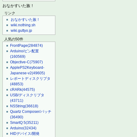
おなかすいた族！
リンク
おなかすいた族！
wiki.nothing.sh
wiki.guttyo.jp
人気の50件
FrontPage
(284874)
Arduino/ピン配置
(160569)
Objective-C
(75907)
ApplePS2Keyboard-
Japanese-v2
(49605)
レポートディスクリプタ
(48853)
cRARk
(44575)
USB/ディスクリプタ
(43711)
NSString
(36618)
Quartz Composer/パッチ
(36490)
SmartQ 5
(35211)
Arduino
(32434)
HIDデバイス/開発