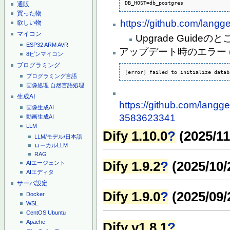
DB_HOST=db_postgres
通販
買った物
https://github.com/langge
欲しい物
マイコン
Upgrade Guid
ESP32
ARM
AVR
アップデート時のエラー (
8ピンマイコン
プログラミング
[error] failed to initialize datab
プログラミング言語
画像処理
自然言語処理
生成AI
https://github.com/lang
画像生成AI
3583623341
動画生成AI
LLM
Dify 1.10.0
?
(2025/11
LLM/モデル/日本語
ローカルLLM
RAG
Dify 1.9.2
?
(2025/10/
AIエージェント
AIエディタ
サーバ設定
Dify 1.9.0
?
(2025/09/
Docker
WSL
CentOS
Ubuntu
Apache
Dify v1.8.1
?