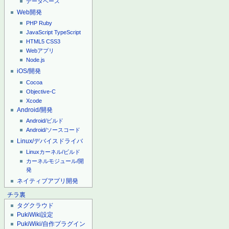
データベース
Web開発
PHP
Ruby
JavaScript
TypeScript
HTML5
CSS3
Webアプリ
Node.js
iOS/開発
Cocoa
Objective-C
Xcode
Android/開発
Android/ビルド
Android/ソースコード
Linux/デバイスドライバ
Linuxカーネル/ビルド
カーネルモジュール/開
発
ネイティブアプリ開発
チラ裏
タグクラウド
PukiWiki設定
PukiWiki/自作プラグイン