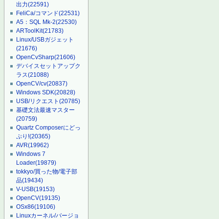
出力
(22591)
FeliCa/コマンド
(22531)
A5：SQL Mk-2
(22530)
ARToolKit
(21783)
Linux/USBガジェット
(21676)
OpenCvSharp
(21606)
デバイスセットアップク
ラス
(21088)
OpenCV/cv
(20837)
Windows SDK
(20828)
USB/リクエスト
(20785)
基礎文法最速マスター
(20759)
Quartz Composerにどっ
ぷり!
(20365)
AVR
(19962)
Windows 7
Loader
(19879)
tokkyo/買った物/電子部
品
(19434)
V-USB
(19153)
OpenCV
(19135)
OSx86
(19106)
Linuxカーネル/バージョ