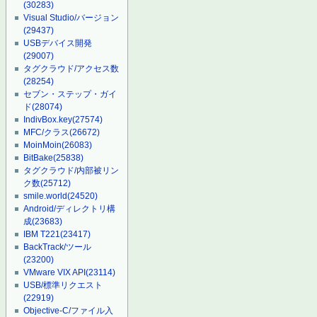
(30283)
Visual Studio/バージョン
(29437)
USBデバイス開発
(29007)
タグクラウド/アクセス数
(28254)
セブン・ステップ・ガイ
ド
(28074)
IndivBox.key
(27574)
MFC/クラス
(26672)
MoinMoin
(26083)
BitBake
(25838)
タグクラウド/内部被リン
ク数
(25712)
smile.world
(24520)
Android/ディレクトリ構
成
(23683)
IBM T221
(23417)
BackTrack/ツール
(23200)
VMware VIX API
(23114)
USB/標準リクエスト
(22919)
Objective-C/ファイル入