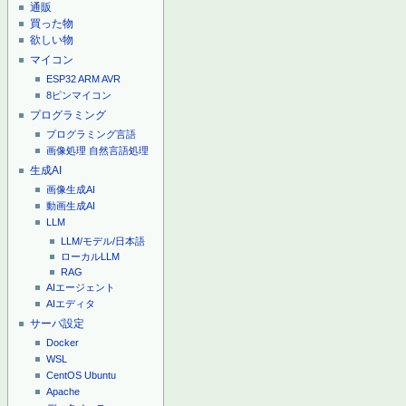
通販
買った物
欲しい物
マイコン
ESP32
ARM
AVR
8ピンマイコン
プログラミング
プログラミング言語
画像処理
自然言語処理
生成AI
画像生成AI
動画生成AI
LLM
LLM/モデル/日本語
ローカルLLM
RAG
AIエージェント
AIエディタ
サーバ設定
Docker
WSL
CentOS
Ubuntu
Apache