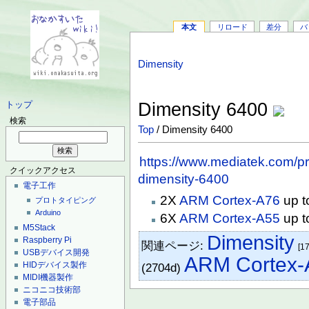
本文
リロード
差分
バ
Dimensity
Dimensity 6400
トップ
検索
Top
/ Dimensity 6400
https://www.mediatek.com/p
クイックアクセス
dimensity-6400
電子工作
2X
ARM Cortex-A76
up t
プロトタイピング
Arduino
6X
ARM Cortex-A55
up t
M5Stack
Dimensity
Raspberry Pi
関連ページ:
[17
USBデバイス開発
ARM Cortex-
HIDデバイス製作
(2704d)
MIDI機器製作
ニコニコ技術部
電子部品