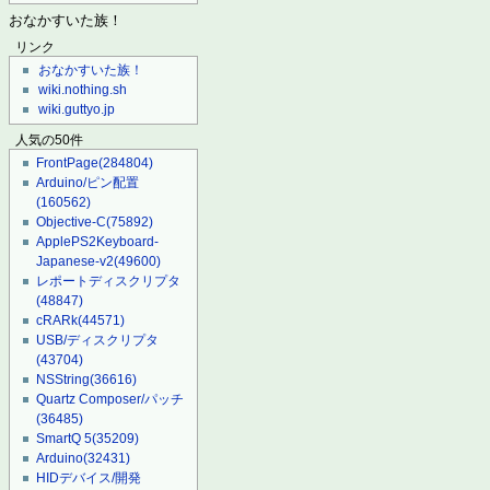
おなかすいた族！
リンク
おなかすいた族！
wiki.nothing.sh
wiki.guttyo.jp
人気の50件
FrontPage
(284804)
Arduino/ピン配置
(160562)
Objective-C
(75892)
ApplePS2Keyboard-
Japanese-v2
(49600)
レポートディスクリプタ
(48847)
cRARk
(44571)
USB/ディスクリプタ
(43704)
NSString
(36616)
Quartz Composer/パッチ
(36485)
SmartQ 5
(35209)
Arduino
(32431)
HIDデバイス/開発