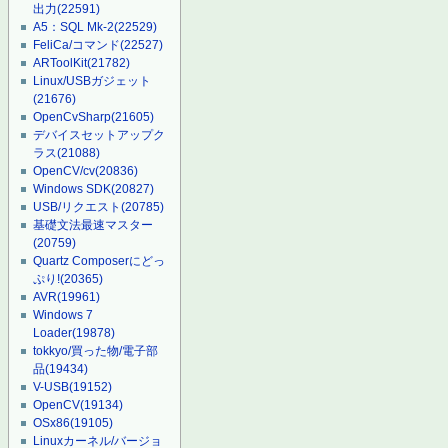
出力
(22591)
A5：SQL Mk-2
(22529)
FeliCa/コマンド
(22527)
ARToolKit
(21782)
Linux/USBガジェット
(21676)
OpenCvSharp
(21605)
デバイスセットアップク
ラス
(21088)
OpenCV/cv
(20836)
Windows SDK
(20827)
USB/リクエスト
(20785)
基礎文法最速マスター
(20759)
Quartz Composerにどっ
ぷり!
(20365)
AVR
(19961)
Windows 7
Loader
(19878)
tokkyo/買った物/電子部
品
(19434)
V-USB
(19152)
OpenCV
(19134)
OSx86
(19105)
Linuxカーネル/バージョ