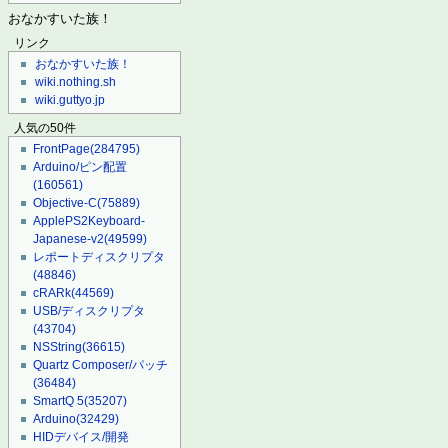
おなかすいた族！
リンク
おなかすいた族！
wiki.nothing.sh
wiki.guttyo.jp
人気の50件
FrontPage
(284795)
Arduino/ピン配置
(160561)
Objective-C
(75889)
ApplePS2Keyboard-
Japanese-v2
(49599)
レポートディスクリプタ
(48846)
cRARk
(44569)
USB/ディスクリプタ
(43704)
NSString
(36615)
Quartz Composer/パッチ
(36484)
SmartQ 5
(35207)
Arduino
(32429)
HIDデバイス/開発