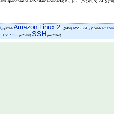
.ap-northeast-1.ec2-instance-connectのネットワークに対してSSHを許
Amazon Linux 2
続
AWS/SSH
Amazo
(279d)
(940d)
(1049d)
[1]
[17]
[1]
SSH
トコンソール
(2568d)
(2994d)
[2]
[122]