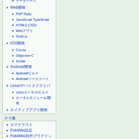
データベース
Web開発
PHP
Ruby
JavaScript
TypeScript
HTML5
CSS3
Webアプリ
Node.js
iOS/開発
Cocoa
Objective-C
Xcode
Android/開発
Android/ビルド
Android/ソースコード
Linux/デバイスドライバ
Linuxカーネル/ビルド
カーネルモジュール/開
発
ネイティブアプリ開発
チラ裏
タグクラウド
PukiWiki設定
PukiWiki/自作プラグイン