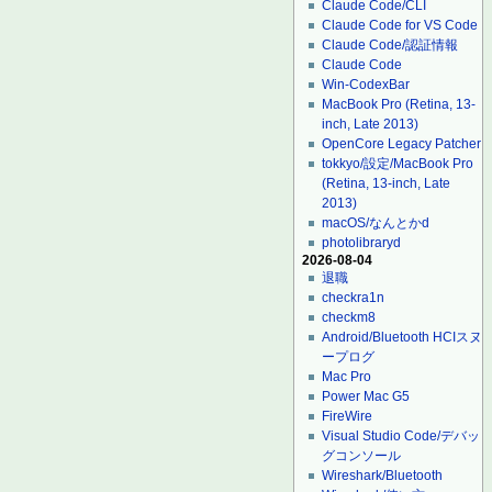
Claude Code/CLI
Claude Code for VS Code
Claude Code/認証情報
Claude Code
Win-CodexBar
MacBook Pro (Retina, 13-
inch, Late 2013)
OpenCore Legacy Patcher
tokkyo/設定/MacBook Pro
(Retina, 13-inch, Late
2013)
macOS/なんとかd
photolibraryd
2026-08-04
退職
checkra1n
checkm8
Android/Bluetooth HCIスヌ
ープログ
Mac Pro
Power Mac G5
FireWire
Visual Studio Code/デバッ
グコンソール
Wireshark/Bluetooth