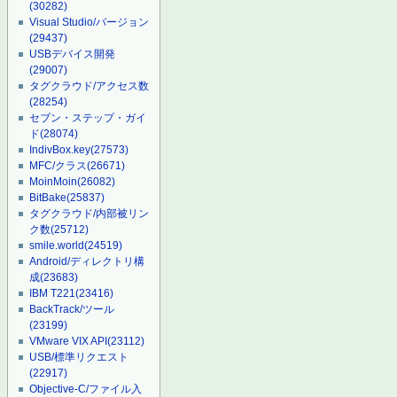
(30282)
Visual Studio/バージョン
(29437)
USBデバイス開発
(29007)
タグクラウド/アクセス数
(28254)
セブン・ステップ・ガイ
ド
(28074)
IndivBox.key
(27573)
MFC/クラス
(26671)
MoinMoin
(26082)
BitBake
(25837)
タグクラウド/内部被リン
ク数
(25712)
smile.world
(24519)
Android/ディレクトリ構
成
(23683)
IBM T221
(23416)
BackTrack/ツール
(23199)
VMware VIX API
(23112)
USB/標準リクエスト
(22917)
Objective-C/ファイル入