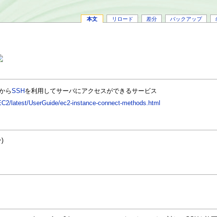
本文
リロード
差分
バックアップ
上から
SSH
を利用してサーバにアクセスができるサービス
C2/latest/UserGuide/ec2-instance-connect-methods.html
)