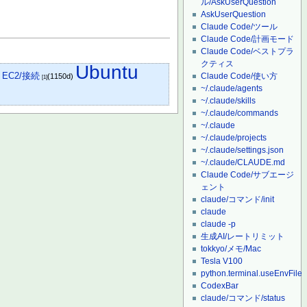
ル/AskUserQuestion
可
AskUserQuestion
Claude Code/ツール
Claude Code/計画モード
Claude Code/ベストプラ
クティス
Ubuntu
n EC2/接続
Claude Code/使い方
(1150d)
[1]
~/.claude/agents
~/.claude/skills
~/.claude/commands
~/.claude
~/.claude/projects
~/.claude/settings.json
~/.claude/CLAUDE.md
Claude Code/サブエージ
ェント
claude/コマンド/init
claude
claude -p
生成AI/レートリミット
tokkyo/メモ/Mac
Tesla V100
python.terminal.useEnvFile
CodexBar
claude/コマンド/status