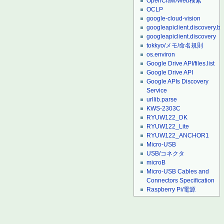
OpenClaw/Web検索
OCLP
google-cloud-vision
googleapiclient.discovery.bu
googleapiclient.discovery
tokkyo/メモ/命名規則
os.environ
Google Drive API/files.list
Google Drive API
Google APIs Discovery
Service
urllib.parse
KWS-2303C
RYUW122_DK
RYUW122_Lite
RYUW122_ANCHOR1
Micro-USB
USB/コネクタ
microB
Micro-USB Cables and
Connectors Specification
Raspberry Pi/電源