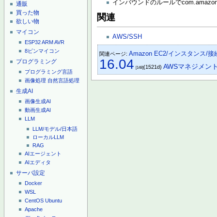
インバウンドのルールでcom.amazonaws
通販
買った物
関連
欲しい物
マイコン
AWS/SSH
ESP32
ARM
AVR
8ピンマイコン
Amazon EC2/インスタンス/接
関連ページ:
16.04
プログラミング
AWSマネジメン
(1521d)
[148]
プログラミング言語
画像処理
自然言語処理
生成AI
画像生成AI
動画生成AI
LLM
LLM/モデル/日本語
ローカルLLM
RAG
AIエージェント
AIエディタ
サーバ設定
Docker
WSL
CentOS
Ubuntu
Apache