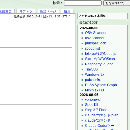
検索：
名前変更
リファラ
新規ページ
編集
アクセス:525 本日:1
最終更新:2025-10-31 (金) 13:48:37 (279d)
最新の100件
2026-08-06
OSV-Scanner
osv-scanner
pubspec.lock
scoop list
tokkyo/設定/Node.js
Start-MpWDOScan
Raspberry Pi Pico
Tiny386
Windows 9x
patcher9x
ELSA System Graph
MiniMax H3
2026-08-05
vphone-cli
Spec Kit
Step 3.7 Flash
claude/コマンド/plan
claude/コマンド
Claude Code/ツー