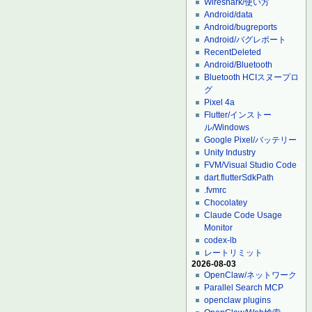
Wireshark/使い方
Android/data
Android/bugreports
Android/バグレポート
RecentDeleted
Android/Bluetooth
Bluetooth HCIスヌープロ
グ
Pixel 4a
Flutter/インストー
ル/Windows
Google Pixel/バッテリー
Unity Industry
FVM/Visual Studio Code
dart.flutterSdkPath
.fvmrc
Chocolatey
Claude Code Usage
Monitor
codex-lb
レートリミット
2026-08-03
OpenClaw/ネットワーク
Parallel Search MCP
openclaw plugins