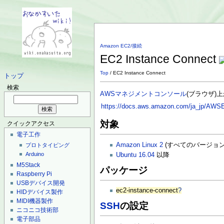
Amazon EC2/接続
EC2 Instance Connect
Top
/ EC2 Instance Connect
トップ
検索
AWSマネジメントコンソール
(ブラウザ)
https://docs.aws.amazon.com/ja_jp/AWSE
対象
クイックアクセス
電子工作
Amazon Linux 2
(すべてのバージョン
プロトタイピング
Arduino
Ubuntu 16.04
以降
M5Stack
パッケージ
Raspberry Pi
USBデバイス開発
ec2-instance-connect
?
HIDデバイス製作
MIDI機器製作
SSH
の設定
ニコニコ技術部
電子部品