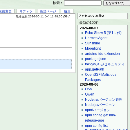
検索：
名前変更
リファラ
新規ページ
編集
アクセス:77 本日:2
最終更新:2026-06-11 (木) 11:48:06 (58d)
最新の100件
2026-08-07
Echo Show 5 (第1世代)
Hermes Agent
Sunshine
Moonlight
arduino-ide-extension
package.json
tokkyo/メモ/セキュリティ
app.getPath
OpenSSF Malicious
Packages
2026-08-06
OSV
Qwen
Node.js/バージョン管理
Node.js/バージョン
npm/バージョン
npm config get min-
release-age
npm config list