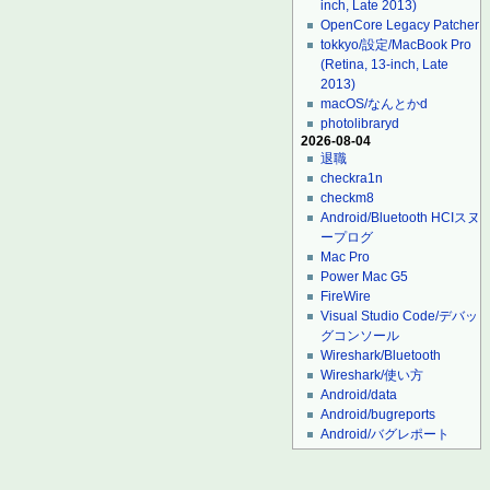
inch, Late 2013)
OpenCore Legacy Patcher
tokkyo/設定/MacBook Pro
(Retina, 13-inch, Late
2013)
macOS/なんとかd
photolibraryd
2026-08-04
退職
checkra1n
checkm8
Android/Bluetooth HCIスヌ
ープログ
Mac Pro
Power Mac G5
FireWire
Visual Studio Code/デバッ
グコンソール
Wireshark/Bluetooth
Wireshark/使い方
Android/data
Android/bugreports
Android/バグレポート