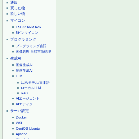
通販
買った物
欲しい物
マイコン
ESP32
ARM
AVR
8ピンマイコン
プログラミング
プログラミング言語
画像処理
自然言語処理
生成AI
画像生成AI
動画生成AI
LLM
LLM/モデル/日本語
ローカルLLM
RAG
AIエージェント
AIエディタ
サーバ設定
Docker
WSL
CentOS
Ubuntu
Apache