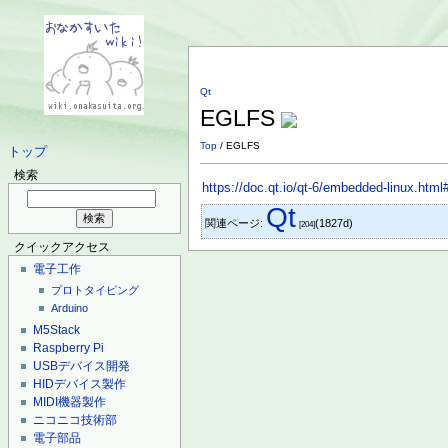
Qt
EGLFS
Top
/ EGLFS
トップ
検索
https://doc.qt.io/qt-6/embedded-linux.html
Qt
関連ページ:
(1827d)
[204]
クイックアクセス
電子工作
プロトタイピング
Arduino
M5Stack
Raspberry Pi
USBデバイス開発
HIDデバイス製作
MIDI機器製作
ニコニコ技術部
電子部品