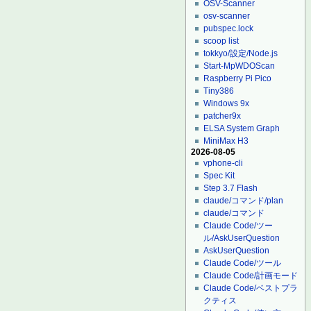
OSV-Scanner
osv-scanner
pubspec.lock
scoop list
tokkyo/設定/Node.js
Start-MpWDOScan
Raspberry Pi Pico
Tiny386
Windows 9x
patcher9x
ELSA System Graph
MiniMax H3
2026-08-05
vphone-cli
Spec Kit
Step 3.7 Flash
claude/コマンド/plan
claude/コマンド
Claude Code/ツー
ル/AskUserQuestion
AskUserQuestion
Claude Code/ツール
Claude Code/計画モード
Claude Code/ベストプラ
クティス