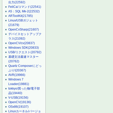
出力
(22592)
FeliCa/コマンド
(22541)
A5：SQL Mk-2
(22532)
ARToolKit
(21785)
Linux/USBガジェット
(21679)
OpenCvSharp
(21607)
デバイスセットアップク
ラス
(21092)
OpenCV/cv
(20837)
Windows SDK
(20833)
USB/リクエスト
(20792)
基礎文法最速マスター
(20762)
Quartz Composerにどっ
ぷり!
(20367)
AVR
(19966)
Windows 7
Loader
(19881)
tokkyo/買った物/電子部
品
(19440)
V-USB
(19156)
OpenCV
(19136)
OSx86
(19107)
Linuxカーネル/バージョ