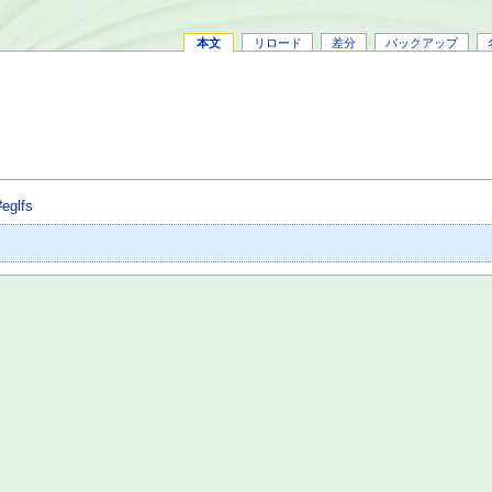
本文
リロード
差分
バックアップ
#eglfs