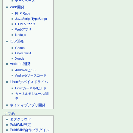
データベース
Web開発
PHP
Ruby
JavaScript
TypeScript
HTML5
CSS3
Webアプリ
Node.js
iOS/開発
Cocoa
Objective-C
Xcode
Android/開発
Android/ビルド
Android/ソースコード
Linux/デバイスドライバ
Linuxカーネル/ビルド
カーネルモジュール/開
発
ネイティブアプリ開発
チラ裏
タグクラウド
PukiWiki設定
PukiWiki/自作プラグイン