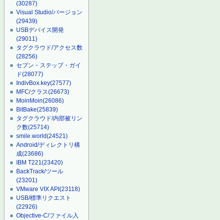
(30287)
Visual Studio/バージョン
(29439)
USBデバイス開発
(29011)
タグクラウド/アクセス数
(28256)
セブン・ステップ・ガイ
ド
(28077)
IndivBox.key
(27577)
MFC/クラス
(26673)
MoinMoin
(26086)
BitBake
(25839)
タグクラウド/内部被リン
ク数
(25714)
smile.world
(24521)
Android/ディレクトリ構
成
(23686)
IBM T221
(23420)
BackTrack/ツール
(23201)
VMware VIX API
(23118)
USB/標準リクエスト
(22926)
Objective-C/ファイル入