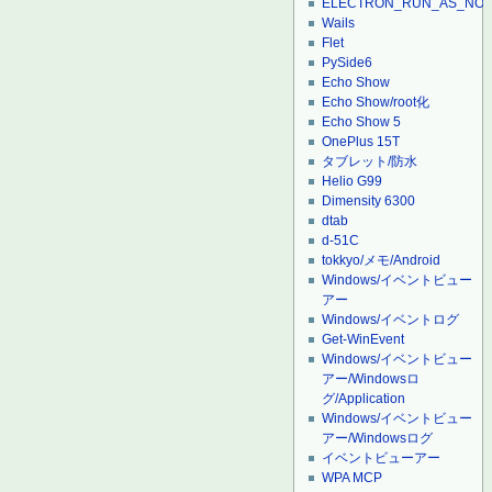
ELECTRON_RUN_AS_NO
Wails
Flet
PySide6
Echo Show
Echo Show/root化
Echo Show 5
OnePlus 15T
タブレット/防水
Helio G99
Dimensity 6300
dtab
d-51C
tokkyo/メモ/Android
Windows/イベントビュー
アー
Windows/イベントログ
Get-WinEvent
Windows/イベントビュー
アー/Windowsロ
グ/Application
Windows/イベントビュー
アー/Windowsログ
イベントビューアー
WPA MCP