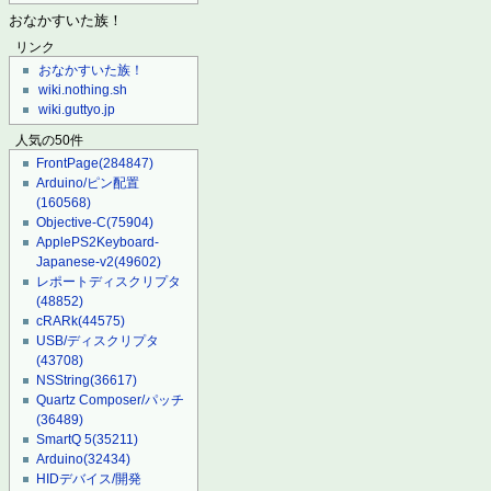
おなかすいた族！
リンク
おなかすいた族！
wiki.nothing.sh
wiki.guttyo.jp
人気の50件
FrontPage
(284847)
Arduino/ピン配置
(160568)
Objective-C
(75904)
ApplePS2Keyboard-
Japanese-v2
(49602)
レポートディスクリプタ
(48852)
cRARk
(44575)
USB/ディスクリプタ
(43708)
NSString
(36617)
Quartz Composer/パッチ
(36489)
SmartQ 5
(35211)
Arduino
(32434)
HIDデバイス/開発