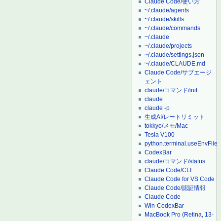
Claude Code/使い方
~/.claude/agents
~/.claude/skills
~/.claude/commands
~/.claude
~/.claude/projects
~/.claude/settings.json
~/.claude/CLAUDE.md
Claude Code/サブエージ
ェント
claude/コマンド/init
claude
claude -p
生成AI/レートリミット
tokkyo/メモ/Mac
Tesla V100
python.terminal.useEnvFile
CodexBar
claude/コマンド/status
Claude Code/CLI
Claude Code for VS Code
Claude Code/認証情報
Claude Code
Win-CodexBar
MacBook Pro (Retina, 13-