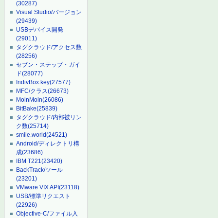
(30287)
Visual Studio/バージョン
(29439)
USBデバイス開発
(29011)
タグクラウド/アクセス数
(28256)
セブン・ステップ・ガイ
ド
(28077)
IndivBox.key
(27577)
MFC/クラス
(26673)
MoinMoin
(26086)
BitBake
(25839)
タグクラウド/内部被リン
ク数
(25714)
smile.world
(24521)
Android/ディレクトリ構
成
(23686)
IBM T221
(23420)
BackTrack/ツール
(23201)
VMware VIX API
(23118)
USB/標準リクエスト
(22926)
Objective-C/ファイル入