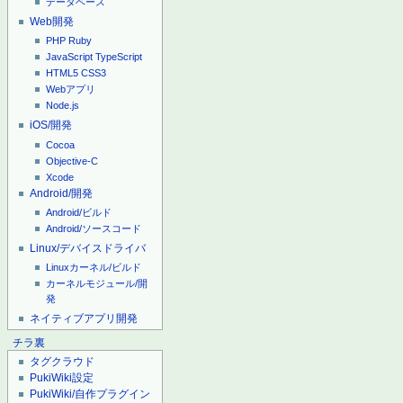
データベース
Web開発
PHP
Ruby
JavaScript
TypeScript
HTML5
CSS3
Webアプリ
Node.js
iOS/開発
Cocoa
Objective-C
Xcode
Android/開発
Android/ビルド
Android/ソースコード
Linux/デバイスドライバ
Linuxカーネル/ビルド
カーネルモジュール/開
発
ネイティブアプリ開発
チラ裏
タグクラウド
PukiWiki設定
PukiWiki/自作プラグイン