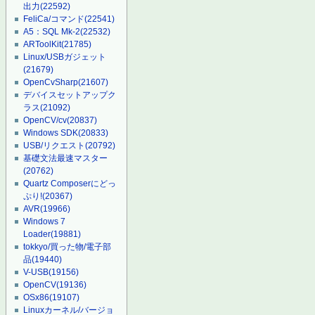
出力
(22592)
FeliCa/コマンド
(22541)
A5：SQL Mk-2
(22532)
ARToolKit
(21785)
Linux/USBガジェット
(21679)
OpenCvSharp
(21607)
デバイスセットアップク
ラス
(21092)
OpenCV/cv
(20837)
Windows SDK
(20833)
USB/リクエスト
(20792)
基礎文法最速マスター
(20762)
Quartz Composerにどっ
ぷり!
(20367)
AVR
(19966)
Windows 7
Loader
(19881)
tokkyo/買った物/電子部
品
(19440)
V-USB
(19156)
OpenCV
(19136)
OSx86
(19107)
Linuxカーネル/バージョ