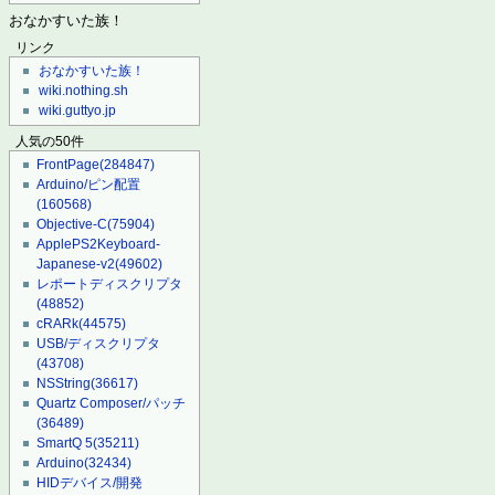
おなかすいた族！
リンク
おなかすいた族！
wiki.nothing.sh
wiki.guttyo.jp
人気の50件
FrontPage
(284847)
Arduino/ピン配置
(160568)
Objective-C
(75904)
ApplePS2Keyboard-
Japanese-v2
(49602)
レポートディスクリプタ
(48852)
cRARk
(44575)
USB/ディスクリプタ
(43708)
NSString
(36617)
Quartz Composer/パッチ
(36489)
SmartQ 5
(35211)
Arduino
(32434)
HIDデバイス/開発