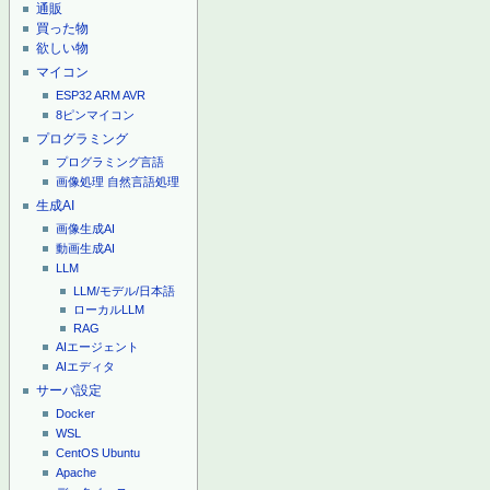
通販
買った物
欲しい物
マイコン
ESP32
ARM
AVR
8ピンマイコン
プログラミング
プログラミング言語
画像処理
自然言語処理
生成AI
画像生成AI
動画生成AI
LLM
LLM/モデル/日本語
ローカルLLM
RAG
AIエージェント
AIエディタ
サーバ設定
Docker
WSL
CentOS
Ubuntu
Apache