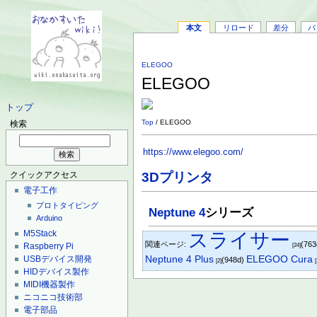
本文
リロード
差分
バ
ELEGOO
ELEGOO
トップ
Top
/ ELEGOO
検索
https://www.elegoo.com/
3Dプリンタ
クイックアクセス
電子工作
プロトタイピング
Neptune 4
シリーズ
Arduino
M5Stack
スライサー
関連ページ:
(76
Raspberry Pi
[24]
Neptune 4 Plus
ELEGOO Cura
USBデバイス開発
(948d)
[2]
[
HIDデバイス製作
MIDI機器製作
ニコニコ技術部
電子部品