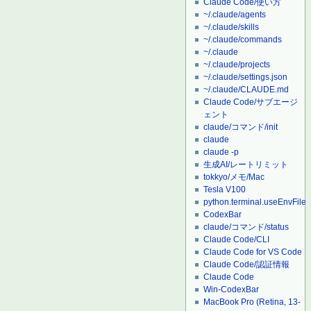
Claude Code/使い方
~/.claude/agents
~/.claude/skills
~/.claude/commands
~/.claude
~/.claude/projects
~/.claude/settings.json
~/.claude/CLAUDE.md
Claude Code/サブエージ
ェント
claude/コマンド/init
claude
claude -p
生成AI/レートリミット
tokkyo/メモ/Mac
Tesla V100
python.terminal.useEnvFile
CodexBar
claude/コマンド/status
Claude Code/CLI
Claude Code for VS Code
Claude Code/認証情報
Claude Code
Win-CodexBar
MacBook Pro (Retina, 13-