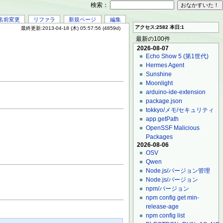
検索：
名前変更
リファラ
新規ページ
編集
アクセス:2582 本日:1
最終更新:2013-04-18 (木) 05:57:56 (4859d)
最新の100件
2026-08-07
Echo Show 5 (第1世代)
Hermes Agent
Sunshine
Moonlight
arduino-ide-extension
package.json
tokkyo/メモ/セキュリティ
app.getPath
OpenSSF Malicious
Packages
2026-08-06
OSV
Qwen
Node.js/バージョン管理
Node.js/バージョン
npm/バージョン
npm config get min-
release-age
npm config list