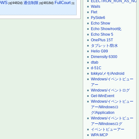
ELECTRON_RUN_AS_NO
OWS
FullCourt
通信制限
(4482d)
(4818d)
[3]
[0]
[1]
Wails
Flet
PySide6
Echo Show
Echo Show/root化
Echo Show 5
OnePlus 15T
タブレット/防水
Helio G99
Dimensity 6300
dtab
d-51C
tokkyo/メモ/Android
Windows/イベントビュー
アー
Windows/イベントログ
Get-WinEvent
Windows/イベントビュー
アー/Windowsロ
グ/Application
Windows/イベントビュー
アー/Windowsログ
イベントビューアー
WPA MCP