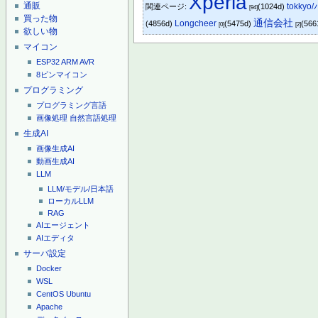
Xperia
通販
tokky
関連ページ:
(1024d)
[94]
買った物
通信会社
Longcheer
(4856d)
(5475d)
(566
[0]
[2]
欲しい物
マイコン
ESP32
ARM
AVR
8ピンマイコン
プログラミング
プログラミング言語
画像処理
自然言語処理
生成AI
画像生成AI
動画生成AI
LLM
LLM/モデル/日本語
ローカルLLM
RAG
AIエージェント
AIエディタ
サーバ設定
Docker
WSL
CentOS
Ubuntu
Apache