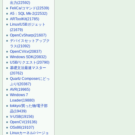
出力
(22592)
FeliCa/コマンド
(22539)
A5：SQL Mk-2
(22532)
ARToolKit
(21785)
Linux/USBガジェット
(21679)
OpenCvSharp
(21607)
デバイスセットアップク
ラス
(21092)
OpenCV/cv
(20837)
Windows SDK
(20832)
USB/リクエスト
(20790)
基礎文法最速マスター
(20762)
Quartz Composerにどっ
ぷり!
(20367)
AVR
(19965)
Windows 7
Loader
(19880)
tokkyo/買った物/電子部
品
(19439)
V-USB
(19156)
OpenCV
(19136)
OSx86
(19107)
Linuxカーネル/バージョ