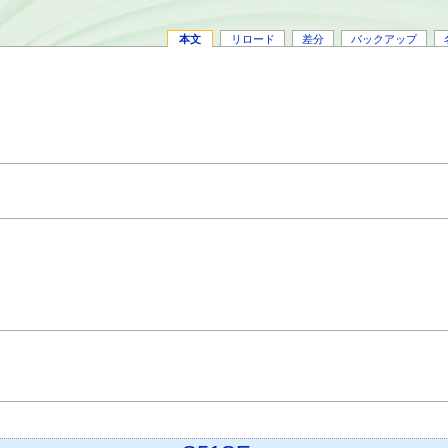
本文
リロード
差分
バックアップ