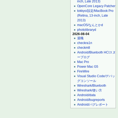
inch, Late 2013)
OpenCore Legacy Patcher
tokkyo/設定/MacBook Pro
(Retina, 13-inch, Late
2013)
macOS/なんとかd
photolibraryd
2026-08-04
退職
checkra1n
checkm8
Android/Bluetooth HCIスヌ
ープログ
Mac Pro
Power Mac G5
FireWire
Visual Studio Code/デバッ
グコンソール
Wireshark/Bluetooth
Wireshark/使い方
Android/data
Android/bugreports
Android/バグレポート