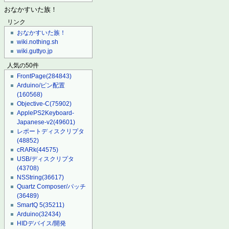
おなかすいた族！
リンク
おなかすいた族！
wiki.nothing.sh
wiki.guttyo.jp
人気の50件
FrontPage
(284843)
Arduino/ピン配置
(160568)
Objective-C
(75902)
ApplePS2Keyboard-
Japanese-v2
(49601)
レポートディスクリプタ
(48852)
cRARk
(44575)
USB/ディスクリプタ
(43708)
NSString
(36617)
Quartz Composer/パッチ
(36489)
SmartQ 5
(35211)
Arduino
(32434)
HIDデバイス/開発