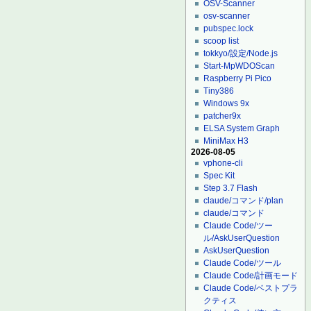
OSV-Scanner
osv-scanner
pubspec.lock
scoop list
tokkyo/設定/Node.js
Start-MpWDOScan
Raspberry Pi Pico
Tiny386
Windows 9x
patcher9x
ELSA System Graph
MiniMax H3
2026-08-05
vphone-cli
Spec Kit
Step 3.7 Flash
claude/コマンド/plan
claude/コマンド
Claude Code/ツー
ル/AskUserQuestion
AskUserQuestion
Claude Code/ツール
Claude Code/計画モード
Claude Code/ベストプラ
クティス