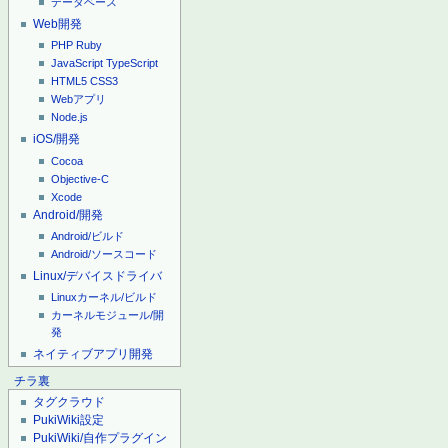
データベース
Web開発
PHP
Ruby
JavaScript
TypeScript
HTML5
CSS3
Webアプリ
Node.js
iOS/開発
Cocoa
Objective-C
Xcode
Android/開発
Android/ビルド
Android/ソースコード
Linux/デバイスドライバ
Linuxカーネル/ビルド
カーネルモジュール/開
発
ネイティブアプリ開発
チラ裏
タグクラウド
PukiWiki設定
PukiWiki/自作プラグイン