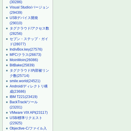
(30286)
Visual Studio/バージョン
(29439)
USBデバイス開発
(29010)
タグクラウド/アクセス数
(28256)
セブン・ステップ・ガイ
ド
(28077)
IndivBox.key
(27576)
MFC/クラス
(26673)
MoinMoin
(26086)
BitBake
(25839)
タグクラウド/内部被リン
ク数
(25714)
smile.world
(24521)
Android/ディレクトリ構
成
(23686)
IBM T221
(23419)
BackTrack/ツール
(23201)
VMware VIX API
(23117)
USB/標準リクエスト
(22925)
Objective-C/ファイル入