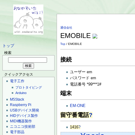
通信会社
EMOBILE
Top
/ EMOBILE
トップ
検索
接続
ユーザー em
クイックアクセス
パスワード em
電子工作
電話番号 *99***1#
プロトタイピング
端末
Arduino
M5Stack
Raspberry Pi
EM-ONE
USBデバイス開発
留守番電話
?
HIDデバイス製作
MIDI機器製作
ニコニコ技術部
1416
?
電子部品