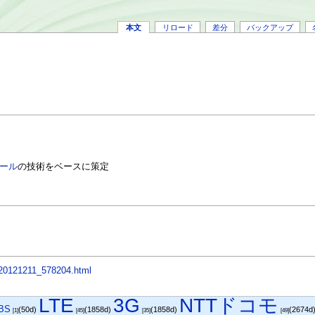
本文
リロード
差分
バックアップ
ール
の技術をベースに策定
s/20121211_578204.html
LTE
3G
NTTドコモ
BS
(50d)
(1858d)
(1858d)
(2674d
[1]
[45]
[35]
[49]