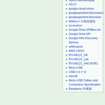
OpenClaw/Web検索
OCLP
google-cloud-vision
googleapiclient.discovery.bu
googleapiclient.discovery
tokkyo/メモ/命名規則
os.environ
Google Drive API/files.list
Google Drive API
Google APIs Discovery
Service
urllib.parse
KWS-2303C
RYUW122_DK
RYUW122_Lite
RYUW122_ANCHOR1
Micro-USB
USB/コネクタ
microB
Micro-USB Cables and
Connectors Specification
Raspberry Pi/電源