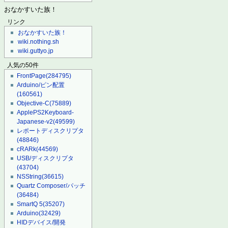
おなかすいた族！
リンク
おなかすいた族！
wiki.nothing.sh
wiki.guttyo.jp
人気の50件
FrontPage
(284795)
Arduino/ピン配置
(160561)
Objective-C
(75889)
ApplePS2Keyboard-
Japanese-v2
(49599)
レポートディスクリプタ
(48846)
cRARk
(44569)
USB/ディスクリプタ
(43704)
NSString
(36615)
Quartz Composer/パッチ
(36484)
SmartQ 5
(35207)
Arduino
(32429)
HIDデバイス/開発