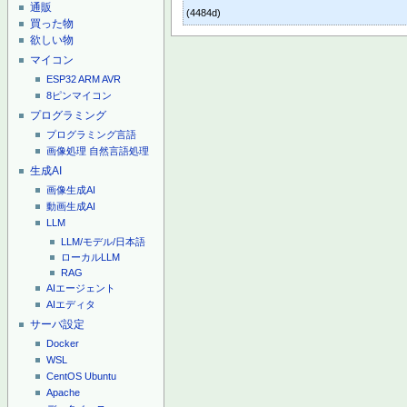
通販
(4484d)
買った物
欲しい物
マイコン
ESP32
ARM
AVR
8ピンマイコン
プログラミング
プログラミング言語
画像処理
自然言語処理
生成AI
画像生成AI
動画生成AI
LLM
LLM/モデル/日本語
ローカルLLM
RAG
AIエージェント
AIエディタ
サーバ設定
Docker
WSL
CentOS
Ubuntu
Apache