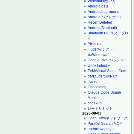
Wireshark/使い方
Android/data
Android/bugreports
Android/バグレポート
RecentDeleted
Android/Bluetooth
Bluetooth HCIスヌープロ
グ
Pixel 4a
Flutter/インストー
ル/Windows
Google Pixel/バッテリー
Unity Industry
FVM/Visual Studio Code
dart.flutterSdkPath
.fvmrc
Chocolatey
Claude Code Usage
Monitor
codex-lb
レートリミット
2026-08-03
OpenClaw/ネットワーク
Parallel Search MCP
openclaw plugins