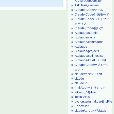
ル/AskUserQuestion
AskUserQuestion
Claude Code/ツール
Claude Code/計画モード
Claude Code/ベストプラ
クティス
Claude Code/使い方
~/.claude/agents
~/.claude/skills
~/.claude/commands
~/.claude
~/.claude/projects
~/.claude/settings.json
~/.claude/CLAUDE.md
Claude Code/サブエージ
ェント
claude/コマンド/init
claude
claude -p
生成AI/レートリミット
tokkyo/メモ/Mac
Tesla V100
python.terminal.useEnvFile
CodexBar
claude/コマンド/status