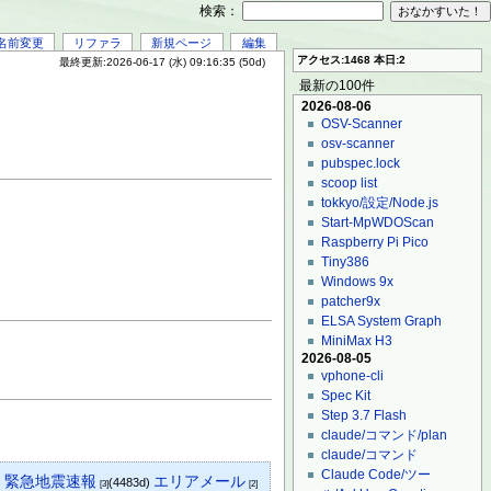
検索：
名前変更
リファラ
新規ページ
編集
アクセス:1468 本日:2
最終更新:2026-06-17 (水) 09:16:35 (50d)
最新の100件
2026-08-06
OSV-Scanner
osv-scanner
pubspec.lock
scoop list
tokkyo/設定/Node.js
Start-MpWDOScan
Raspberry Pi Pico
Tiny386
Windows 9x
patcher9x
ELSA System Graph
MiniMax H3
2026-08-05
vphone-cli
Spec Kit
Step 3.7 Flash
claude/コマンド/plan
claude/コマンド
Claude Code/ツー
緊急地震速報
エリアメール
)
(4483d)
[3]
[2]