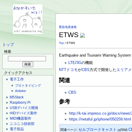
緊急地震速報
ETWS
Top
/ ETWS
トップ
検索
Earthquake and Tsunami Warning System
LTE
/
3G
の機能
NTTドコモ
が
CBS
方式で開発した
エリアメ
クイックアクセス
電子工作
関連
プロトタイピング
Arduino
CBS
M5Stack
参考
Raspberry Pi
USBデバイス開発
HIDデバイス製作
http://k-tai.impress.co.jp/docs/new
MIDI機器製作
https://netaful.jp/iphone/050259.html
ニコニコ技術部
電子部品
セルブロードキャスト
C
関連ページ:
(50d)
[1]