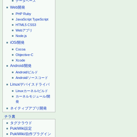
データベース
Web開発
PHP
Ruby
JavaScript
TypeScript
HTML5
CSS3
Webアプリ
Node.js
iOS/開発
Cocoa
Objective-C
Xcode
Android/開発
Android/ビルド
Android/ソースコード
Linux/デバイスドライバ
Linuxカーネル/ビルド
カーネルモジュール/開
発
ネイティブアプリ開発
チラ裏
タグクラウド
PukiWiki設定
PukiWiki/自作プラグイン