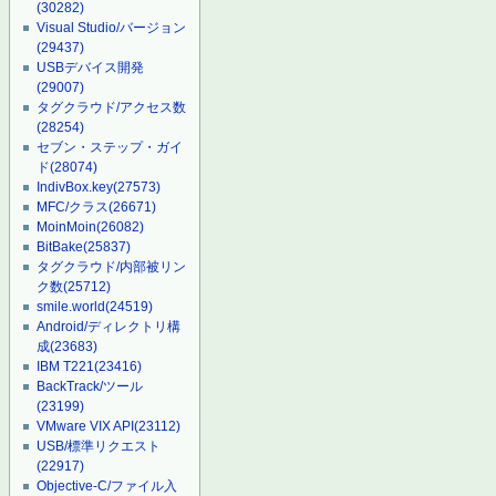
(30282)
Visual Studio/バージョン
(29437)
USBデバイス開発
(29007)
タグクラウド/アクセス数
(28254)
セブン・ステップ・ガイ
ド
(28074)
IndivBox.key
(27573)
MFC/クラス
(26671)
MoinMoin
(26082)
BitBake
(25837)
タグクラウド/内部被リン
ク数
(25712)
smile.world
(24519)
Android/ディレクトリ構
成
(23683)
IBM T221
(23416)
BackTrack/ツール
(23199)
VMware VIX API
(23112)
USB/標準リクエスト
(22917)
Objective-C/ファイル入