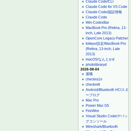
Claude Code/CLI
Claude Code for VS Code
Claude Code/認証情報
Claude Code
Win-CodexBar
MacBook Pro (Retina, 13-
inch, Late 2013)
OpenCore Legacy Patcher
tokkyo/設定/MacBook Pro
(Retina, 13-inch, Late
2013)
macOS/なんとかd
photolibraryd
2026-08-04
退職
checkra1n
checkm8
Android/Bluetooth HCIスヌ
ープログ
Mac Pro
Power Mac G5
FireWire
Visual Studio Code/デバッ
グコンソール
Wireshark/Bluetooth