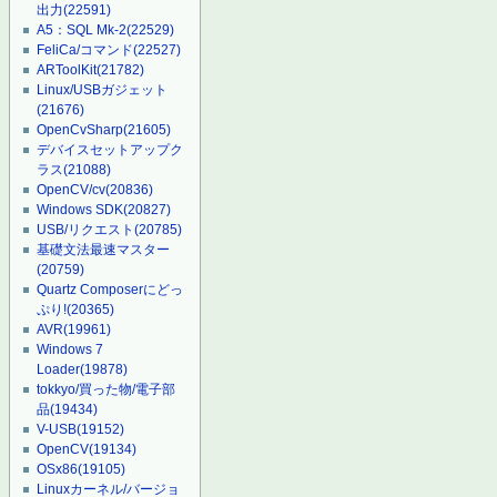
出力
(22591)
A5：SQL Mk-2
(22529)
FeliCa/コマンド
(22527)
ARToolKit
(21782)
Linux/USBガジェット
(21676)
OpenCvSharp
(21605)
デバイスセットアップク
ラス
(21088)
OpenCV/cv
(20836)
Windows SDK
(20827)
USB/リクエスト
(20785)
基礎文法最速マスター
(20759)
Quartz Composerにどっ
ぷり!
(20365)
AVR
(19961)
Windows 7
Loader
(19878)
tokkyo/買った物/電子部
品
(19434)
V-USB
(19152)
OpenCV
(19134)
OSx86
(19105)
Linuxカーネル/バージョ