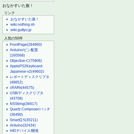
おなかすいた族！
リンク
おなかすいた族！
wiki.nothing.sh
wiki.guttyo.jp
人気の50件
FrontPage
(284860)
Arduino/ピン配置
(160568)
Objective-C
(75906)
ApplePS2Keyboard-
Japanese-v2
(49602)
レポートディスクリプタ
(48852)
cRARk
(44575)
USB/ディスクリプタ
(43708)
NSString
(36617)
Quartz Composer/パッチ
(36490)
SmartQ 5
(35211)
Arduino
(32434)
HIDデバイス/開発