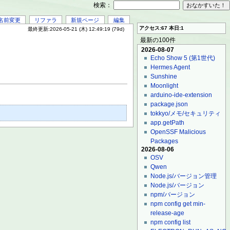
検索：
名前変更
リファラ
新規ページ
編集
アクセス:67 本日:1
最終更新:2026-05-21 (木) 12:49:19 (79d)
最新の100件
2026-08-07
Echo Show 5 (第1世代)
Hermes Agent
Sunshine
Moonlight
arduino-ide-extension
package.json
tokkyo/メモ/セキュリティ
app.getPath
OpenSSF Malicious
Packages
2026-08-06
OSV
Qwen
Node.js/バージョン管理
Node.js/バージョン
npm/バージョン
npm config get min-
release-age
npm config list