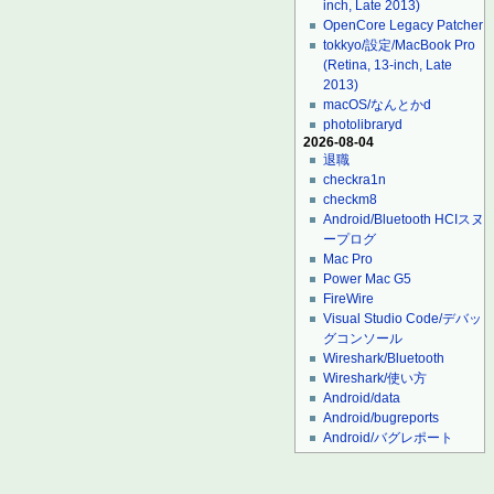
inch, Late 2013)
OpenCore Legacy Patcher
tokkyo/設定/MacBook Pro
(Retina, 13-inch, Late
2013)
macOS/なんとかd
photolibraryd
2026-08-04
退職
checkra1n
checkm8
Android/Bluetooth HCIスヌ
ープログ
Mac Pro
Power Mac G5
FireWire
Visual Studio Code/デバッ
グコンソール
Wireshark/Bluetooth
Wireshark/使い方
Android/data
Android/bugreports
Android/バグレポート