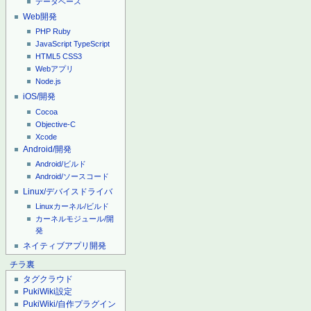
データベース
Web開発
PHP
Ruby
JavaScript
TypeScript
HTML5
CSS3
Webアプリ
Node.js
iOS/開発
Cocoa
Objective-C
Xcode
Android/開発
Android/ビルド
Android/ソースコード
Linux/デバイスドライバ
Linuxカーネル/ビルド
カーネルモジュール/開
発
ネイティブアプリ開発
チラ裏
タグクラウド
PukiWiki設定
PukiWiki/自作プラグイン