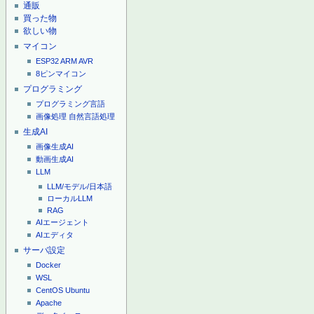
通販
買った物
欲しい物
マイコン
ESP32
ARM
AVR
8ピンマイコン
プログラミング
プログラミング言語
画像処理
自然言語処理
生成AI
画像生成AI
動画生成AI
LLM
LLM/モデル/日本語
ローカルLLM
RAG
AIエージェント
AIエディタ
サーバ設定
Docker
WSL
CentOS
Ubuntu
Apache