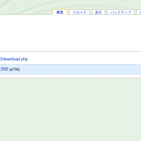
本文
リロード
差分
バックアップ
00/download.php
 200
(79d)
[3]