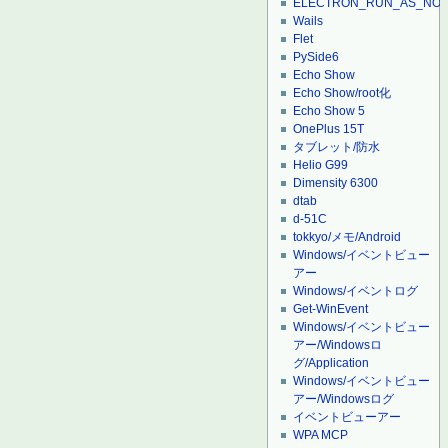
ELECTRON_RUN_AS_NO
Wails
Flet
PySide6
Echo Show
Echo Show/root化
Echo Show 5
OnePlus 15T
タブレット/防水
Helio G99
Dimensity 6300
dtab
d-51C
tokkyo/メモ/Android
Windows/イベントビュー
アー
Windows/イベントログ
Get-WinEvent
Windows/イベントビュー
アー/Windowsロ
グ/Application
Windows/イベントビュー
アー/Windowsログ
イベントビューアー
WPA MCP