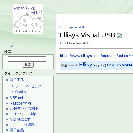
USB Explorer 200
Ellisys Visual USB
Top
/ Ellisys Visual USB
トップ
検索
https://www.ellisys.com/products/usbex2
Ellisys
USB Explorer
関連ページ:
(38d)
[9]
クイックアクセス
電子工作
プロトタイピング
Arduino
M5Stack
Raspberry Pi
USBデバイス開発
HIDデバイス製作
MIDI機器製作
ニコニコ技術部
電子部品