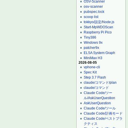
OSV-Scanner
osv-scanner
pubspec.lock
scoop list
tokkyo/設定/Node.js
Start-MpWDOScan
Raspberry Pi Pico
Tiny386
Windows 9x
patcher9x
ELSA System Graph
MiniMax H3
2026-08-05
vphone-cli
Spec Kit
Step 3.7 Flash
claude/コマンド/plan
claude/コマンド
Claude Code/ツー
ル/AskUserQuestion
AskUserQuestion
Claude Code/ツール
Claude Code/計画モード
Claude Code/ベストプラ
クティス