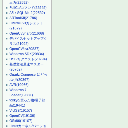
出力
(22592)
FeliCa/コマンド
(22545)
A5：SQL Mk-2
(22532)
ARToolKit
(21786)
Linux/USBガジェット
(21679)
OpenCvSharp
(21608)
デバイスセットアップク
ラス
(21092)
OpenCV/cv
(20837)
Windows SDK
(20834)
USB/リクエスト
(20794)
基礎文法最速マスター
(20762)
Quartz Composerにどっ
ぷり!
(20367)
AVR
(19966)
Windows 7
Loader
(19881)
tokkyo/買った物/電子部
品
(19441)
V-USB
(19157)
OpenCV
(19136)
OSx86
(19107)
Linuxカーネル/バージョ