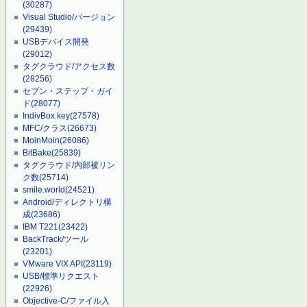
(30287)
Visual Studio/バージョン
(29439)
USBデバイス開発
(29012)
タグクラウド/アクセス数
(28256)
セブン・ステップ・ガイ
ド
(28077)
IndivBox.key
(27578)
MFC/クラス
(26673)
MoinMoin
(26086)
BitBake
(25839)
タグクラウド/内部被リン
ク数
(25714)
smile.world
(24521)
Android/ディレクトリ構
成
(23686)
IBM T221
(23422)
BackTrack/ツール
(23201)
VMware VIX API
(23119)
USB/標準リクエスト
(22926)
Objective-C/ファイル入