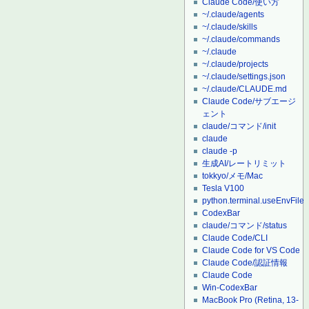
Claude Code/使い方
~/.claude/agents
~/.claude/skills
~/.claude/commands
~/.claude
~/.claude/projects
~/.claude/settings.json
~/.claude/CLAUDE.md
Claude Code/サブエージ
ェント
claude/コマンド/init
claude
claude -p
生成AI/レートリミット
tokkyo/メモ/Mac
Tesla V100
python.terminal.useEnvFile
CodexBar
claude/コマンド/status
Claude Code/CLI
Claude Code for VS Code
Claude Code/認証情報
Claude Code
Win-CodexBar
MacBook Pro (Retina, 13-