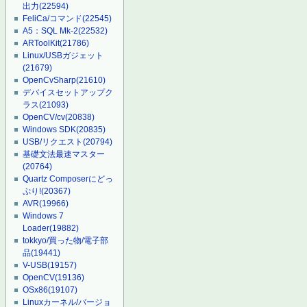
出力
(22594)
FeliCa/コマンド
(22545)
A5：SQL Mk-2
(22532)
ARToolKit
(21786)
Linux/USBガジェット
(21679)
OpenCvSharp
(21610)
デバイスセットアップク
ラス
(21093)
OpenCV/cv
(20838)
Windows SDK
(20835)
USB/リクエスト
(20794)
基礎文法最速マスター
(20764)
Quartz Composerにどっ
ぷり!
(20367)
AVR
(19966)
Windows 7
Loader
(19882)
tokkyo/買った物/電子部
品
(19441)
V-USB
(19157)
OpenCV
(19136)
OSx86
(19107)
Linuxカーネル/バージョ