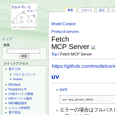
本文
リロード
差分
バ
Model Context
Protocol servers
Fetch
トップ
MCP Server
検索
Top
/ Fetch MCP Server
クイックアクセス
https://github.com/modelcont
電子工作
uv
プロトタイピング
Arduino
M5Stack
uvx
Raspberry Pi
USBデバイス開発
HIDデバイス製作
uvx mcp_server_fetch
MIDI機器製作
ニコニコ技術部
エラーの場合はフルパスを
電子部品