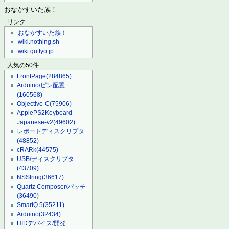
おなかすいた族！
リンク
おなかすいた族！
wiki.nothing.sh
wiki.guttyo.jp
人気の50件
FrontPage
(284865)
Arduino/ピン配置
(160568)
Objective-C
(75906)
ApplePS2Keyboard-
Japanese-v2
(49602)
レポートディスクリプタ
(48852)
cRARk
(44575)
USB/ディスクリプタ
(43709)
NSString
(36617)
Quartz Composer/パッチ
(36490)
SmartQ 5
(35211)
Arduino
(32434)
HIDデバイス/開発