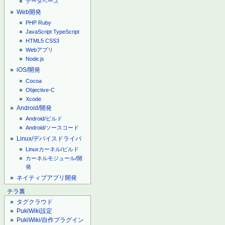
データベース
Web開発
PHP
Ruby
JavaScript
TypeScript
HTML5
CSS3
Webアプリ
Node.js
iOS/開発
Cocoa
Objective-C
Xcode
Android/開発
Android/ビルド
Android/ソースコード
Linux/デバイスドライバ
Linuxカーネル/ビルド
カーネルモジュール/開
発
ネイティブアプリ開発
チラ裏
タグクラウド
PukiWiki設定
PukiWiki/自作プラグイン