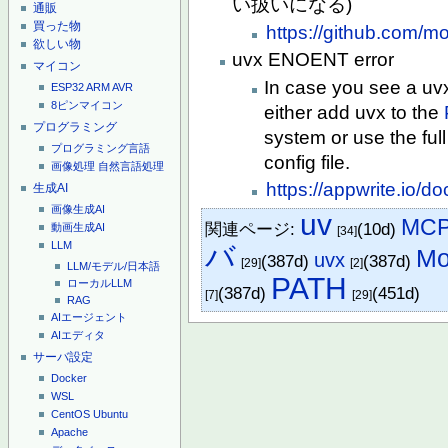
い扱いになる)
通販
買った物
https://github.com/m
欲しい物
uvx ENOENT error
マイコン
In case you see a uv
ESP32
ARM
AVR
8ピンマイコン
either add uvx to the
プログラミング
system or use the full
プログラミング言語
config file.
画像処理
自然言語処理
https://appwrite.io/d
生成AI
画像生成AI
uv
MCP
関連ページ:
(10d)
動画生成AI
[34]
LLM
バ
Mo
uvx
(387d)
(387d)
[29]
[2]
LLM/モデル/日本語
PATH
ローカルLLM
(387d)
(451d)
[7]
[29]
RAG
AIエージェント
AIエディタ
サーバ設定
Docker
WSL
CentOS
Ubuntu
Apache