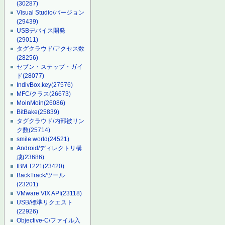
(30287)
Visual Studio/バージョン
(29439)
USBデバイス開発
(29011)
タグクラウド/アクセス数
(28256)
セブン・ステップ・ガイ
ド
(28077)
IndivBox.key
(27576)
MFC/クラス
(26673)
MoinMoin
(26086)
BitBake
(25839)
タグクラウド/内部被リン
ク数
(25714)
smile.world
(24521)
Android/ディレクトリ構
成
(23686)
IBM T221
(23420)
BackTrack/ツール
(23201)
VMware VIX API
(23118)
USB/標準リクエスト
(22926)
Objective-C/ファイル入