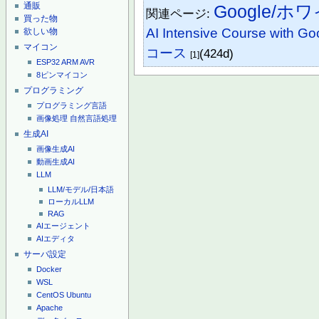
通販
Google/
関連ページ:
買った物
AI Intensive Course with Go
欲しい物
マイコン
コース
(424d)
[1]
ESP32
ARM
AVR
8ピンマイコン
プログラミング
プログラミング言語
画像処理
自然言語処理
生成AI
画像生成AI
動画生成AI
LLM
LLM/モデル/日本語
ローカルLLM
RAG
AIエージェント
AIエディタ
サーバ設定
Docker
WSL
CentOS
Ubuntu
Apache