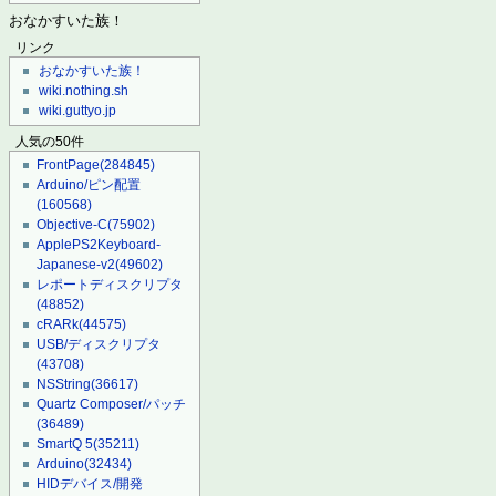
おなかすいた族！
リンク
おなかすいた族！
wiki.nothing.sh
wiki.guttyo.jp
人気の50件
FrontPage
(284845)
Arduino/ピン配置
(160568)
Objective-C
(75902)
ApplePS2Keyboard-
Japanese-v2
(49602)
レポートディスクリプタ
(48852)
cRARk
(44575)
USB/ディスクリプタ
(43708)
NSString
(36617)
Quartz Composer/パッチ
(36489)
SmartQ 5
(35211)
Arduino
(32434)
HIDデバイス/開発