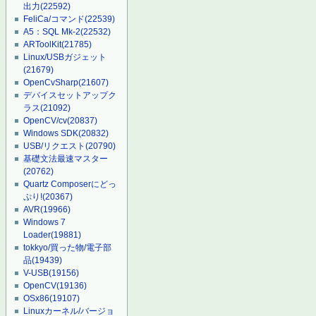
出力
(22592)
FeliCa/コマンド
(22539)
A5：SQL Mk-2
(22532)
ARToolKit
(21785)
Linux/USBガジェット
(21679)
OpenCvSharp
(21607)
デバイスセットアップク
ラス
(21092)
OpenCV/cv
(20837)
Windows SDK
(20832)
USB/リクエスト
(20790)
基礎文法最速マスター
(20762)
Quartz Composerにどっ
ぷり!
(20367)
AVR
(19966)
Windows 7
Loader
(19881)
tokkyo/買った物/電子部
品
(19439)
V-USB
(19156)
OpenCV
(19136)
OSx86
(19107)
Linuxカーネル/バージョ