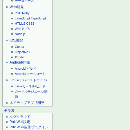
データベース
Web開発
PHP
Ruby
JavaScript
TypeScript
HTML5
CSS3
Webアプリ
Node.js
iOS/開発
Cocoa
Objective-C
Xcode
Android/開発
Android/ビルド
Android/ソースコード
Linux/デバイスドライバ
Linuxカーネル/ビルド
カーネルモジュール/開
発
ネイティブアプリ開発
チラ裏
タグクラウド
PukiWiki設定
PukiWiki/自作プラグイン