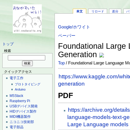
本文
リロード
差分
バ
Google/ホワイト
ペーパー
Foundational Large
トップ
検索
Generation
Top
/ Foundational Large Language M
クイックアクセス
https://www.kaggle.com/whit
電子工作
generation
プロトタイピング
Arduino
PDF
M5Stack
Raspberry Pi
USBデバイス開発
https://archive.org/detai
HIDデバイス製作
language-models-text-ge
MIDI機器製作
ニコニコ技術部
Large Language models &
電子部品