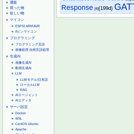
通販
GAT
Response
(199d)
買った物
[4]
欲しい物
マイコン
ESP32
ARM
AVR
8ピンマイコン
プログラミング
プログラミング言語
画像処理
自然言語処理
生成AI
画像生成AI
動画生成AI
LLM
LLM/モデル/日本語
ローカルLLM
RAG
AIエージェント
AIエディタ
サーバ設定
Docker
WSL
CentOS
Ubuntu
Apache