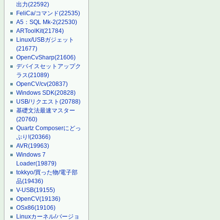
出力
(22592)
FeliCa/コマンド
(22535)
A5：SQL Mk-2
(22530)
ARToolKit
(21784)
Linux/USBガジェット
(21677)
OpenCvSharp
(21606)
デバイスセットアップク
ラス
(21089)
OpenCV/cv
(20837)
Windows SDK
(20828)
USB/リクエスト
(20788)
基礎文法最速マスター
(20760)
Quartz Composerにどっ
ぷり!
(20366)
AVR
(19963)
Windows 7
Loader
(19879)
tokkyo/買った物/電子部
品
(19436)
V-USB
(19155)
OpenCV
(19136)
OSx86
(19106)
Linuxカーネル/バージョ