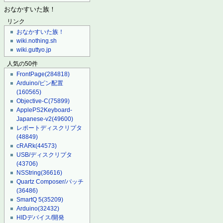
おなかすいた族！
リンク
おなかすいた族！
wiki.nothing.sh
wiki.guttyo.jp
人気の50件
FrontPage
(284818)
Arduino/ピン配置
(160565)
Objective-C
(75899)
ApplePS2Keyboard-
Japanese-v2
(49600)
レポートディスクリプタ
(48849)
cRARk
(44573)
USB/ディスクリプタ
(43706)
NSString
(36616)
Quartz Composer/パッチ
(36486)
SmartQ 5
(35209)
Arduino
(32432)
HIDデバイス/開発