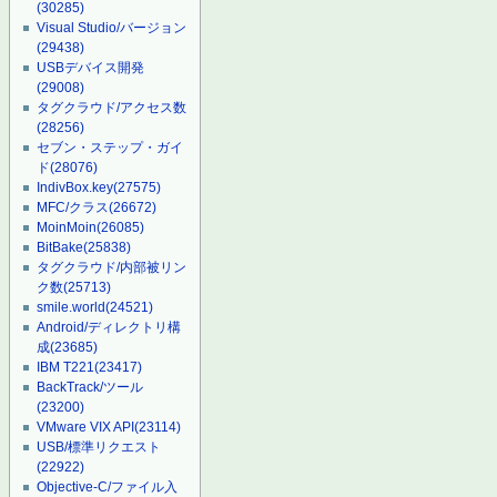
(30285)
Visual Studio/バージョン
(29438)
USBデバイス開発
(29008)
タグクラウド/アクセス数
(28256)
セブン・ステップ・ガイ
ド
(28076)
IndivBox.key
(27575)
MFC/クラス
(26672)
MoinMoin
(26085)
BitBake
(25838)
タグクラウド/内部被リン
ク数
(25713)
smile.world
(24521)
Android/ディレクトリ構
成
(23685)
IBM T221
(23417)
BackTrack/ツール
(23200)
VMware VIX API
(23114)
USB/標準リクエスト
(22922)
Objective-C/ファイル入