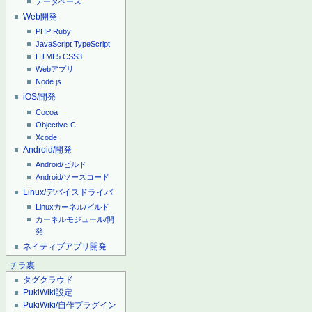
データベース
Web開発
PHP
Ruby
JavaScript
TypeScript
HTML5
CSS3
Webアプリ
Node.js
iOS/開発
Cocoa
Objective-C
Xcode
Android/開発
Android/ビルド
Android/ソースコード
Linux/デバイスドライバ
Linuxカーネル/ビルド
カーネルモジュール/開
発
ネイティブアプリ開発
チラ裏
タグクラウド
PukiWiki設定
PukiWiki/自作プラグイン