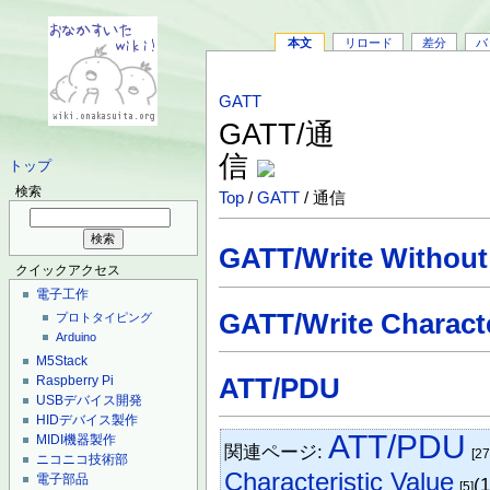
本文
リロード
差分
バ
GATT
GATT/通
信
トップ
検索
Top
/
GATT
/ 通信
GATT/Write Withou
クイックアクセス
電子工作
GATT/Write Characte
プロトタイピング
Arduino
M5Stack
ATT/PDU
Raspberry Pi
USBデバイス開発
HIDデバイス製作
ATT/PDU
MIDI機器製作
関連ページ:
[27
ニコニコ技術部
Characteristic Value
電子部品
(
[5]