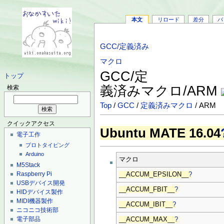
本文
リロード
差分
バ
GCC/定義済み
マクロ
GCC/定
トップ
義済みマクロ/ARM
検索
Top
/
GCC
/
定義済みマクロ
/ ARM
クイックアクセス
Ubuntu MATE 16.04
電子工作
プロトタイピング
Arduino
マクロ
M5Stack
Raspberry Pi
__ACCUM_EPSILON__
?
USBデバイス開発
__ACCUM_FBIT__
?
HIDデバイス製作
MIDI機器製作
__ACCUM_IBIT__
?
ニコニコ技術部
電子部品
__ACCUM_MAX__
?