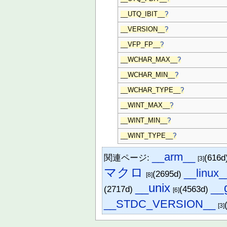
__UTQ_IBIT__
?
__VERSION__
?
__VFP_FP__
?
__WCHAR_MAX__
?
__WCHAR_MIN__
?
__WCHAR_TYPE__
?
__WINT_MAX__
?
__WINT_MIN__
?
__WINT_TYPE__
?
__arm__
関連ページ:
(616d
[3]
マクロ
__linux_
(2695d)
[8]
__unix
__
(2717d)
(4563d)
[6]
__STDC_VERSION__
[3]