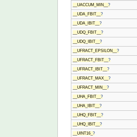
__UACCUM_MIN__
?
__UDA_FBIT__
?
__UDA_IBIT__
?
__UDQ_FBIT__
?
__UDQ_IBIT__
?
__UFRACT_EPSILON__
?
__UFRACT_FBIT__
?
__UFRACT_IBIT__
?
__UFRACT_MAX__
?
__UFRACT_MIN__
?
__UHA_FBIT__
?
__UHA_IBIT__
?
__UHQ_FBIT__
?
__UHQ_IBIT__
?
__UINT16_
?