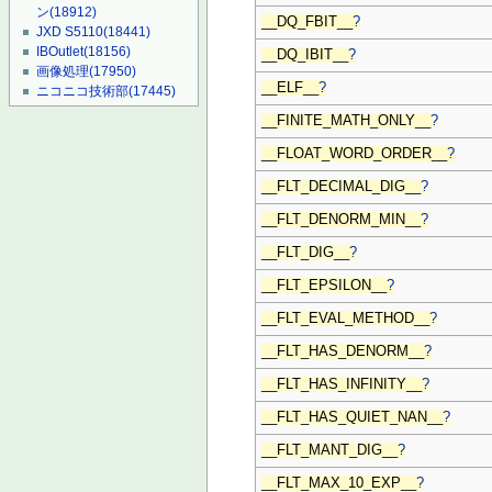
ン
(18912)
__DQ_FBIT__
?
JXD S5110
(18441)
IBOutlet
(18156)
__DQ_IBIT__
?
画像処理
(17950)
__ELF__
?
ニコニコ技術部
(17445)
__FINITE_MATH_ONLY__
?
__FLOAT_WORD_ORDER__
?
__FLT_DECIMAL_DIG__
?
__FLT_DENORM_MIN__
?
__FLT_DIG__
?
__FLT_EPSILON__
?
__FLT_EVAL_METHOD__
?
__FLT_HAS_DENORM__
?
__FLT_HAS_INFINITY__
?
__FLT_HAS_QUIET_NAN__
?
__FLT_MANT_DIG__
?
__FLT_MAX_10_EXP__
?