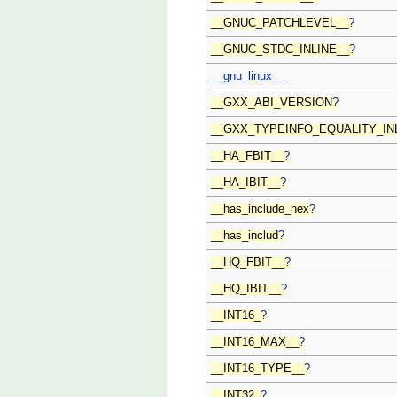
__GNUC_PATCHLEVEL__
?
__GNUC_STDC_INLINE__
?
__gnu_linux__
__GXX_ABI_VERSION
?
__GXX_TYPEINFO_EQUALITY_IN
__HA_FBIT__
?
__HA_IBIT__
?
__has_include_nex
?
__has_includ
?
__HQ_FBIT__
?
__HQ_IBIT__
?
__INT16_
?
__INT16_MAX__
?
__INT16_TYPE__
?
__INT32_
?