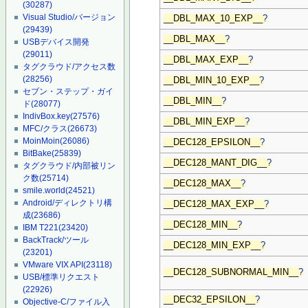
(30287)
Visual Studio/バージョン
__DBL_MAX_10_EXP__
?
(29439)
__DBL_MAX__
?
USBデバイス開発
(29011)
__DBL_MAX_EXP__
?
タグクラウド/アクセス数
(28256)
__DBL_MIN_10_EXP__
?
セブン・ステップ・ガイ
__DBL_MIN__
?
ド
(28077)
IndivBox.key
(27576)
__DBL_MIN_EXP__
?
MFC/クラス
(26673)
MoinMoin
(26086)
__DEC128_EPSILON__
?
BitBake
(25839)
__DEC128_MANT_DIG__
?
タグクラウド/内部被リン
ク数
(25714)
__DEC128_MAX__
?
smile.world
(24521)
Android/ディレクトリ構
__DEC128_MAX_EXP__
?
成
(23686)
__DEC128_MIN__
?
IBM T221
(23420)
BackTrack/ツール
__DEC128_MIN_EXP__
?
(23201)
VMware VIX API
(23118)
__DEC128_SUBNORMAL_MIN__
?
USB/標準リクエスト
(22926)
__DEC32_EPSILON__
?
Objective-C/ファイル入