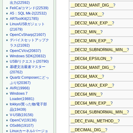
出力
(22592)
__DEC32_MANT_DIG__
?
FeliCa/コマンド
(22539)
A5：SQL Mk-2
(22532)
__DEC32_MAX__
?
ARToolKit
(21785)
__DEC32_MAX_EXP__
?
Linux/USBガジェット
(21679)
__DEC32_MIN__
?
OpenCvSharp
(21607)
デバイスセットアップク
__DEC32_MIN_EXP__
?
ラス
(21092)
__DEC32_SUBNORMAL_MIN__
?
OpenCV/cv
(20837)
Windows SDK
(20832)
__DEC64_EPSILON__
?
USB/リクエスト
(20790)
基礎文法最速マスター
__DEC64_MANT_DIG__
?
(20762)
__DEC64_MAX__
?
Quartz Composerにどっ
ぷり!
(20367)
__DEC64_MAX_EXP__
?
AVR
(19966)
Windows 7
__DEC64_MIN__
?
Loader
(19881)
__DEC64_MIN_EXP__
?
tokkyo/買った物/電子部
品
(19439)
__DEC64_SUBNORMAL_MIN__
?
V-USB
(19156)
OpenCV
(19136)
__DEC_EVAL_METHOD__
?
OSx86
(19107)
__DECIMAL_DIG__
?
Linuxカーネル/バージョ