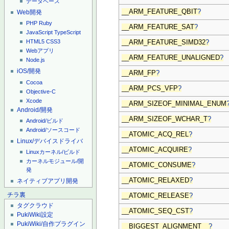
データベース
__ARM_FEATURE_QBIT
?
Web開発
PHP
Ruby
__ARM_FEATURE_SAT
?
JavaScript
TypeScript
HTML5
CSS3
__ARM_FEATURE_SIMD32
?
Webアプリ
__ARM_FEATURE_UNALIGNED
?
Node.js
iOS/開発
__ARM_FP
?
Cocoa
__ARM_PCS_VFP
?
Objective-C
Xcode
__ARM_SIZEOF_MINIMAL_ENUM
Android/開発
__ARM_SIZEOF_WCHAR_T
?
Android/ビルド
Android/ソースコード
__ATOMIC_ACQ_REL
?
Linux/デバイスドライバ
__ATOMIC_ACQUIRE
?
Linuxカーネル/ビルド
カーネルモジュール/開
__ATOMIC_CONSUME
?
発
__ATOMIC_RELAXED
?
ネイティブアプリ開発
チラ裏
__ATOMIC_RELEASE
?
タグクラウド
__ATOMIC_SEQ_CST
?
PukiWiki設定
PukiWiki/自作プラグイン
__BIGGEST_ALIGNMENT__
?