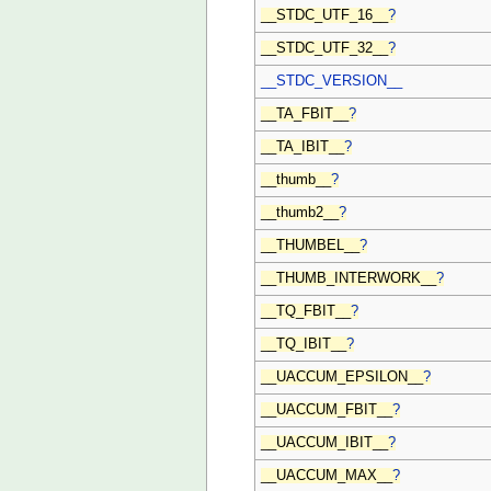
__STDC_UTF_16__
?
__STDC_UTF_32__
?
__STDC_VERSION__
__TA_FBIT__
?
__TA_IBIT__
?
__thumb__
?
__thumb2__
?
__THUMBEL__
?
__THUMB_INTERWORK__
?
__TQ_FBIT__
?
__TQ_IBIT__
?
__UACCUM_EPSILON__
?
__UACCUM_FBIT__
?
__UACCUM_IBIT__
?
__UACCUM_MAX__
?