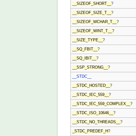
__SIZEOF_SHORT__
?
__SIZEOF_SIZE_T__
?
__SIZEOF_WCHAR_T__
?
__SIZEOF_WINT_T__
?
__SIZE_TYPE__
?
__SQ_FBIT__
?
__SQ_IBIT__
?
__SSP_STRONG__
?
__STDC__
__STDC_HOSTED__
?
__STDC_IEC_559__
?
__STDC_IEC_559_COMPLEX__
?
__STDC_ISO_10646__
?
__STDC_NO_THREADS__
?
_STDC_PREDEF_H
?