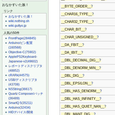
おなかすいた族！
__BYTE_ORDER__
?
リンク
__CHAR16_TYPE__
?
おなかすいた族！
wiki.nothing.sh
__CHAR32_TYPE__
?
wiki.guttyo.jp
__CHAR_BIT__
?
人気の50件
__CHAR_UNSIGNED__
?
FrontPage
(284845)
Arduino/ピン配置
__DA_FBIT__
?
(160568)
Objective-C
(75902)
__DA_IBIT__
?
ApplePS2Keyboard-
__DBL_DECIMAL_DIG__
?
Japanese-v2
(49602)
レポートディスクリプタ
__DBL_DENORM_MIN__
?
(48852)
cRARk
(44575)
__DBL_DIG__
?
USB/ディスクリプタ
__DBL_EPSILON__
?
(43708)
NSString
(36617)
__DBL_HAS_DENORM__
?
Quartz Composer/パッチ
(36489)
__DBL_HAS_INFINITY__
?
SmartQ 5
(35211)
__DBL_HAS_QUIET_NAN__
?
Arduino
(32434)
HIDデバイス/開発
__DBL_MANT_DIG__
?