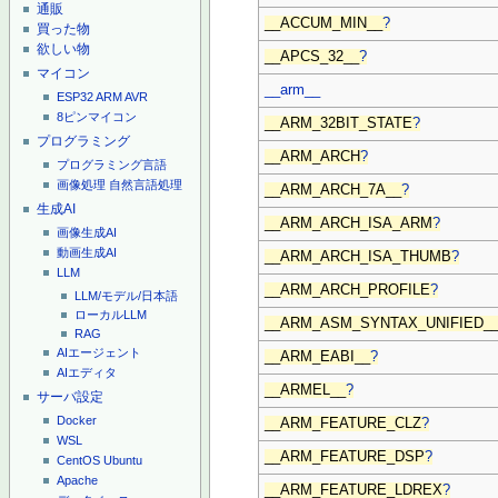
通販
__ACCUM_MIN__
?
買った物
欲しい物
__APCS_32__
?
マイコン
__arm__
ESP32
ARM
AVR
8ピンマイコン
__ARM_32BIT_STATE
?
プログラミング
__ARM_ARCH
?
プログラミング言語
画像処理
自然言語処理
__ARM_ARCH_7A__
?
生成AI
__ARM_ARCH_ISA_ARM
?
画像生成AI
動画生成AI
__ARM_ARCH_ISA_THUMB
?
LLM
__ARM_ARCH_PROFILE
?
LLM/モデル/日本語
ローカルLLM
__ARM_ASM_SYNTAX_UNIFIED_
RAG
AIエージェント
__ARM_EABI__
?
AIエディタ
__ARMEL__
?
サーバ設定
Docker
__ARM_FEATURE_CLZ
?
WSL
__ARM_FEATURE_DSP
?
CentOS
Ubuntu
Apache
__ARM_FEATURE_LDREX
?