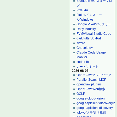
Bluetooth HCIスヌープロ
グ
Pixel 4a
Flutter/インストー
ル/Windows
Google Pixel/バッテリー
Unity Industry
FVM/Visual Studio Code
dart.flutterSdkPath
.fvmrc
Chocolatey
Claude Code Usage
Monitor
codex-lb
レートリミット
2026-08-03
OpenClaw/ネットワーク
Parallel Search MCP
openclaw plugins
OpenClaw/Web検索
OCLP
google-cloud-vision
googleapiclient.discovery.bu
googleapiclient.discovery
tokkyo/メモ/命名規則