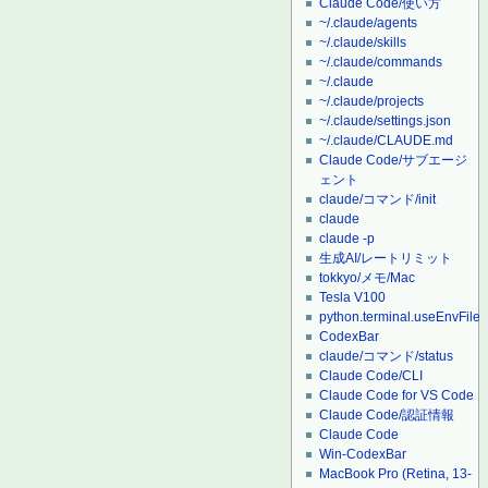
Claude Code/使い方
~/.claude/agents
~/.claude/skills
~/.claude/commands
~/.claude
~/.claude/projects
~/.claude/settings.json
~/.claude/CLAUDE.md
Claude Code/サブエージ
ェント
claude/コマンド/init
claude
claude -p
生成AI/レートリミット
tokkyo/メモ/Mac
Tesla V100
python.terminal.useEnvFile
CodexBar
claude/コマンド/status
Claude Code/CLI
Claude Code for VS Code
Claude Code/認証情報
Claude Code
Win-CodexBar
MacBook Pro (Retina, 13-