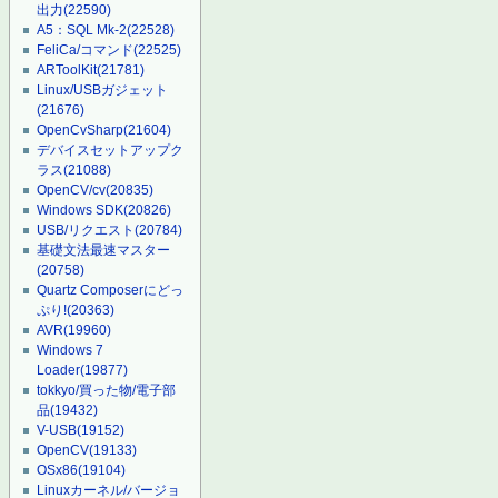
出力
(22590)
A5：SQL Mk-2
(22528)
FeliCa/コマンド
(22525)
ARToolKit
(21781)
Linux/USBガジェット
(21676)
OpenCvSharp
(21604)
デバイスセットアップク
ラス
(21088)
OpenCV/cv
(20835)
Windows SDK
(20826)
USB/リクエスト
(20784)
基礎文法最速マスター
(20758)
Quartz Composerにどっ
ぷり!
(20363)
AVR
(19960)
Windows 7
Loader
(19877)
tokkyo/買った物/電子部
品
(19432)
V-USB
(19152)
OpenCV
(19133)
OSx86
(19104)
Linuxカーネル/バージョ