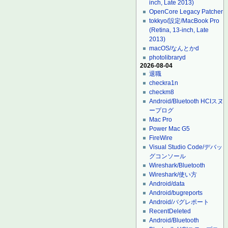
inch, Late 2013)
OpenCore Legacy Patcher
tokkyo/設定/MacBook Pro
(Retina, 13-inch, Late
2013)
macOS/なんとかd
photolibraryd
2026-08-04
退職
checkra1n
checkm8
Android/Bluetooth HCIスヌ
ープログ
Mac Pro
Power Mac G5
FireWire
Visual Studio Code/デバッ
グコンソール
Wireshark/Bluetooth
Wireshark/使い方
Android/data
Android/bugreports
Android/バグレポート
RecentDeleted
Android/Bluetooth