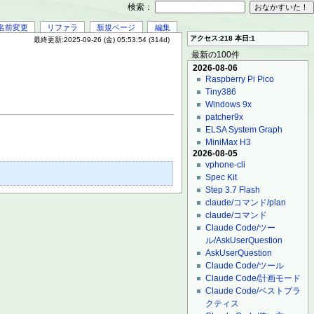
検索：
名前変更
リファラ
新規ページ
編集
アクセス:218 本日:1
最終更新:2025-09-26 (金) 05:53:54 (314d)
最新の100件
2026-08-06
Raspberry Pi Pico
Tiny386
Windows 9x
patcher9x
ELSA System Graph
MiniMax H3
2026-08-05
vphone-cli
Spec Kit
Step 3.7 Flash
claude/コマンド/plan
claude/コマンド
Claude Code/ツー
ル/AskUserQuestion
AskUserQuestion
Claude Code/ツール
Claude Code/計画モード
Claude Code/ベストプラ
クティス