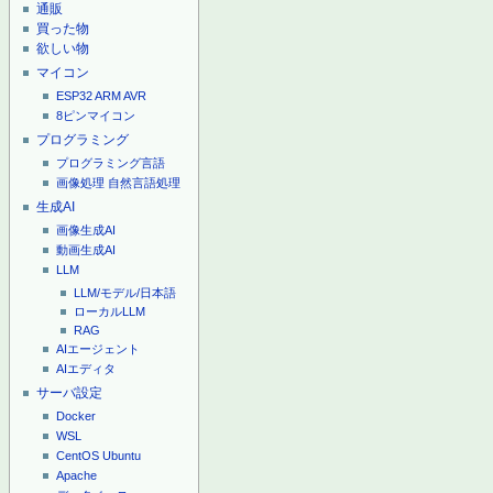
通販
買った物
欲しい物
マイコン
ESP32
ARM
AVR
8ピンマイコン
プログラミング
プログラミング言語
画像処理
自然言語処理
生成AI
画像生成AI
動画生成AI
LLM
LLM/モデル/日本語
ローカルLLM
RAG
AIエージェント
AIエディタ
サーバ設定
Docker
WSL
CentOS
Ubuntu
Apache