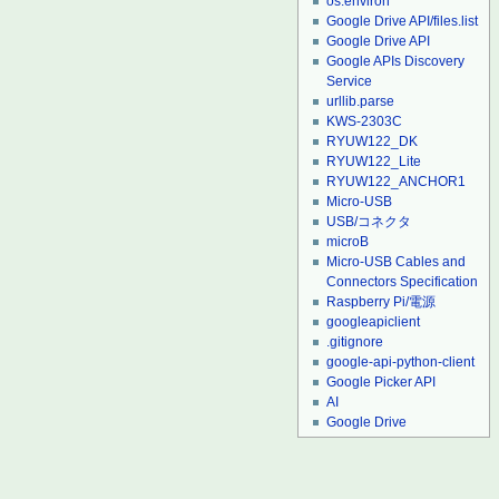
os.environ
Google Drive API/files.list
Google Drive API
Google APIs Discovery
Service
urllib.parse
KWS-2303C
RYUW122_DK
RYUW122_Lite
RYUW122_ANCHOR1
Micro-USB
USB/コネクタ
microB
Micro-USB Cables and
Connectors Specification
Raspberry Pi/電源
googleapiclient
.gitignore
google-api-python-client
Google Picker API
AI
Google Drive