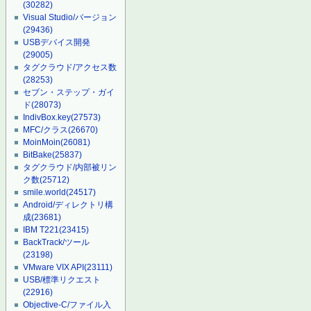
(30282)
Visual Studio/バージョン
(29436)
USBデバイス開発
(29005)
タグクラウド/アクセス数
(28253)
セブン・ステップ・ガイ
ド
(28073)
IndivBox.key
(27573)
MFC/クラス
(26670)
MoinMoin
(26081)
BitBake
(25837)
タグクラウド/内部被リン
ク数
(25712)
smile.world
(24517)
Android/ディレクトリ構
成
(23681)
IBM T221
(23415)
BackTrack/ツール
(23198)
VMware VIX API
(23111)
USB/標準リクエスト
(22916)
Objective-C/ファイル入