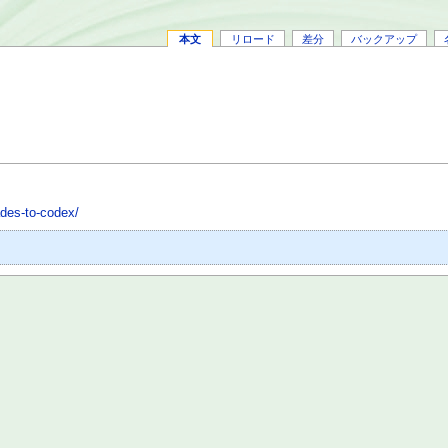
本文
リロード
差分
バックアップ
ades-to-codex/