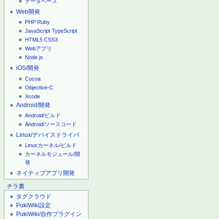
データベース
Web開発
PHP
Ruby
JavaScript
TypeScript
HTML5
CSS3
Webアプリ
Node.js
iOS/開発
Cocoa
Objective-C
Xcode
Android/開発
Android/ビルド
Android/ソースコード
Linux/デバイスドライバ
Linuxカーネル/ビルド
カーネルモジュール/開
発
ネイティブアプリ開発
チラ裏
タグクラウド
PukiWiki設定
PukiWiki/自作プラグイン