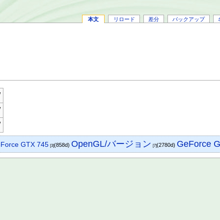
本文
リロード
差分
バックアップ
W
W
W
GeForce G
OpenGL/バージョン
Force GTX 745
(858d)
(2780d)
[3]
[7]