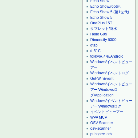
Echo Show
Echo Show/root化
Echo Show 5 (第1世代)
Echo Show 5
OnePlus 15T
タブレット/防水
Helio G99
Dimensity 6300
dtab
d-51C
tokkyo/メモ/Android
Windows/イベントビュー
アー
Windows/イベントログ
Get-WinEvent
Windows/イベントビュー
アー/Windowsロ
グ/Application
Windows/イベントビュー
アー/Windowsログ
イベントビューアー
WPA MCP
OSV-Scanner
osv-scanner
pubspec.lock