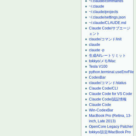
~/.claude/commands
~/.claude
~/.claude/projects
~/.claude/settings.json
~/.claude/CLAUDE.md
Claude Code/サブエージ
ェント
claude/コマンド/init
claude
claude -p
生成AI/レートリミット
tokkyo/メモ/Mac
Tesla V100
python.terminal.useEnvFile
CodexBar
claude/コマンド/status
Claude Code/CLI
Claude Code for VS Code
Claude Code/認証情報
Claude Code
Win-CodexBar
MacBook Pro (Retina, 13-
inch, Late 2013)
OpenCore Legacy Patcher
tokkyo/設定/MacBook Pro