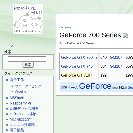
GeForce
GeForce 700 Series
Top
/ GeForce 700 Series
トップ
検索
GeForce GTX 750 Ti
640
GM107
60
GeForce GTX 745
384
GM107
55
クイックアクセス
GeForce GT 710
?
192
19
電子工作
GeForce
プロトタイピング
Ge
関連ページ:
(342d)
[101]
Arduino
M5Stack
Raspberry Pi
USBデバイス開発
HIDデバイス製作
MIDI機器製作
ニコニコ技術部
電子部品