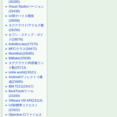
(30285)
Visual Studio/バージョン
(29438)
USBデバイス開発
(29008)
タグクラウド/アクセス数
(28256)
セブン・ステップ・ガイ
ド
(28076)
IndivBox.key
(27575)
MFC/クラス
(26672)
MoinMoin
(26085)
BitBake
(25838)
タグクラウド/内部被リン
ク数
(25713)
smile.world
(24521)
Android/ディレクトリ構
成
(23685)
IBM T221
(23417)
BackTrack/ツール
(23200)
VMware VIX API
(23114)
USB/標準リクエスト
(22922)
Objective-C/ファイル入