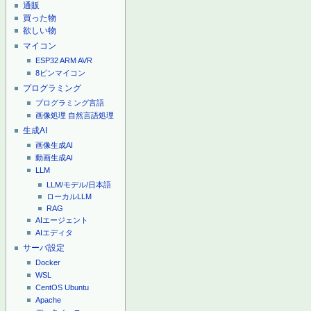
通販
買った物
欲しい物
マイコン
ESP32
ARM
AVR
8ピンマイコン
プログラミング
プログラミング言語
画像処理
自然言語処理
生成AI
画像生成AI
動画生成AI
LLM
LLM/モデル/日本語
ローカルLLM
RAG
AIエージェント
AIエディタ
サーバ設定
Docker
WSL
CentOS
Ubuntu
Apache