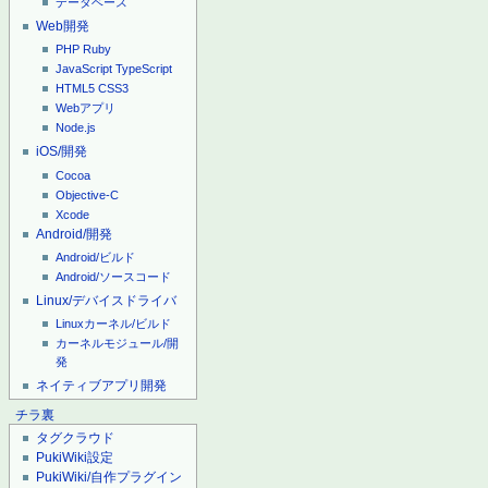
データベース
Web開発
PHP
Ruby
JavaScript
TypeScript
HTML5
CSS3
Webアプリ
Node.js
iOS/開発
Cocoa
Objective-C
Xcode
Android/開発
Android/ビルド
Android/ソースコード
Linux/デバイスドライバ
Linuxカーネル/ビルド
カーネルモジュール/開
発
ネイティブアプリ開発
チラ裏
タグクラウド
PukiWiki設定
PukiWiki/自作プラグイン