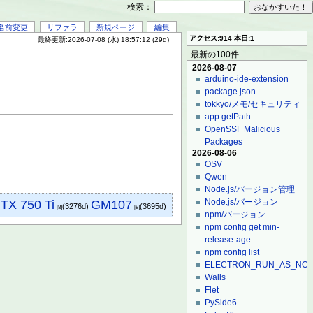
検索：
名前変更
リファラ
新規ページ
編集
アクセス:914 本日:1
最終更新:2026-07-08 (水) 18:57:12 (29d)
最新の100件
2026-08-07
arduino-ide-extension
package.json
tokkyo/メモ/セキュリティ
app.getPath
OpenSSF Malicious
Packages
2026-08-06
OSV
Qwen
Node.js/バージョン管理
TX 750 Ti
GM107
Node.js/バージョン
(3276d)
(3695d)
[8]
[8]
npm/バージョン
npm config get min-
release-age
npm config list
ELECTRON_RUN_AS_NO
Wails
Flet
PySide6