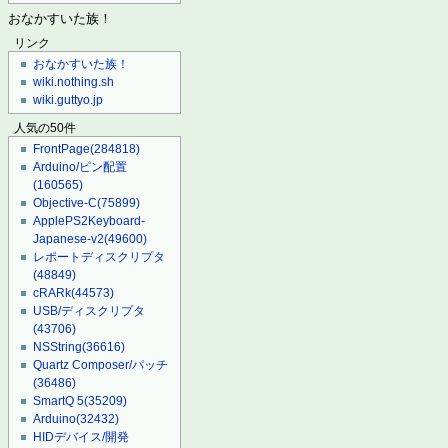
おなかすいた族！
リンク
おなかすいた族！
wiki.nothing.sh
wiki.guttyo.jp
人気の50件
FrontPage
(284818)
Arduino/ピン配置
(160565)
Objective-C
(75899)
ApplePS2Keyboard-
Japanese-v2
(49600)
レポートディスクリプタ
(48849)
cRARk
(44573)
USB/ディスクリプタ
(43706)
NSString
(36616)
Quartz Composer/パッチ
(36486)
SmartQ 5
(35209)
Arduino
(32432)
HIDデバイス/開発