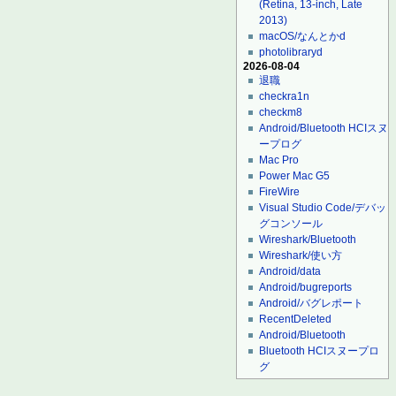
(Retina, 13-inch, Late
2013)
macOS/なんとかd
photolibraryd
2026-08-04
退職
checkra1n
checkm8
Android/Bluetooth HCIスヌ
ープログ
Mac Pro
Power Mac G5
FireWire
Visual Studio Code/デバッ
グコンソール
Wireshark/Bluetooth
Wireshark/使い方
Android/data
Android/bugreports
Android/バグレポート
RecentDeleted
Android/Bluetooth
Bluetooth HCIスヌープロ
グ