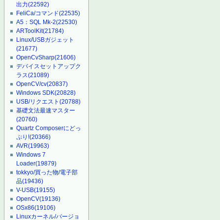
出力
(22592)
FeliCa/コマンド
(22535)
A5：SQL Mk-2
(22530)
ARToolKit
(21784)
Linux/USBガジェット
(21677)
OpenCvSharp
(21606)
デバイスセットアップク
ラス
(21089)
OpenCV/cv
(20837)
Windows SDK
(20828)
USB/リクエスト
(20788)
基礎文法最速マスター
(20760)
Quartz Composerにどっ
ぷり!
(20366)
AVR
(19963)
Windows 7
Loader
(19879)
tokkyo/買った物/電子部
品
(19436)
V-USB
(19155)
OpenCV
(19136)
OSx86
(19106)
Linuxカーネル/バージョ