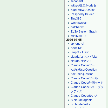
scoop list
tokkyo/設定/Node.js
Start-MpWDOScan
Raspberry Pi Pico
Tiny386
Windows 9x
patcher9x
ELSA System Graph
MiniMax H3
2026-08-05
vphone-cli
Spec Kit
Step 3.7 Flash
claude/コマンド/plan
claude/コマンド
Claude Code/ツー
ル/AskUserQuestion
AskUserQuestion
Claude Code/ツール
Claude Code/計画モード
Claude Code/ベストプラ
クティス
Claude Code/使い方
~/.claude/agents
~/.claude/skills