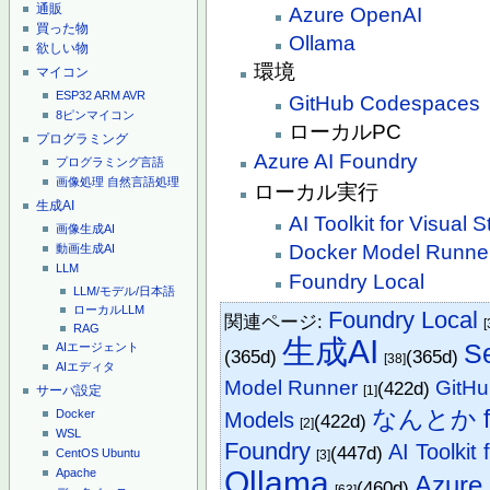
通販
Azure OpenAI
買った物
Ollama
欲しい物
環境
マイコン
ESP32
ARM
AVR
GitHub Codespaces
8ピンマイコン
ローカルPC
プログラミング
Azure AI Foundry
プログラミング言語
画像処理
自然言語処理
ローカル実行
生成AI
AI Toolkit for Visual 
画像生成AI
Docker Model Runne
動画生成AI
LLM
Foundry Local
LLM/モデル/日本語
ローカルLLM
Foundry Local
関連ページ:
[
RAG
生成AI
S
AIエージェント
(365d)
(365d)
[38]
AIエディタ
Model Runner
GitH
(422d)
[1]
サーバ設定
なんとか for
Models
Docker
(422d)
[2]
WSL
Foundry
AI Toolkit
(447d)
CentOS
Ubuntu
[3]
Ollama
Apache
Azure
(460d)
[63]