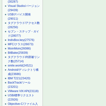
(30287)
Visual Studio/バージョン
(29439)
USBデバイス開発
(29011)
タグクラウド/アクセス数
(28256)
セブン・ステップ・ガイ
ド
(28077)
IndivBox.key
(27576)
MFC/クラス
(26673)
MoinMoin
(26086)
BitBake
(25839)
タグクラウド/内部被リン
ク数
(25714)
smile.world
(24521)
Android/ディレクトリ構
成
(23686)
IBM T221
(23420)
BackTrack/ツール
(23201)
VMware VIX API
(23118)
USB/標準リクエスト
(22926)
Objective-C/ファイル入