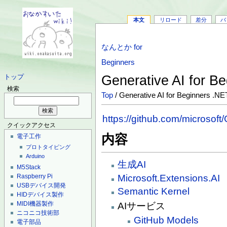
本文
リロード
差分
バ
なんとか for
Beginners
Generative AI for B
トップ
検索
Top
/ Generative AI for Beginners .NE
https://github.com/microsoft
クイックアクセス
内容
電子工作
プロトタイピング
Arduino
生成AI
M5Stack
Microsoft.Extensions.AI
Raspberry Pi
USBデバイス開発
Semantic Kernel
HIDデバイス製作
MIDI機器製作
AIサービス
ニコニコ技術部
GitHub Models
電子部品