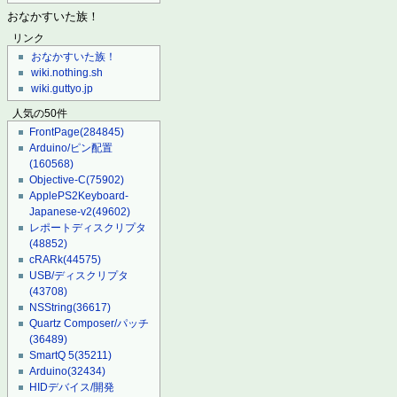
おなかすいた族！
リンク
おなかすいた族！
wiki.nothing.sh
wiki.guttyo.jp
人気の50件
FrontPage
(284845)
Arduino/ピン配置
(160568)
Objective-C
(75902)
ApplePS2Keyboard-
Japanese-v2
(49602)
レポートディスクリプタ
(48852)
cRARk
(44575)
USB/ディスクリプタ
(43708)
NSString
(36617)
Quartz Composer/パッチ
(36489)
SmartQ 5
(35211)
Arduino
(32434)
HIDデバイス/開発