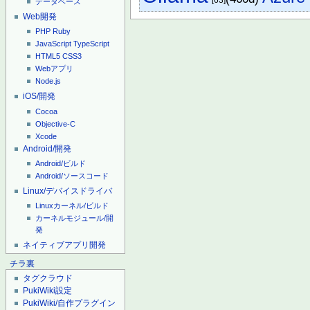
データベース
Web開発
PHP
Ruby
JavaScript
TypeScript
HTML5
CSS3
Webアプリ
Node.js
iOS/開発
Cocoa
Objective-C
Xcode
Android/開発
Android/ビルド
Android/ソースコード
Linux/デバイスドライバ
Linuxカーネル/ビルド
カーネルモジュール/開
発
ネイティブアプリ開発
チラ裏
タグクラウド
PukiWiki設定
PukiWiki/自作プラグイン