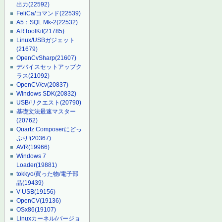
出力
(22592)
FeliCa/コマンド
(22539)
A5：SQL Mk-2
(22532)
ARToolKit
(21785)
Linux/USBガジェット
(21679)
OpenCvSharp
(21607)
デバイスセットアップク
ラス
(21092)
OpenCV/cv
(20837)
Windows SDK
(20832)
USB/リクエスト
(20790)
基礎文法最速マスター
(20762)
Quartz Composerにどっ
ぷり!
(20367)
AVR
(19966)
Windows 7
Loader
(19881)
tokkyo/買った物/電子部
品
(19439)
V-USB
(19156)
OpenCV
(19136)
OSx86
(19107)
Linuxカーネル/バージョ