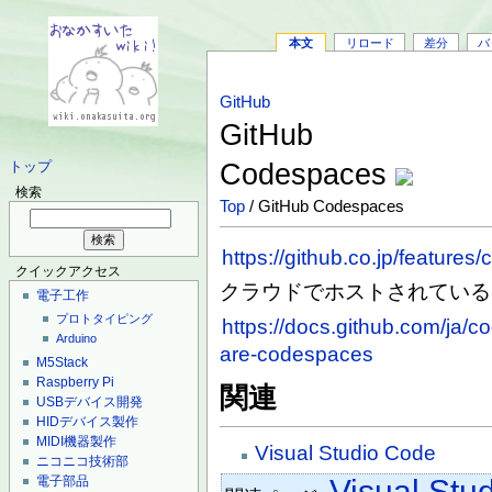
本文
リロード
差分
バ
GitHub
GitHub
Codespaces
トップ
検索
Top
/ GitHub Codespaces
https://github.co.jp/feature
クイックアクセス
クラウドでホストされている
電子工作
プロトタイピング
https://docs.github.com/ja
Arduino
are-codespaces
M5Stack
Raspberry Pi
関連
USBデバイス開発
HIDデバイス製作
MIDI機器製作
Visual Studio Code
ニコニコ技術部
電子部品
Visual Stu