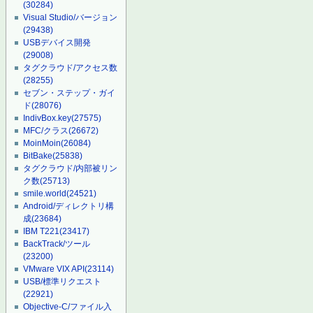
(30284)
Visual Studio/バージョン
(29438)
USBデバイス開発
(29008)
タグクラウド/アクセス数
(28255)
セブン・ステップ・ガイ
ド
(28076)
IndivBox.key
(27575)
MFC/クラス
(26672)
MoinMoin
(26084)
BitBake
(25838)
タグクラウド/内部被リン
ク数
(25713)
smile.world
(24521)
Android/ディレクトリ構
成
(23684)
IBM T221
(23417)
BackTrack/ツール
(23200)
VMware VIX API
(23114)
USB/標準リクエスト
(22921)
Objective-C/ファイル入