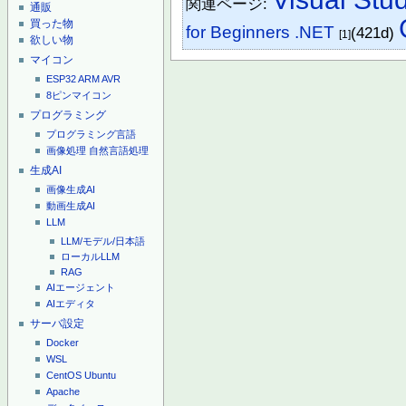
関連ページ:
通販
買った物
for Beginners .NET
(421d)
[1]
欲しい物
マイコン
ESP32
ARM
AVR
8ピンマイコン
プログラミング
プログラミング言語
画像処理
自然言語処理
生成AI
画像生成AI
動画生成AI
LLM
LLM/モデル/日本語
ローカルLLM
RAG
AIエージェント
AIエディタ
サーバ設定
Docker
WSL
CentOS
Ubuntu
Apache