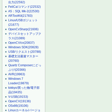
出力
(22592)
FeliCa/コマンド
(22532)
A5：SQL Mk-2
(22530)
ARToolKit
(21783)
Linux/USBガジェット
(21677)
OpenCvSharp
(21606)
デバイスセットアップク
ラス
(21089)
OpenCV/cv
(20837)
Windows SDK
(20828)
USB/リクエスト
(20788)
基礎文法最速マスター
(20760)
Quartz Composerにどっ
ぷり!
(20366)
AVR
(19963)
Windows 7
Loader
(19879)
tokkyo/買った物/電子部
品
(19435)
V-USB
(19153)
OpenCV
(19136)
OSx86
(19106)
Linuxカーネル/バージョ