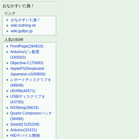
おなかすいた族！
リンク
おなかすいた族！
wiki.nothing.sh
wiki.guttyo.jp
人気の50件
FrontPage
(284810)
Arduino/ピン配置
(160563)
Objective-C
(75893)
ApplePS2Keyboard-
Japanese-v2
(49600)
レポートディスクリプタ
(48848)
cRARk
(44571)
USB/ディスクリプタ
(43705)
NSString
(36616)
Quartz Composer/パッチ
(36486)
SmartQ 5
(35209)
Arduino
(32431)
HIDデバイス/開発