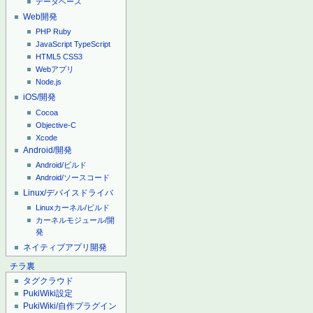
データベース
Web開発
PHP
Ruby
JavaScript
TypeScript
HTML5
CSS3
Webアプリ
Node.js
iOS/開発
Cocoa
Objective-C
Xcode
Android/開発
Android/ビルド
Android/ソースコード
Linux/デバイスドライバ
Linuxカーネル/ビルド
カーネルモジュール/開
発
ネイティブアプリ開発
チラ裏
タグクラウド
PukiWiki設定
PukiWiki/自作プラグイン