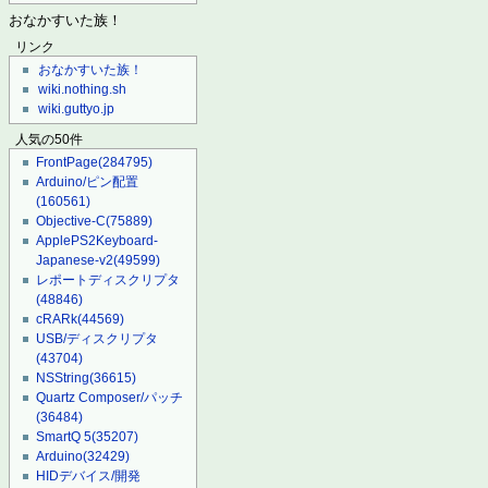
おなかすいた族！
リンク
おなかすいた族！
wiki.nothing.sh
wiki.guttyo.jp
人気の50件
FrontPage
(284795)
Arduino/ピン配置
(160561)
Objective-C
(75889)
ApplePS2Keyboard-
Japanese-v2
(49599)
レポートディスクリプタ
(48846)
cRARk
(44569)
USB/ディスクリプタ
(43704)
NSString
(36615)
Quartz Composer/パッチ
(36484)
SmartQ 5
(35207)
Arduino
(32429)
HIDデバイス/開発