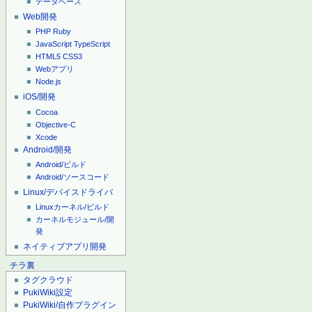
データベース
Web開発
PHP
Ruby
JavaScript
TypeScript
HTML5
CSS3
Webアプリ
Node.js
iOS/開発
Cocoa
Objective-C
Xcode
Android/開発
Android/ビルド
Android/ソースコード
Linux/デバイスドライバ
Linuxカーネル/ビルド
カーネルモジュール/開
発
ネイティブアプリ開発
チラ裏
タグクラウド
PukiWiki設定
PukiWiki/自作プラグイン