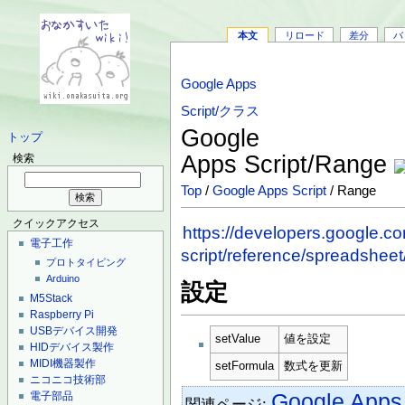
本文
リロード
差分
バ
Google Apps
Script/クラス
Google
トップ
Apps Script/Range
検索
Top
/
Google Apps Script
/ Range
クイックアクセス
https://developers.google.c
電子工作
script/reference/spreadsheet
プロトタイピング
Arduino
設定
M5Stack
Raspberry Pi
USBデバイス開発
setValue
値を設定
HIDデバイス製作
MIDI機器製作
setFormula
数式を更新
ニコニコ技術部
Google App
電子部品
関連ページ: