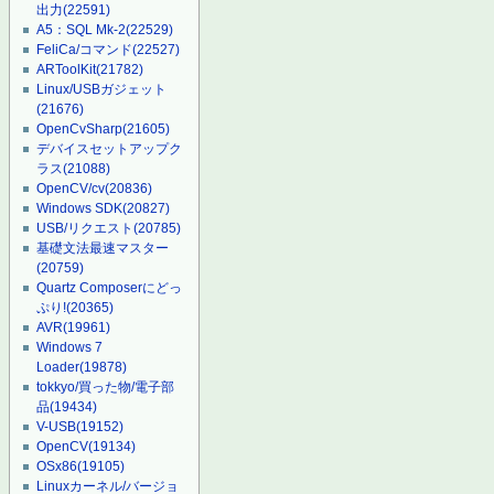
出力
(22591)
A5：SQL Mk-2
(22529)
FeliCa/コマンド
(22527)
ARToolKit
(21782)
Linux/USBガジェット
(21676)
OpenCvSharp
(21605)
デバイスセットアップク
ラス
(21088)
OpenCV/cv
(20836)
Windows SDK
(20827)
USB/リクエスト
(20785)
基礎文法最速マスター
(20759)
Quartz Composerにどっ
ぷり!
(20365)
AVR
(19961)
Windows 7
Loader
(19878)
tokkyo/買った物/電子部
品
(19434)
V-USB
(19152)
OpenCV
(19134)
OSx86
(19105)
Linuxカーネル/バージョ