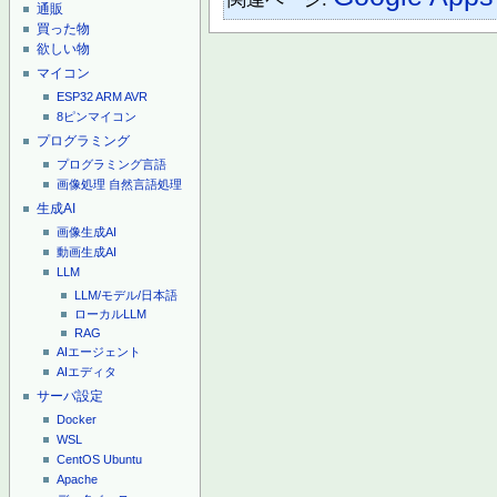
通販
買った物
欲しい物
マイコン
ESP32
ARM
AVR
8ピンマイコン
プログラミング
プログラミング言語
画像処理
自然言語処理
生成AI
画像生成AI
動画生成AI
LLM
LLM/モデル/日本語
ローカルLLM
RAG
AIエージェント
AIエディタ
サーバ設定
Docker
WSL
CentOS
Ubuntu
Apache