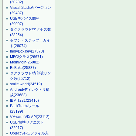
(30282)
Visual Studio/バージョン
(29437)
USBデバイス開発
(29007)
タグクラウド/アクセス数
(28254)
セブン・ステップ・ガイ
ド
(28074)
IndivBox.key
(27573)
MFC/クラス
(26671)
MoinMoin
(26082)
BitBake
(25837)
タグクラウド/内部被リン
ク数
(25712)
smile.world
(24519)
Android/ディレクトリ構
成
(23683)
IBM T221
(23416)
BackTrack/ツール
(23199)
VMware VIX API
(23112)
USB/標準リクエスト
(22917)
Objective-C/ファイル入