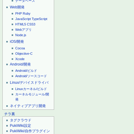
データベース
Web開発
PHP
Ruby
JavaScript
TypeScript
HTML5
CSS3
Webアプリ
Node.js
iOS/開発
Cocoa
Objective-C
Xcode
Android/開発
Android/ビルド
Android/ソースコード
Linux/デバイスドライバ
Linuxカーネル/ビルド
カーネルモジュール/開
発
ネイティブアプリ開発
チラ裏
タグクラウド
PukiWiki設定
PukiWiki/自作プラグイン