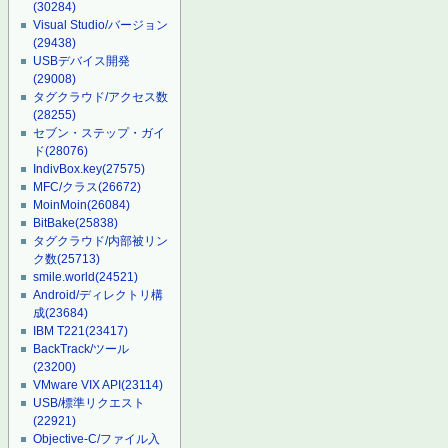
(30284)
Visual Studio/バージョン
(29438)
USBデバイス開発
(29008)
タグクラウド/アクセス数
(28255)
セブン・ステップ・ガイ
ド
(28076)
IndivBox.key
(27575)
MFC/クラス
(26672)
MoinMoin
(26084)
BitBake
(25838)
タグクラウド/内部被リン
ク数
(25713)
smile.world
(24521)
Android/ディレクトリ構
成
(23684)
IBM T221
(23417)
BackTrack/ツール
(23200)
VMware VIX API
(23114)
USB/標準リクエスト
(22921)
Objective-C/ファイル入