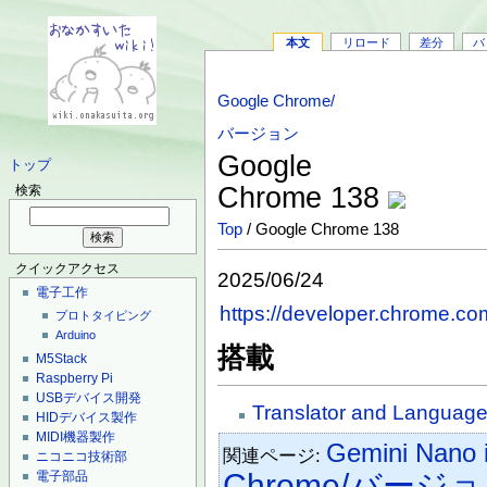
本文
リロード
差分
バ
Google Chrome/
バージョン
Google
トップ
Chrome 138
検索
Top
/ Google Chrome 138
クイックアクセス
2025/06/24
電子工作
https://developer.chrome.co
プロトタイピング
Arduino
搭載
M5Stack
Raspberry Pi
USBデバイス開発
Translator and Language
HIDデバイス製作
MIDI機器製作
Gemini Nano 
関連ページ:
ニコニコ技術部
Chrome/バージ
電子部品