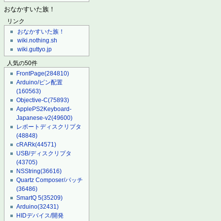
おなかすいた族！
リンク
おなかすいた族！
wiki.nothing.sh
wiki.guttyo.jp
人気の50件
FrontPage
(284810)
Arduino/ピン配置
(160563)
Objective-C
(75893)
ApplePS2Keyboard-
Japanese-v2
(49600)
レポートディスクリプタ
(48848)
cRARk
(44571)
USB/ディスクリプタ
(43705)
NSString
(36616)
Quartz Composer/パッチ
(36486)
SmartQ 5
(35209)
Arduino
(32431)
HIDデバイス/開発