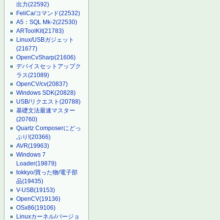
出力
(22592)
FeliCa/コマンド
(22532)
A5：SQL Mk-2
(22530)
ARToolKit
(21783)
Linux/USBガジェット
(21677)
OpenCvSharp
(21606)
デバイスセットアップク
ラス
(21089)
OpenCV/cv
(20837)
Windows SDK
(20828)
USB/リクエスト
(20788)
基礎文法最速マスター
(20760)
Quartz Composerにどっ
ぷり!
(20366)
AVR
(19963)
Windows 7
Loader
(19879)
tokkyo/買った物/電子部
品
(19435)
V-USB
(19153)
OpenCV
(19136)
OSx86
(19106)
Linuxカーネル/バージョ