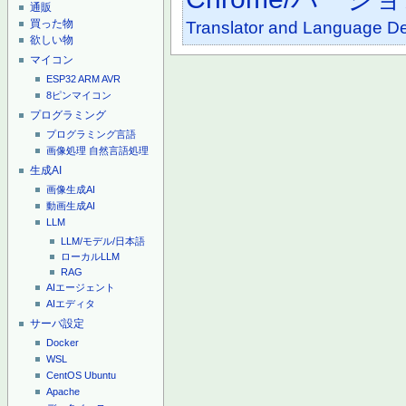
通販
買った物
Translator and Language De
欲しい物
マイコン
ESP32
ARM
AVR
8ピンマイコン
プログラミング
プログラミング言語
画像処理
自然言語処理
生成AI
画像生成AI
動画生成AI
LLM
LLM/モデル/日本語
ローカルLLM
RAG
AIエージェント
AIエディタ
サーバ設定
Docker
WSL
CentOS
Ubuntu
Apache