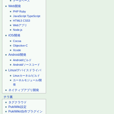
データベース
Web開発
PHP
Ruby
JavaScript
TypeScript
HTML5
CSS3
Webアプリ
Node.js
iOS/開発
Cocoa
Objective-C
Xcode
Android/開発
Android/ビルド
Android/ソースコード
Linux/デバイスドライバ
Linuxカーネル/ビルド
カーネルモジュール/開
発
ネイティブアプリ開発
チラ裏
タグクラウド
PukiWiki設定
PukiWiki/自作プラグイン