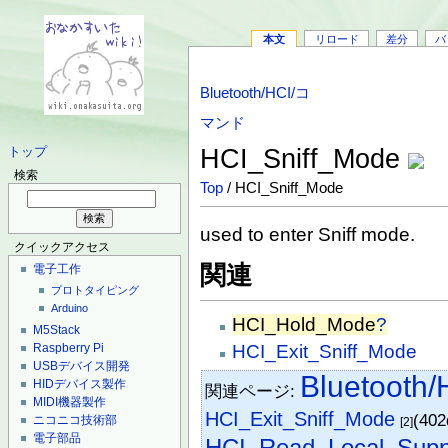
本文
リロード
差分
バ
Bluetooth/HCI/コ
マンド
HCI_Sniff_Mode
トップ
検索
Top
/ HCI_Sniff_Mode
used to enter Sniff mode.
クイックアクセス
関連
電子工作
プロトタイピング
Arduino
HCI_Hold_Mode
?
M5Stack
HCI_Exit_Sniff_Mode
Raspberry Pi
USBデバイス開発
Bluetoot
HIDデバイス製作
関連ページ:
MIDI機器製作
HCI_Exit_Sniff_Mode
(402
ニコニコ技術部
[2]
電子部品
HCI_Read_Local_Sup