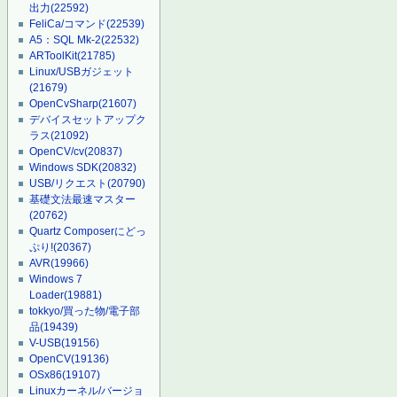
出力
(22592)
FeliCa/コマンド
(22539)
A5：SQL Mk-2
(22532)
ARToolKit
(21785)
Linux/USBガジェット
(21679)
OpenCvSharp
(21607)
デバイスセットアップク
ラス
(21092)
OpenCV/cv
(20837)
Windows SDK
(20832)
USB/リクエスト
(20790)
基礎文法最速マスター
(20762)
Quartz Composerにどっ
ぷり!
(20367)
AVR
(19966)
Windows 7
Loader
(19881)
tokkyo/買った物/電子部
品
(19439)
V-USB
(19156)
OpenCV
(19136)
OSx86
(19107)
Linuxカーネル/バージョ