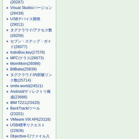
(30287)
Visual Studio/バージョン
(29439)
USBデバイス開発
(29011)
タグクラウド/アクセス数
(28256)
セブン・ステップ・ガイ
ド
(28077)
IndivBox.key
(27576)
MFC/クラス
(26673)
MoinMoin
(26086)
BitBake
(25839)
タグクラウド/内部被リン
ク数
(25714)
smile.world
(24521)
Android/ディレクトリ構
成
(23686)
IBM T221
(23420)
BackTrack/ツール
(23201)
VMware VIX API
(23118)
USB/標準リクエスト
(22926)
Objective-C/ファイル入