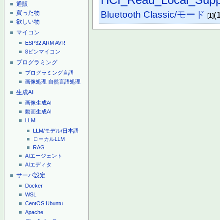
通販
Bluetooth Classic/モード
買った物
(
[1]
欲しい物
マイコン
ESP32
ARM
AVR
8ピンマイコン
プログラミング
プログラミング言語
画像処理
自然言語処理
生成AI
画像生成AI
動画生成AI
LLM
LLM/モデル/日本語
ローカルLLM
RAG
AIエージェント
AIエディタ
サーバ設定
Docker
WSL
CentOS
Ubuntu
Apache