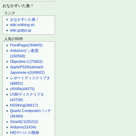
おなかすいた族！
リンク
おなかすいた族！
wiki.nothing.sh
wiki.guttyo.jp
人気の50件
FrontPage
(284845)
Arduino/ピン配置
(160568)
Objective-C
(75902)
ApplePS2Keyboard-
Japanese-v2
(49602)
レポートディスクリプタ
(48852)
cRARk
(44575)
USB/ディスクリプタ
(43708)
NSString
(36617)
Quartz Composer/パッチ
(36489)
SmartQ 5
(35211)
Arduino
(32434)
HIDデバイス/開発