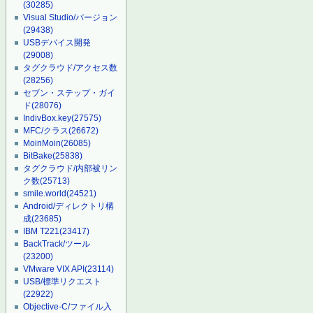
(30285)
Visual Studio/バージョン
(29438)
USBデバイス開発
(29008)
タグクラウド/アクセス数
(28256)
セブン・ステップ・ガイ
ド
(28076)
IndivBox.key
(27575)
MFC/クラス
(26672)
MoinMoin
(26085)
BitBake
(25838)
タグクラウド/内部被リン
ク数
(25713)
smile.world
(24521)
Android/ディレクトリ構
成
(23685)
IBM T221
(23417)
BackTrack/ツール
(23200)
VMware VIX API
(23114)
USB/標準リクエスト
(22922)
Objective-C/ファイル入