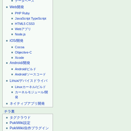
データベース
Web開発
PHP
Ruby
JavaScript
TypeScript
HTML5
CSS3
Webアプリ
Node.js
iOS/開発
Cocoa
Objective-C
Xcode
Android/開発
Android/ビルド
Android/ソースコード
Linux/デバイスドライバ
Linuxカーネル/ビルド
カーネルモジュール/開
発
ネイティブアプリ開発
チラ裏
タグクラウド
PukiWiki設定
PukiWiki/自作プラグイン