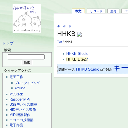
本文
リロード
差分
バ
キーボード
HHKB
Top
/ HHKB
トップ
検索
HHKB Studio
HHKB Lite2
?
キ
HHKB Studio
関連ページ:
(454d)
[2]
クイックアクセス
電子工作
プロトタイピング
Arduino
M5Stack
Raspberry Pi
USBデバイス開発
HIDデバイス製作
MIDI機器製作
ニコニコ技術部
電子部品