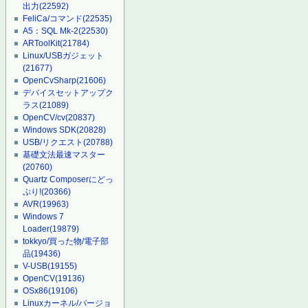
出力
(22592)
FeliCa/コマンド
(22535)
A5：SQL Mk-2
(22530)
ARToolKit
(21784)
Linux/USBガジェット
(21677)
OpenCvSharp
(21606)
デバイスセットアップク
ラス
(21089)
OpenCV/cv
(20837)
Windows SDK
(20828)
USB/リクエスト
(20788)
基礎文法最速マスター
(20760)
Quartz Composerにどっ
ぷり!
(20366)
AVR
(19963)
Windows 7
Loader
(19879)
tokkyo/買った物/電子部
品
(19436)
V-USB
(19155)
OpenCV
(19136)
OSx86
(19106)
Linuxカーネル/バージョ