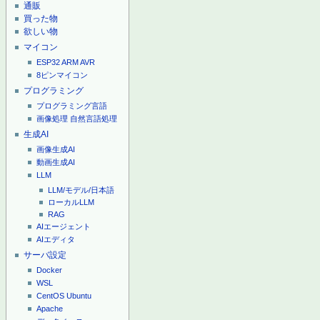
通販
買った物
欲しい物
マイコン
ESP32
ARM
AVR
8ピンマイコン
プログラミング
プログラミング言語
画像処理
自然言語処理
生成AI
画像生成AI
動画生成AI
LLM
LLM/モデル/日本語
ローカルLLM
RAG
AIエージェント
AIエディタ
サーバ設定
Docker
WSL
CentOS
Ubuntu
Apache