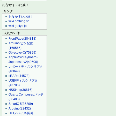
おなかすいた族！
リンク
おなかすいた族！
wiki.nothing.sh
wiki.guttyo.jp
人気の50件
FrontPage
(284818)
Arduino/ピン配置
(160565)
Objective-C
(75899)
ApplePS2Keyboard-
Japanese-v2
(49600)
レポートディスクリプタ
(48849)
cRARk
(44573)
USB/ディスクリプタ
(43706)
NSString
(36616)
Quartz Composer/パッチ
(36486)
SmartQ 5
(35209)
Arduino
(32432)
HIDデバイス/開発