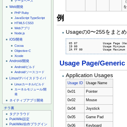
データベース
（
Web開発
PHP
Ruby
例
JavaScript
TypeScript
HTML5
CSS3
Webアプリ
Usageの0〜255をまと
Node.js
iOS/開発
05 07               Usage Page (Ke
Cocoa
19 00               Usage Minimum (
2A FF 00            Usage Maximum 
Objective-C
Xcode
Android/開発
Usage Page/Generic
Android/ビルド
Android/ソースコード
Application Usages
Linux/デバイスドライバ
Usage ID
Usage Name
Linuxカーネル/ビルド
カーネルモジュール/開
0x01
Pointer
発
0x02
Mouse
ネイティブアプリ開発
チラ裏
0x04
Joystick
タグクラウド
0x05
Game Pad
PukiWiki設定
PukiWiki/自作プラグイン
0x06
Keyboard