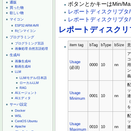
通販
ボタンとかキーはMin/M
買った物
レポートディスクリプタ/Usa
欲しい物
レポートディスクリプタ/Us
マイコン
ESP32
ARM
AVR
レポートディスクリ
8ピンマイコン
プログラミング
プログラミング言語
item tag
bTag
bType
bSize
画像処理
自然言語処理
生成AI
画像生成AI
Usage
0000
10
nn
用
動画生成AI
(必須)
LLM
LLM/モデル/日本語
ローカルLLM
RAG
Usage
AIエージェント
0001
10
nn
AIエディタ
Minimum
（
サーバ設定
Docker
WSL
CentOS
Ubuntu
Usage
Apache
0010
10
nn
Maximum