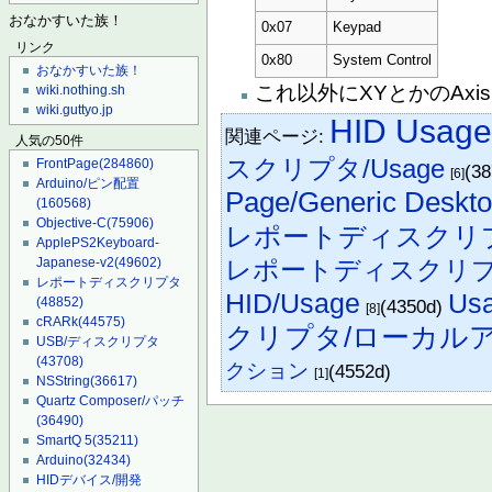
おなかすいた族！
0x07
Keypad
リンク
0x80
System Control
おなかすいた族！
これ以外にXYとかのAxis
wiki.nothing.sh
wiki.guttyo.jp
HID Usage
関連ページ:
人気の50件
スクリプタ/Usage
FrontPage
(284860)
(3
[6]
Arduino/ピン配置
Page/Generic Deskt
(160568)
Objective-C
(75906)
レポートディスクリプタ/
ApplePS2Keyboard-
Japanese-v2
(49602)
レポートディスクリプタ/U
レポートディスクリプタ
HID/Usage
Us
(48852)
(4350d)
[8]
cRARk
(44575)
クリプタ/ローカル
USB/ディスクリプタ
(43708)
クション
(4552d)
[1]
NSString
(36617)
Quartz Composer/パッチ
(36490)
SmartQ 5
(35211)
Arduino
(32434)
HIDデバイス/開発