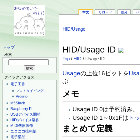
本文
リロード
差分
バ
HID/Usage
HID/Usage ID
トップ
検索
Top
/
HID
/ Usage ID
Usage
の上位16ビットを
Usa
クイックアクセス
ぶ
電子工作
プロトタイピング
メモ
Arduino
M5Stack
Usage ID 0は予約済み。
Raspberry Pi
USBデバイス開発
Usage ID 1～0x1Fは
ト
HIDデバイス製作
MIDI機器製作
まとめて定義
ニコニコ技術部
電子部品