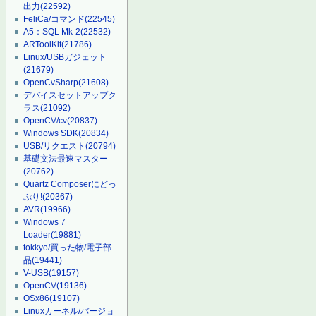
出力
(22592)
FeliCa/コマンド
(22545)
A5：SQL Mk-2
(22532)
ARToolKit
(21786)
Linux/USBガジェット
(21679)
OpenCvSharp
(21608)
デバイスセットアップク
ラス
(21092)
OpenCV/cv
(20837)
Windows SDK
(20834)
USB/リクエスト
(20794)
基礎文法最速マスター
(20762)
Quartz Composerにどっ
ぷり!
(20367)
AVR
(19966)
Windows 7
Loader
(19881)
tokkyo/買った物/電子部
品
(19441)
V-USB
(19157)
OpenCV
(19136)
OSx86
(19107)
Linuxカーネル/バージョ