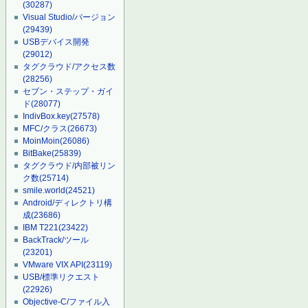
(30287)
Visual Studio/バージョン
(29439)
USBデバイス開発
(29012)
タグクラウド/アクセス数
(28256)
セブン・ステップ・ガイ
ド
(28077)
IndivBox.key
(27578)
MFC/クラス
(26673)
MoinMoin
(26086)
BitBake
(25839)
タグクラウド/内部被リン
ク数
(25714)
smile.world
(24521)
Android/ディレクトリ構
成
(23686)
IBM T221
(23422)
BackTrack/ツール
(23201)
VMware VIX API
(23119)
USB/標準リクエスト
(22926)
Objective-C/ファイル入