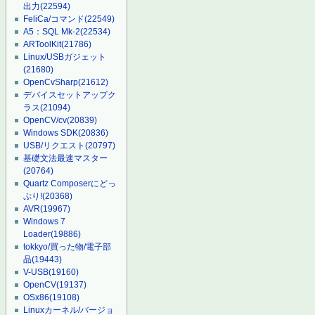
出力
(22594)
FeliCa/コマンド
(22549)
A5：SQL Mk-2
(22534)
ARToolKit
(21786)
Linux/USBガジェット
(21680)
OpenCvSharp
(21612)
デバイスセットアップク
ラス
(21094)
OpenCV/cv
(20839)
Windows SDK
(20836)
USB/リクエスト
(20797)
基礎文法最速マスター
(20764)
Quartz Composerにどっ
ぷり!
(20368)
AVR
(19967)
Windows 7
Loader
(19886)
tokkyo/買った物/電子部
品
(19443)
V-USB
(19160)
OpenCV
(19137)
OSx86
(19108)
Linuxカーネル/バージョ