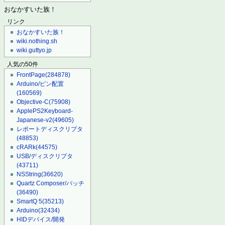
おなかすいた族！
リンク
おなかすいた族！
wiki.nothing.sh
wiki.guttyo.jp
人気の50件
FrontPage
(284878)
Arduino/ピン配置
(160569)
Objective-C
(75908)
ApplePS2Keyboard-
Japanese-v2
(49605)
レポートディスクリプタ
(48853)
cRARk
(44575)
USB/ディスクリプタ
(43711)
NSString
(36620)
Quartz Composer/パッチ
(36490)
SmartQ 5
(35213)
Arduino
(32434)
HIDデバイス/開発