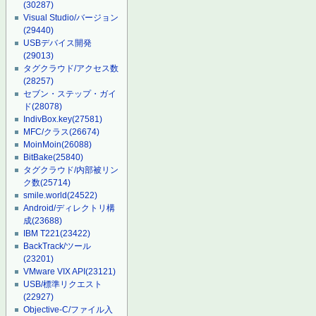
(30287)
Visual Studio/バージョン
(29440)
USBデバイス開発
(29013)
タグクラウド/アクセス数
(28257)
セブン・ステップ・ガイ
ド
(28078)
IndivBox.key
(27581)
MFC/クラス
(26674)
MoinMoin
(26088)
BitBake
(25840)
タグクラウド/内部被リン
ク数
(25714)
smile.world
(24522)
Android/ディレクトリ構
成
(23688)
IBM T221
(23422)
BackTrack/ツール
(23201)
VMware VIX API
(23121)
USB/標準リクエスト
(22927)
Objective-C/ファイル入