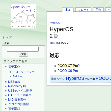
本文
リロード
差分
バ
HyperOS
HyperOS
2
トップ
Top
/ HyperOS 2
検索
対応
クイックアクセス
POCO X7 Pro
?
電子工作
POCO X6 Pro
プロトタイピング
Arduino
HyperOS
POCO X
関連ページ:
(274d)
[7]
M5Stack
Raspberry Pi
USBデバイス開発
HIDデバイス製作
MIDI機器製作
ニコニコ技術部
電子部品