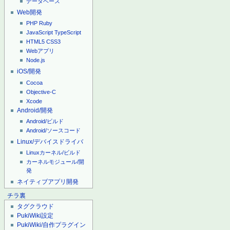
データベース
Web開発
PHP
Ruby
JavaScript
TypeScript
HTML5
CSS3
Webアプリ
Node.js
iOS/開発
Cocoa
Objective-C
Xcode
Android/開発
Android/ビルド
Android/ソースコード
Linux/デバイスドライバ
Linuxカーネル/ビルド
カーネルモジュール/開
発
ネイティブアプリ開発
チラ裏
タグクラウド
PukiWiki設定
PukiWiki/自作プラグイン