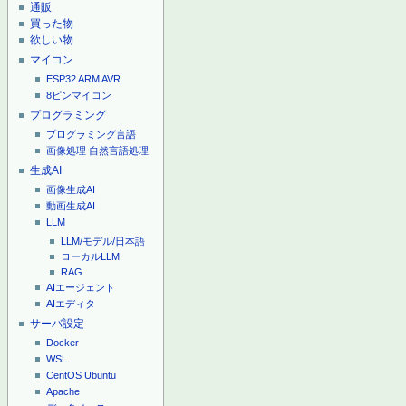
通販
買った物
欲しい物
マイコン
ESP32
ARM
AVR
8ピンマイコン
プログラミング
プログラミング言語
画像処理
自然言語処理
生成AI
画像生成AI
動画生成AI
LLM
LLM/モデル/日本語
ローカルLLM
RAG
AIエージェント
AIエディタ
サーバ設定
Docker
WSL
CentOS
Ubuntu
Apache