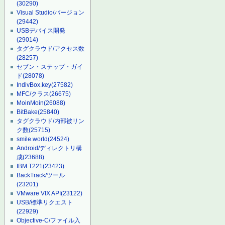
(30290)
Visual Studio/バージョン
(29442)
USBデバイス開発
(29014)
タグクラウド/アクセス数
(28257)
セブン・ステップ・ガイ
ド
(28078)
IndivBox.key
(27582)
MFC/クラス
(26675)
MoinMoin
(26088)
BitBake
(25840)
タグクラウド/内部被リン
ク数
(25715)
smile.world
(24524)
Android/ディレクトリ構
成
(23688)
IBM T221
(23423)
BackTrack/ツール
(23201)
VMware VIX API
(23122)
USB/標準リクエスト
(22929)
Objective-C/ファイル入