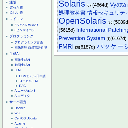
Solaris
通販
Vyatta
(4664d)
[67]
買った物
処理教科書 情報セキュリティ
欲しい物
OpenSolaris
マイコン
(5089
[26]
ESP32
ARM
AVR
International Patchi
(5615d)
8ピンマイコン
プログラミング
Prevention System
(6167d
[1]
プログラミング言語
パッケー
FMRI
(6187d)
[3]
画像処理
自然言語処理
生成AI
画像生成AI
動画生成AI
LLM
LLM/モデル/日本語
ローカルLLM
RAG
AIエージェント
AIエディタ
サーバ設定
Docker
WSL
CentOS
Ubuntu
Apache