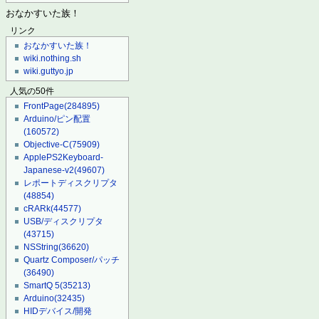
おなかすいた族！
リンク
おなかすいた族！
wiki.nothing.sh
wiki.guttyo.jp
人気の50件
FrontPage
(284895)
Arduino/ピン配置
(160572)
Objective-C
(75909)
ApplePS2Keyboard-
Japanese-v2
(49607)
レポートディスクリプタ
(48854)
cRARk
(44577)
USB/ディスクリプタ
(43715)
NSString
(36620)
Quartz Composer/パッチ
(36490)
SmartQ 5
(35213)
Arduino
(32435)
HIDデバイス/開発