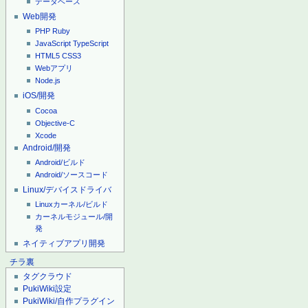
データベース
Web開発
PHP
Ruby
JavaScript
TypeScript
HTML5
CSS3
Webアプリ
Node.js
iOS/開発
Cocoa
Objective-C
Xcode
Android/開発
Android/ビルド
Android/ソースコード
Linux/デバイスドライバ
Linuxカーネル/ビルド
カーネルモジュール/開
発
ネイティブアプリ開発
チラ裏
タグクラウド
PukiWiki設定
PukiWiki/自作プラグイン