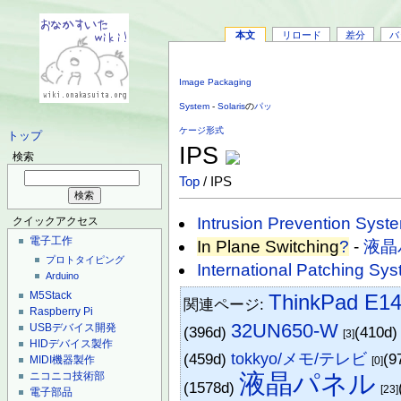
本文
リロード
差分
バ
Image Packaging
System
-
Solaris
の
パッ
ケージ形式
トップ
IPS
検索
Top
/ IPS
Intrusion Prevention Syst
クイックアクセス
電子工作
In Plane Switching
?
-
液晶
プロトタイピング
International Patching Sy
Arduino
M5Stack
ThinkPad E14
関連ページ:
Raspberry Pi
32UN650-W
USBデバイス開発
(396d)
(410d
[3]
HIDデバイス製作
(459d)
tokkyo/メモ/テレビ
(9
MIDI機器製作
[0]
液晶パネル
ニコニコ技術部
(1578d)
[23]
電子部品