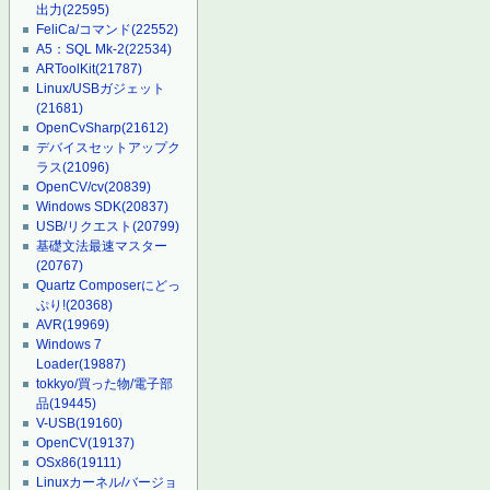
出力
(22595)
FeliCa/コマンド
(22552)
A5：SQL Mk-2
(22534)
ARToolKit
(21787)
Linux/USBガジェット
(21681)
OpenCvSharp
(21612)
デバイスセットアップク
ラス
(21096)
OpenCV/cv
(20839)
Windows SDK
(20837)
USB/リクエスト
(20799)
基礎文法最速マスター
(20767)
Quartz Composerにどっ
ぷり!
(20368)
AVR
(19969)
Windows 7
Loader
(19887)
tokkyo/買った物/電子部
品
(19445)
V-USB
(19160)
OpenCV
(19137)
OSx86
(19111)
Linuxカーネル/バージョ