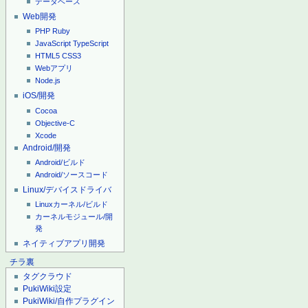
データベース
Web開発
PHP
Ruby
JavaScript
TypeScript
HTML5
CSS3
Webアプリ
Node.js
iOS/開発
Cocoa
Objective-C
Xcode
Android/開発
Android/ビルド
Android/ソースコード
Linux/デバイスドライバ
Linuxカーネル/ビルド
カーネルモジュール/開
発
ネイティブアプリ開発
チラ裏
タグクラウド
PukiWiki設定
PukiWiki/自作プラグイン