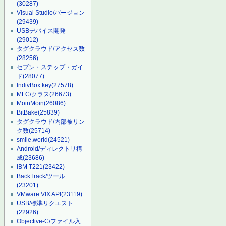
(30287)
Visual Studio/バージョン
(29439)
USBデバイス開発
(29012)
タグクラウド/アクセス数
(28256)
セブン・ステップ・ガイ
ド
(28077)
IndivBox.key
(27578)
MFC/クラス
(26673)
MoinMoin
(26086)
BitBake
(25839)
タグクラウド/内部被リン
ク数
(25714)
smile.world
(24521)
Android/ディレクトリ構
成
(23686)
IBM T221
(23422)
BackTrack/ツール
(23201)
VMware VIX API
(23119)
USB/標準リクエスト
(22926)
Objective-C/ファイル入