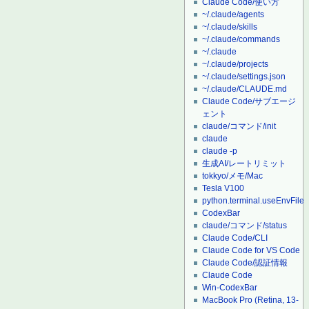
Claude Code/使い方
~/.claude/agents
~/.claude/skills
~/.claude/commands
~/.claude
~/.claude/projects
~/.claude/settings.json
~/.claude/CLAUDE.md
Claude Code/サブエージ
ェント
claude/コマンド/init
claude
claude -p
生成AI/レートリミット
tokkyo/メモ/Mac
Tesla V100
python.terminal.useEnvFile
CodexBar
claude/コマンド/status
Claude Code/CLI
Claude Code for VS Code
Claude Code/認証情報
Claude Code
Win-CodexBar
MacBook Pro (Retina, 13-