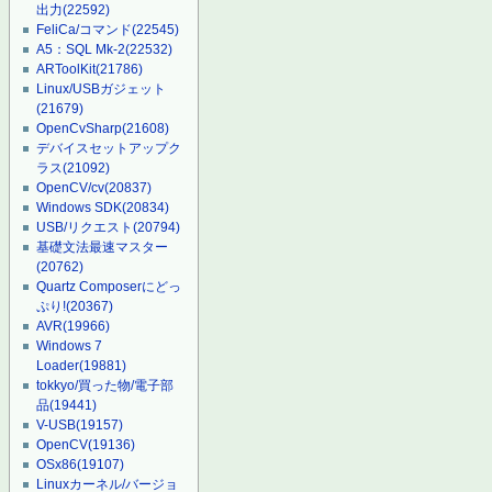
出力
(22592)
FeliCa/コマンド
(22545)
A5：SQL Mk-2
(22532)
ARToolKit
(21786)
Linux/USBガジェット
(21679)
OpenCvSharp
(21608)
デバイスセットアップク
ラス
(21092)
OpenCV/cv
(20837)
Windows SDK
(20834)
USB/リクエスト
(20794)
基礎文法最速マスター
(20762)
Quartz Composerにどっ
ぷり!
(20367)
AVR
(19966)
Windows 7
Loader
(19881)
tokkyo/買った物/電子部
品
(19441)
V-USB
(19157)
OpenCV
(19136)
OSx86
(19107)
Linuxカーネル/バージョ