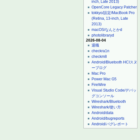
inch, Late 2013)
OpenCore Legacy Patcher
tokkyo/設定/MacBook Pro
(Retina, 13-inch, Late
2013)
macOS/なんとかd
photolibraryd
2026-08-04
退職
checkra1n
checkm8
Android/Bluetooth HCIスヌ
ープログ
Mac Pro
Power Mac G5
FireWire
Visual Studio Code/デバッ
グコンソール
Wireshark/Bluetooth
Wireshark/使い方
Android/data
Android/bugreports
Android/バグレポート