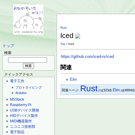
Rust
Iced
Top
/ Iced
トップ
検索
https://github.com/iced-rs/iced
関連
クイックアクセス
Elm
電子工作
Rust
プロトタイピング
Elm
関連ページ:
(323d)
(4894d)
[71]
[3]
Arduino
M5Stack
Raspberry Pi
USBデバイス開発
HIDデバイス製作
MIDI機器製作
ニコニコ技術部
電子部品