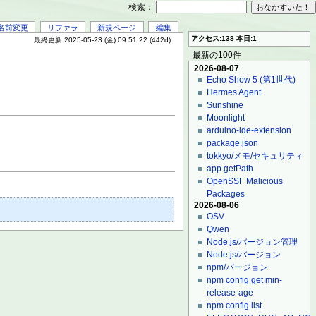
検索：
名前変更
リファラ
新規ページ
編集
アクセス:138 本日:1
最終更新:2025-05-23 (金) 09:51:22 (442d)
最新の100件
2026-08-07
Echo Show 5 (第1世代)
Hermes Agent
Sunshine
Moonlight
arduino-ide-extension
package.json
tokkyo/メモ/セキュリティ
app.getPath
OpenSSF Malicious
Packages
2026-08-06
OSV
Qwen
Node.js/バージョン管理
Node.js/バージョン
npm/バージョン
npm config get min-
release-age
npm config list