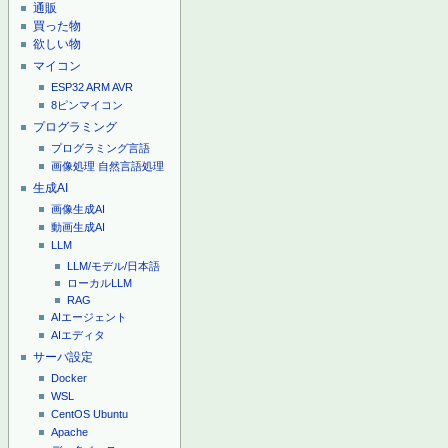
通販
買った物
欲しい物
マイコン
ESP32
ARM
AVR
8ピンマイコン
プログラミング
プログラミング言語
画像処理
自然言語処理
生成AI
画像生成AI
動画生成AI
LLM
LLM/モデル/日本語
ローカルLLM
RAG
AIエージェント
AIエディタ
サーバ設定
Docker
WSL
CentOS
Ubuntu
Apache