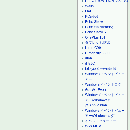
ELECTRON_RUN_AS_NO
Wails
Flet
PySide6
Echo Show
Echo Show/root化
Echo Show 5
OnePlus 15T
タブレット/防水
Helio G99
Dimensity 6300
dtab
d-51C
tokkyo/メモ/Android
Windows/イベントビュー
アー
Windows/イベントログ
Get-WinEvent
Windows/イベントビュー
アー/Windowsロ
グ/Application
Windows/イベントビュー
アー/Windowsログ
イベントビューアー
WPA MCP