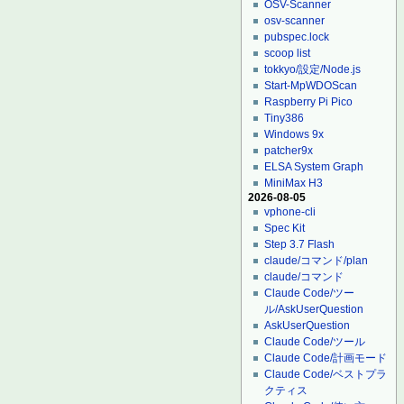
OSV-Scanner
osv-scanner
pubspec.lock
scoop list
tokkyo/設定/Node.js
Start-MpWDOScan
Raspberry Pi Pico
Tiny386
Windows 9x
patcher9x
ELSA System Graph
MiniMax H3
2026-08-05
vphone-cli
Spec Kit
Step 3.7 Flash
claude/コマンド/plan
claude/コマンド
Claude Code/ツー
ル/AskUserQuestion
AskUserQuestion
Claude Code/ツール
Claude Code/計画モード
Claude Code/ベストプラ
クティス