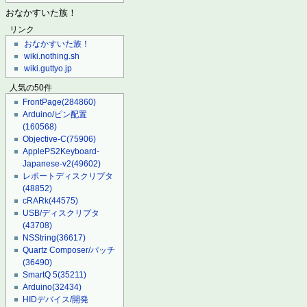
おなかすいた族！
リンク
おなかすいた族！
wiki.nothing.sh
wiki.guttyo.jp
人気の50件
FrontPage
(284860)
Arduino/ピン配置
(160568)
Objective-C
(75906)
ApplePS2Keyboard-
Japanese-v2
(49602)
レポートディスクリプタ
(48852)
cRARk
(44575)
USB/ディスクリプタ
(43708)
NSString
(36617)
Quartz Composer/パッチ
(36490)
SmartQ 5
(35211)
Arduino
(32434)
HIDデバイス/開発