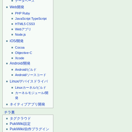
データベース
Web開発
PHP
Ruby
JavaScript
TypeScript
HTML5
CSS3
Webアプリ
Node.js
iOS/開発
Cocoa
Objective-C
Xcode
Android/開発
Android/ビルド
Android/ソースコード
Linux/デバイスドライバ
Linuxカーネル/ビルド
カーネルモジュール/開
発
ネイティブアプリ開発
チラ裏
タグクラウド
PukiWiki設定
PukiWiki/自作プラグイン