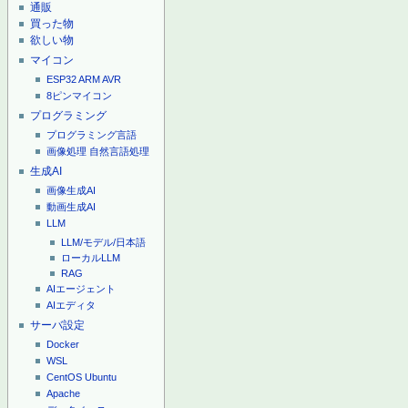
通販
買った物
欲しい物
マイコン
ESP32
ARM
AVR
8ピンマイコン
プログラミング
プログラミング言語
画像処理
自然言語処理
生成AI
画像生成AI
動画生成AI
LLM
LLM/モデル/日本語
ローカルLLM
RAG
AIエージェント
AIエディタ
サーバ設定
Docker
WSL
CentOS
Ubuntu
Apache