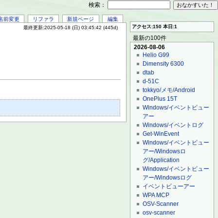
検索：
名前変更
リファラ
新規ページ
編集
アクセス:150 本日:1
最終更新:2025-05-18 (日) 03:45:42 (445d)
最新の100件
2026-08-06
Helio G99
Dimensity 6300
dtab
d-51C
tokkyo/メモ/Android
OnePlus 15T
Windows/イベントビュー
アー
Windows/イベントログ
Get-WinEvent
Windows/イベントビュー
アー/Windowsロ
グ/Application
Windows/イベントビュー
アー/Windowsログ
イベントビューアー
WPA MCP
OSV-Scanner
osv-scanner