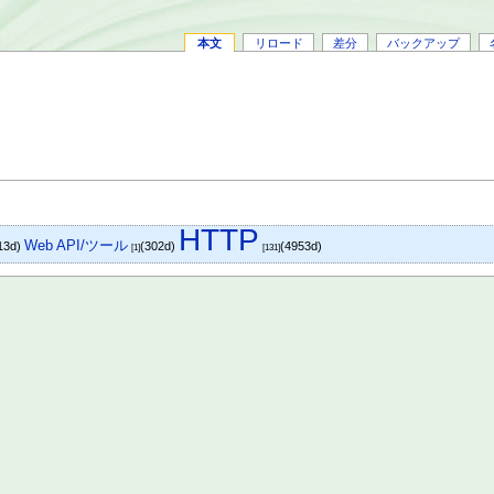
本文
リロード
差分
バックアップ
HTTP
Web API/ツール
13d)
(302d)
(4953d)
[1]
[131]