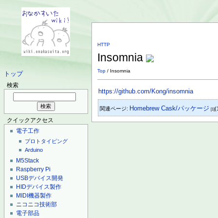
HTTP
Insomnia
Top
/ Insomnia
トップ
検索
https://github.com/Kong/insomnia
Homebrew Cask/パッケージ
関連ページ:
(
[1]
クイックアクセス
電子工作
プロトタイピング
Arduino
M5Stack
Raspberry Pi
USBデバイス開発
HIDデバイス製作
MIDI機器製作
ニコニコ技術部
電子部品