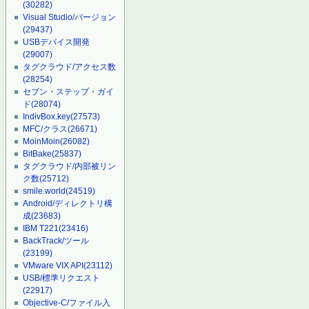
(30282)
Visual Studio/バージョン
(29437)
USBデバイス開発
(29007)
タグクラウド/アクセス数
(28254)
セブン・ステップ・ガイ
ド
(28074)
IndivBox.key
(27573)
MFC/クラス
(26671)
MoinMoin
(26082)
BitBake
(25837)
タグクラウド/内部被リン
ク数
(25712)
smile.world
(24519)
Android/ディレクトリ構
成
(23683)
IBM T221
(23416)
BackTrack/ツール
(23199)
VMware VIX API
(23112)
USB/標準リクエスト
(22917)
Objective-C/ファイル入