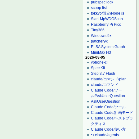
pubspec.lock
scoop list
tokkyo/設定/Node.js
Start-MpWDOScan
Raspberry Pi Pico
Tiny386
Windows 9x
patcher9x
ELSA System Graph
MiniMax H3
2026-08-05
vphone-cli
Spec Kit
Step 3.7 Flash
claude/コマンド/plan
claude/コマンド
Claude Code/ツー
ル/AskUserQuestion
AskUserQuestion
Claude Code/ツール
Claude Code/計画モード
Claude Code/ベストプラ
クティス
Claude Code/使い方
~/.claude/agents