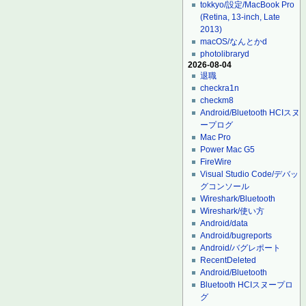
tokkyo/設定/MacBook Pro
(Retina, 13-inch, Late
2013)
macOS/なんとかd
photolibraryd
2026-08-04
退職
checkra1n
checkm8
Android/Bluetooth HCIスヌ
ープログ
Mac Pro
Power Mac G5
FireWire
Visual Studio Code/デバッ
グコンソール
Wireshark/Bluetooth
Wireshark/使い方
Android/data
Android/bugreports
Android/バグレポート
RecentDeleted
Android/Bluetooth
Bluetooth HCIスヌープロ
グ