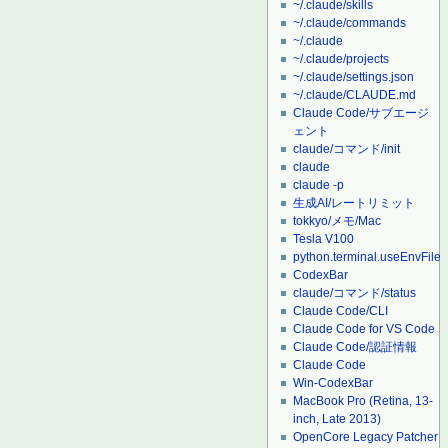
~/.claude/skills
~/.claude/commands
~/.claude
~/.claude/projects
~/.claude/settings.json
~/.claude/CLAUDE.md
Claude Code/サブエージ
ェント
claude/コマンド/init
claude
claude -p
生成AI/レートリミット
tokkyo/メモ/Mac
Tesla V100
python.terminal.useEnvFile
CodexBar
claude/コマンド/status
Claude Code/CLI
Claude Code for VS Code
Claude Code/認証情報
Claude Code
Win-CodexBar
MacBook Pro (Retina, 13-
inch, Late 2013)
OpenCore Legacy Patcher