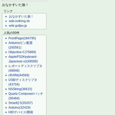
おなかすいた族！
リンク
おなかすいた族！
wiki.nothing.sh
wiki.guttyo.jp
人気の50件
FrontPage
(284795)
Arduino/ピン配置
(160561)
Objective-C
(75889)
ApplePS2Keyboard-
Japanese-v2
(49599)
レポートディスクリプタ
(48846)
cRARk
(44569)
USB/ディスクリプタ
(43704)
NSString
(36615)
Quartz Composer/パッチ
(36484)
SmartQ 5
(35207)
Arduino
(32429)
HIDデバイス/開発