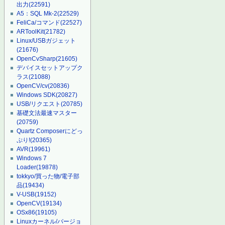
出力
(22591)
A5：SQL Mk-2
(22529)
FeliCa/コマンド
(22527)
ARToolKit
(21782)
Linux/USBガジェット
(21676)
OpenCvSharp
(21605)
デバイスセットアップク
ラス
(21088)
OpenCV/cv
(20836)
Windows SDK
(20827)
USB/リクエスト
(20785)
基礎文法最速マスター
(20759)
Quartz Composerにどっ
ぷり!
(20365)
AVR
(19961)
Windows 7
Loader
(19878)
tokkyo/買った物/電子部
品
(19434)
V-USB
(19152)
OpenCV
(19134)
OSx86
(19105)
Linuxカーネル/バージョ