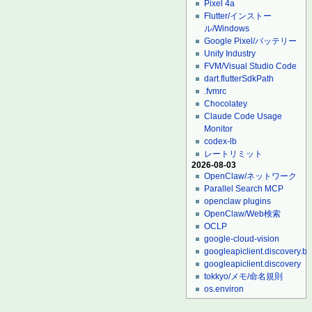
Pixel 4a
Flutter/インストー
ル/Windows
Google Pixel/バッテリー
Unity Industry
FVM/Visual Studio Code
dart.flutterSdkPath
.fvmrc
Chocolatey
Claude Code Usage
Monitor
codex-lb
レートリミット
2026-08-03
OpenClaw/ネットワーク
Parallel Search MCP
openclaw plugins
OpenClaw/Web検索
OCLP
google-cloud-vision
googleapiclient.discovery.bu
googleapiclient.discovery
tokkyo/メモ/命名規則
os.environ