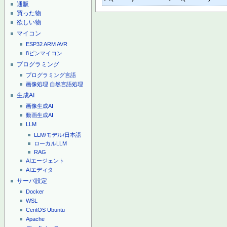
通販
買った物
欲しい物
マイコン
ESP32
ARM
AVR
8ピンマイコン
プログラミング
プログラミング言語
画像処理
自然言語処理
生成AI
画像生成AI
動画生成AI
LLM
LLM/モデル/日本語
ローカルLLM
RAG
AIエージェント
AIエディタ
サーバ設定
Docker
WSL
CentOS
Ubuntu
Apache