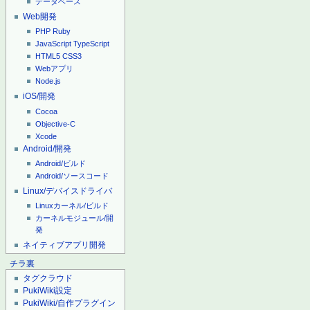
データベース
Web開発
PHP
Ruby
JavaScript
TypeScript
HTML5
CSS3
Webアプリ
Node.js
iOS/開発
Cocoa
Objective-C
Xcode
Android/開発
Android/ビルド
Android/ソースコード
Linux/デバイスドライバ
Linuxカーネル/ビルド
カーネルモジュール/開
発
ネイティブアプリ開発
チラ裏
タグクラウド
PukiWiki設定
PukiWiki/自作プラグイン