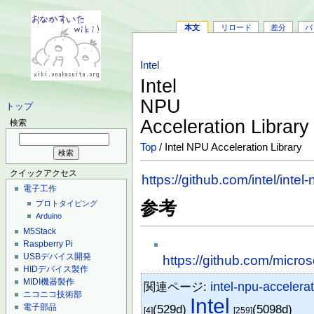
本文
リロード
差分
バ
Intel
Intel
NPU
トップ
Acceleration Librar
検索
Top
/ Intel NPU Acceleration Library
クイックアクセス
https://github.com/intel/intel
電子工作
参考
プロトタイピング
Arduino
M5Stack
Raspberry Pi
USBデバイス開発
https://github.com/micro
HIDデバイス製作
MIDI機器製作
関連ページ:
intel-npu-accelerat
ニコニコ技術部
Intel
電子部品
(529d)
(5098d)
[4]
[259]