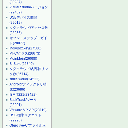
(30287)
Visual Studio/バージョン
(29439)
USBデバイス開発
(29012)
タグクラウド/アクセス数
(28256)
セブン・ステップ・ガイ
ド
(28077)
IndivBox.key
(27580)
MFC/クラス
(26673)
MoinMoin
(26088)
BitBake
(25840)
タグクラウド/内部被リン
ク数
(25714)
smile.world
(24522)
Android/ディレクトリ構
成
(23686)
IBM T221
(23422)
BackTrack/ツール
(23201)
VMware VIX API
(23119)
USB/標準リクエスト
(22926)
Objective-C/ファイル入