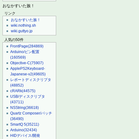
おなかすいた族！
リンク
おなかすいた族！
wiki.nothing.sh
wiki.guttyo.jp
人気の50件
FrontPage
(284869)
Arduino/ピン配置
(160569)
Objective-C
(75907)
ApplePS2Keyboard-
Japanese-v2
(49605)
レポートディスクリプタ
(48852)
cRARk
(44575)
USB/ディスクリプタ
(43711)
NSString
(36618)
Quartz Composer/パッチ
(36490)
SmartQ 5
(35211)
Arduino
(32434)
HIDデバイス/開発