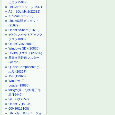
出力
(22594)
FeliCa/コマンド
(22547)
A5：SQL Mk-2
(22532)
ARToolKit
(21786)
Linux/USBガジェット
(21679)
OpenCvSharp
(21610)
デバイスセットアップク
ラス
(21093)
OpenCV/cv
(20838)
Windows SDK
(20835)
USB/リクエスト
(20796)
基礎文法最速マスター
(20764)
Quartz Composerにどっ
ぷり!
(20367)
AVR
(19966)
Windows 7
Loader
(19885)
tokkyo/買った物/電子部
品
(19442)
V-USB
(19157)
OpenCV
(19136)
OSx86
(19108)
Linuxカーネル/バージョ