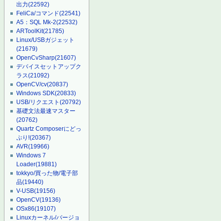
出力
(22592)
FeliCa/コマンド
(22541)
A5：SQL Mk-2
(22532)
ARToolKit
(21785)
Linux/USBガジェット
(21679)
OpenCvSharp
(21607)
デバイスセットアップク
ラス
(21092)
OpenCV/cv
(20837)
Windows SDK
(20833)
USB/リクエスト
(20792)
基礎文法最速マスター
(20762)
Quartz Composerにどっ
ぷり!
(20367)
AVR
(19966)
Windows 7
Loader
(19881)
tokkyo/買った物/電子部
品
(19440)
V-USB
(19156)
OpenCV
(19136)
OSx86
(19107)
Linuxカーネル/バージョ