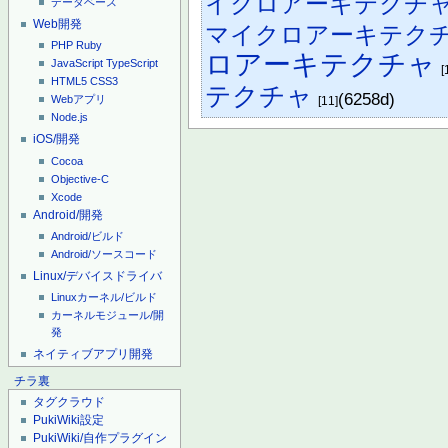
イクロアーキテクチ
データベース
Web開発
マイクロアーキテク
PHP
Ruby
ロアーキテクチャ
JavaScript
TypeScript
[
HTML5
CSS3
テクチャ
(6258d)
Webアプリ
[11]
Node.js
iOS/開発
Cocoa
Objective-C
Xcode
Android/開発
Android/ビルド
Android/ソースコード
Linux/デバイスドライバ
Linuxカーネル/ビルド
カーネルモジュール/開
発
ネイティブアプリ開発
チラ裏
タグクラウド
PukiWiki設定
PukiWiki/自作プラグイン