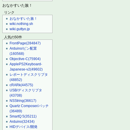
おなかすいた族！
リンク
おなかすいた族！
wiki.nothing.sh
wiki.guttyo.jp
人気の50件
FrontPage
(284847)
Arduino/ピン配置
(160568)
Objective-C
(75904)
ApplePS2Keyboard-
Japanese-v2
(49602)
レポートディスクリプタ
(48852)
cRARk
(44575)
USB/ディスクリプタ
(43708)
NSString
(36617)
Quartz Composer/パッチ
(36489)
SmartQ 5
(35211)
Arduino
(32434)
HIDデバイス/開発