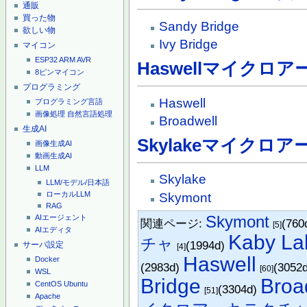
通販
買った物
Sandy Bridge
欲しい物
Ivy Bridge
マイコン
ESP32
ARM
AVR
Haswellマイクロ
8ピンマイコン
プログラミング
Haswell
プログラミング言語
画像処理
自然言語処理
Broadwell
生成AI
Skylakeマイクロ
画像生成AI
動画生成AI
LLM
Skylake
LLM/モデル/日本語
ローカルLLM
Skymont
RAG
Skymont
AIエージェント
関連ページ:
(760
[5]
AIエディタ
Kaby La
チャ
(1994d)
サーバ設定
[4]
Haswell
Docker
(2983d)
(3052
[60]
WSL
Bridge
Broa
CentOS
Ubuntu
(3304d)
[51]
Apache