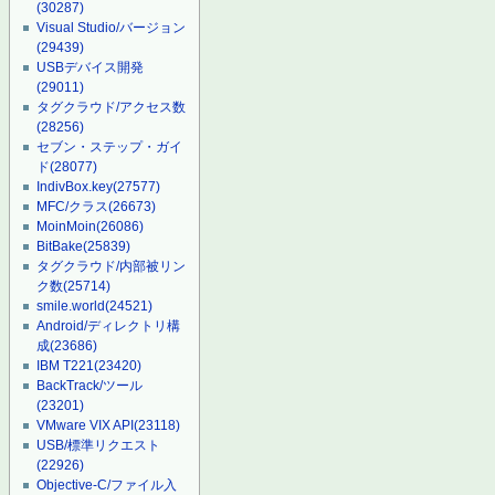
(30287)
Visual Studio/バージョン
(29439)
USBデバイス開発
(29011)
タグクラウド/アクセス数
(28256)
セブン・ステップ・ガイ
ド
(28077)
IndivBox.key
(27577)
MFC/クラス
(26673)
MoinMoin
(26086)
BitBake
(25839)
タグクラウド/内部被リン
ク数
(25714)
smile.world
(24521)
Android/ディレクトリ構
成
(23686)
IBM T221
(23420)
BackTrack/ツール
(23201)
VMware VIX API
(23118)
USB/標準リクエスト
(22926)
Objective-C/ファイル入