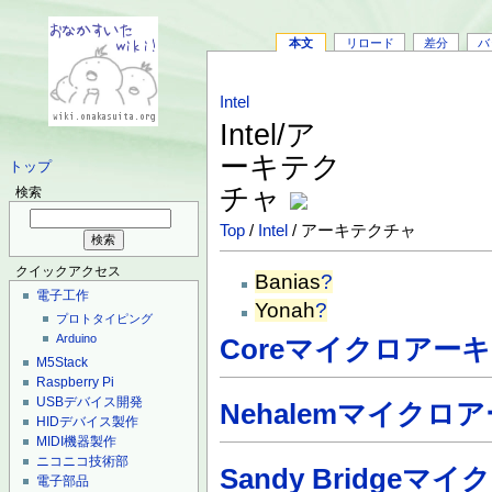
本文
リロード
差分
バ
Intel
Intel/ア
ーキテク
トップ
チャ
検索
Top
/
Intel
/ アーキテクチャ
クイックアクセス
Banias
?
電子工作
Yonah
?
プロトタイピング
Arduino
Coreマイクロアー
M5Stack
Raspberry Pi
USBデバイス開発
Nehalemマイクロ
HIDデバイス製作
MIDI機器製作
ニコニコ技術部
Sandy Bridge
電子部品