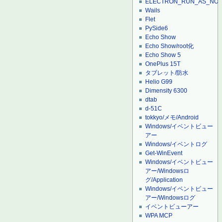
ELECTRON_RUN_AS_NO
Wails
Flet
PySide6
Echo Show
Echo Show/root化
Echo Show 5
OnePlus 15T
タブレット/防水
Helio G99
Dimensity 6300
dtab
d-51C
tokkyo/メモ/Android
Windows/イベントビュー
アー
Windows/イベントログ
Get-WinEvent
Windows/イベントビュー
アー/Windowsロ
グ/Application
Windows/イベントビュー
アー/Windowsログ
イベントビューアー
WPA MCP