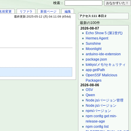
検索：
名前変更
リファラ
新規ページ
編集
アクセス:111 本日:2
最終更新:2025-05-12 (月) 04:11:09 (454d)
最新の100件
2026-08-07
Echo Show 5 (第1世代)
Hermes Agent
Sunshine
Moonlight
arduino-ide-extension
package.json
tokkyo/メモ/セキュリティ
app.getPath
OpenSSF Malicious
Packages
2026-08-06
OSV
Qwen
Node.js/バージョン管理
Node.js/バージョン
npm/バージョン
npm config get min-
release-age
npm config list