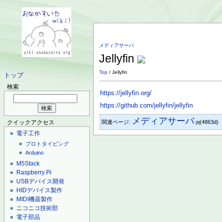
メディアサーバ
Jellyfin
Top
/ Jellyfin
トップ
検索
https://jellyfin.org/
https://github.com/jellyfin/jellyfin
メディアサーバ
関連ページ:
(4863d)
クイックアクセス
[8]
電子工作
プロトタイピング
Arduino
M5Stack
Raspberry Pi
USBデバイス開発
HIDデバイス製作
MIDI機器製作
ニコニコ技術部
電子部品