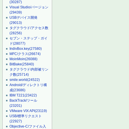
(30287)
Visual Studio/バージョン
(29439)
USBデバイス開発
(29013)
タグクラウド/アクセス数
(28256)
セブン・ステップ・ガイ
ド
(28077)
IndivBox.key
(27580)
MFC/クラス
(26674)
MoinMoin
(26088)
BitBake
(25840)
タグクラウド/内部被リン
ク数
(25714)
smile.world
(24522)
Android/ディレクトリ構
成
(23686)
IBM T221
(23422)
BackTrack/ツール
(23201)
VMware VIX API
(23119)
USB/標準リクエスト
(22927)
Objective-C/ファイル入