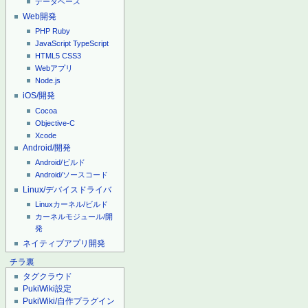
データベース
Web開発
PHP
Ruby
JavaScript
TypeScript
HTML5
CSS3
Webアプリ
Node.js
iOS/開発
Cocoa
Objective-C
Xcode
Android/開発
Android/ビルド
Android/ソースコード
Linux/デバイスドライバ
Linuxカーネル/ビルド
カーネルモジュール/開
発
ネイティブアプリ開発
チラ裏
タグクラウド
PukiWiki設定
PukiWiki/自作プラグイン