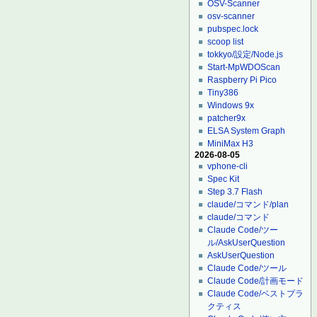
OSV-Scanner
osv-scanner
pubspec.lock
scoop list
tokkyo/設定/Node.js
Start-MpWDOScan
Raspberry Pi Pico
Tiny386
Windows 9x
patcher9x
ELSA System Graph
MiniMax H3
2026-08-05
vphone-cli
Spec Kit
Step 3.7 Flash
claude/コマンド/plan
claude/コマンド
Claude Code/ツー
ル/AskUserQuestion
AskUserQuestion
Claude Code/ツール
Claude Code/計画モード
Claude Code/ベストプラ
クティス