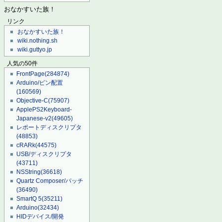
おなかすいた族！
リンク
おなかすいた族！
wiki.nothing.sh
wiki.guttyo.jp
人気の50件
FrontPage
(284874)
Arduino/ピン配置
(160569)
Objective-C
(75907)
ApplePS2Keyboard-
Japanese-v2
(49605)
レポートディスクリプタ
(48853)
cRARk
(44575)
USB/ディスクリプタ
(43711)
NSString
(36618)
Quartz Composer/パッチ
(36490)
SmartQ 5
(35211)
Arduino
(32434)
HIDデバイス/開発