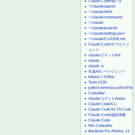
Claude Code/使い方
~/.claude/agents
~/.claude/skills
~/.claude/commands
~/.claude
~/.claude/projects
~/.claude/settings.json
~/.claude/CLAUDE.md
Claude Code/サブエージ
ェント
claude/コマンド/init
claude
claude -p
生成AI/レートリミット
tokkyo/メモ/Mac
Tesla V100
python.terminal.useEnvFile
CodexBar
claude/コマンド/status
Claude Code/CLI
Claude Code for VS Code
Claude Code/認証情報
Claude Code
Win-CodexBar
MacBook Pro (Retina, 13-