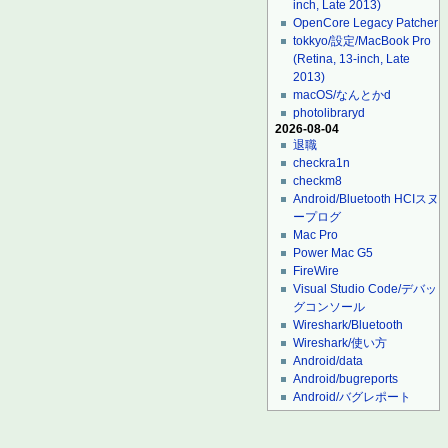
inch, Late 2013)
OpenCore Legacy Patcher
tokkyo/設定/MacBook Pro
(Retina, 13-inch, Late
2013)
macOS/なんとかd
photolibraryd
2026-08-04
退職
checkra1n
checkm8
Android/Bluetooth HCIスヌ
ープログ
Mac Pro
Power Mac G5
FireWire
Visual Studio Code/デバッ
グコンソール
Wireshark/Bluetooth
Wireshark/使い方
Android/data
Android/bugreports
Android/バグレポート