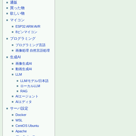
通販
買った物
欲しい物
マイコン
ESP32
ARM
AVR
8ピンマイコン
プログラミング
プログラミング言語
画像処理
自然言語処理
生成AI
画像生成AI
動画生成AI
LLM
LLM/モデル/日本語
ローカルLLM
RAG
AIエージェント
AIエディタ
サーバ設定
Docker
WSL
CentOS
Ubuntu
Apache