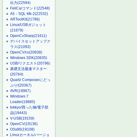
出力
(22594)
FeliCa/コマンド
(22548)
A5：SQL Mk-2
(22532)
ARToolKit
(21786)
Linux/USBガジェット
(21679)
OpenCvSharp
(21611)
デバイスセットアップク
ラス
(21093)
OpenCV/cv
(20838)
Windows SDK
(20835)
USB/リクエスト
(20796)
基礎文法最速マスター
(20764)
Quartz Composerにどっ
ぷり!
(20367)
AVR
(19967)
Windows 7
Loader
(19885)
tokkyo/買った物/電子部
品
(19443)
V-USB
(19159)
OpenCV
(19136)
OSx86
(19108)
Linuxカーネル/バージョ