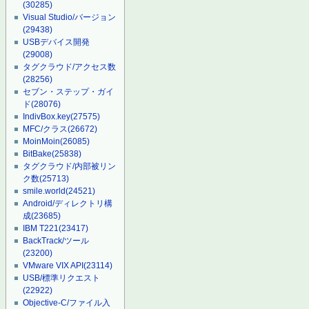
(30285)
Visual Studio/バージョン
(29438)
USBデバイス開発
(29008)
タグクラウド/アクセス数
(28256)
セブン・ステップ・ガイ
ド
(28076)
IndivBox.key
(27575)
MFC/クラス
(26672)
MoinMoin
(26085)
BitBake
(25838)
タグクラウド/内部被リン
ク数
(25713)
smile.world
(24521)
Android/ディレクトリ構
成
(23685)
IBM T221
(23417)
BackTrack/ツール
(23200)
VMware VIX API
(23114)
USB/標準リクエスト
(22922)
Objective-C/ファイル入