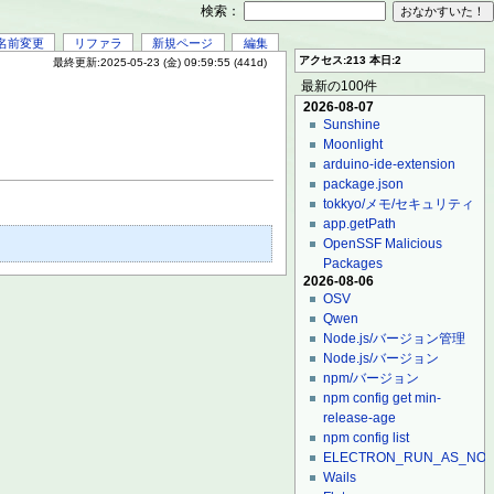
検索：
名前変更
リファラ
新規ページ
編集
アクセス:213 本日:2
最終更新:2025-05-23 (金) 09:59:55 (441d)
最新の100件
2026-08-07
Sunshine
Moonlight
arduino-ide-extension
package.json
tokkyo/メモ/セキュリティ
app.getPath
OpenSSF Malicious
Packages
2026-08-06
OSV
Qwen
Node.js/バージョン管理
Node.js/バージョン
npm/バージョン
npm config get min-
release-age
npm config list
ELECTRON_RUN_AS_NO
Wails