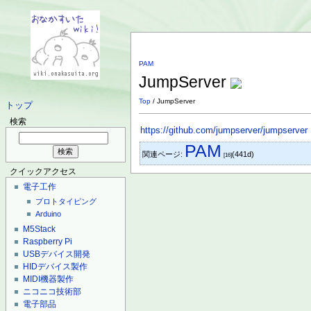
PAM
JumpServer
Top
/ JumpServer
トップ
検索
https://github.com/jumpserver/jumpserver
PAM
関連ページ:
(441d)
[16]
クイックアクセス
電子工作
プロトタイピング
Arduino
M5Stack
Raspberry Pi
USBデバイス開発
HIDデバイス製作
MIDI機器製作
ニコニコ技術部
電子部品