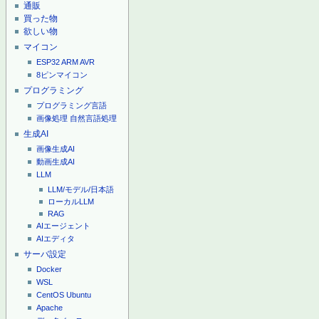
通販
買った物
欲しい物
マイコン
ESP32
ARM
AVR
8ピンマイコン
プログラミング
プログラミング言語
画像処理
自然言語処理
生成AI
画像生成AI
動画生成AI
LLM
LLM/モデル/日本語
ローカルLLM
RAG
AIエージェント
AIエディタ
サーバ設定
Docker
WSL
CentOS
Ubuntu
Apache