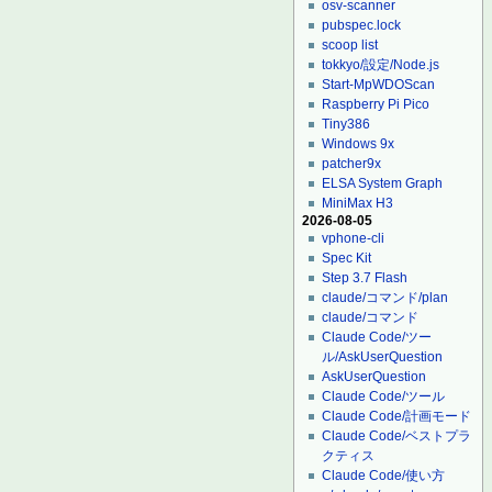
osv-scanner
pubspec.lock
scoop list
tokkyo/設定/Node.js
Start-MpWDOScan
Raspberry Pi Pico
Tiny386
Windows 9x
patcher9x
ELSA System Graph
MiniMax H3
2026-08-05
vphone-cli
Spec Kit
Step 3.7 Flash
claude/コマンド/plan
claude/コマンド
Claude Code/ツー
ル/AskUserQuestion
AskUserQuestion
Claude Code/ツール
Claude Code/計画モード
Claude Code/ベストプラ
クティス
Claude Code/使い方