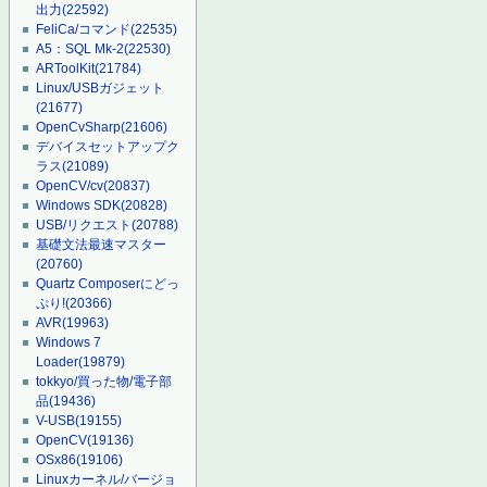
出力
(22592)
FeliCa/コマンド
(22535)
A5：SQL Mk-2
(22530)
ARToolKit
(21784)
Linux/USBガジェット
(21677)
OpenCvSharp
(21606)
デバイスセットアップク
ラス
(21089)
OpenCV/cv
(20837)
Windows SDK
(20828)
USB/リクエスト
(20788)
基礎文法最速マスター
(20760)
Quartz Composerにどっ
ぷり!
(20366)
AVR
(19963)
Windows 7
Loader
(19879)
tokkyo/買った物/電子部
品
(19436)
V-USB
(19155)
OpenCV
(19136)
OSx86
(19106)
Linuxカーネル/バージョ