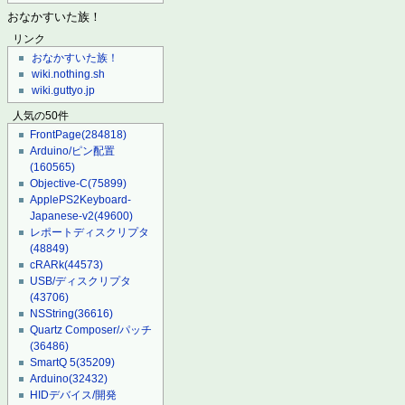
おなかすいた族！
リンク
おなかすいた族！
wiki.nothing.sh
wiki.guttyo.jp
人気の50件
FrontPage
(284818)
Arduino/ピン配置
(160565)
Objective-C
(75899)
ApplePS2Keyboard-
Japanese-v2
(49600)
レポートディスクリプタ
(48849)
cRARk
(44573)
USB/ディスクリプタ
(43706)
NSString
(36616)
Quartz Composer/パッチ
(36486)
SmartQ 5
(35209)
Arduino
(32432)
HIDデバイス/開発