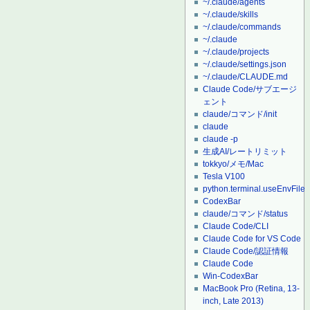
~/.claude/agents
~/.claude/skills
~/.claude/commands
~/.claude
~/.claude/projects
~/.claude/settings.json
~/.claude/CLAUDE.md
Claude Code/サブエージ
ェント
claude/コマンド/init
claude
claude -p
生成AI/レートリミット
tokkyo/メモ/Mac
Tesla V100
python.terminal.useEnvFile
CodexBar
claude/コマンド/status
Claude Code/CLI
Claude Code for VS Code
Claude Code/認証情報
Claude Code
Win-CodexBar
MacBook Pro (Retina, 13-
inch, Late 2013)