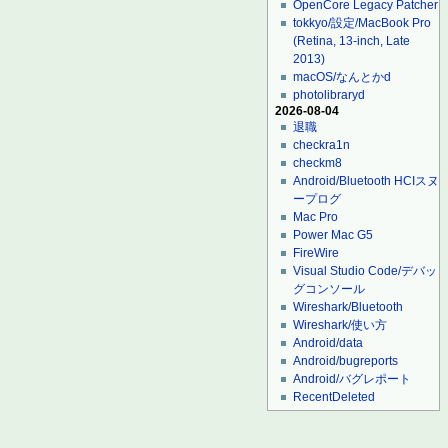
OpenCore Legacy Patcher
tokkyo/設定/MacBook Pro
(Retina, 13-inch, Late
2013)
macOS/なんとかd
photolibraryd
2026-08-04
退職
checkra1n
checkm8
Android/Bluetooth HCIスヌ
ープログ
Mac Pro
Power Mac G5
FireWire
Visual Studio Code/デバッ
グコンソール
Wireshark/Bluetooth
Wireshark/使い方
Android/data
Android/bugreports
Android/バグレポート
RecentDeleted