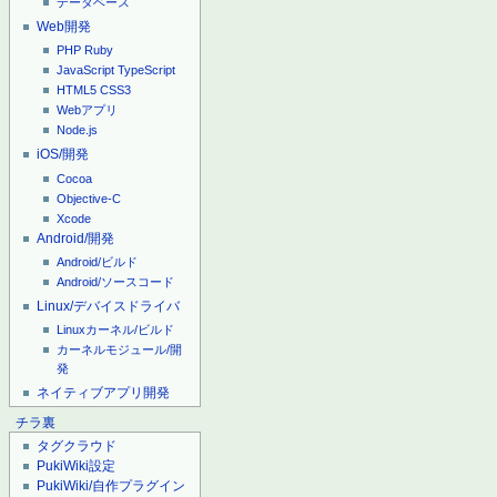
データベース
Web開発
PHP
Ruby
JavaScript
TypeScript
HTML5
CSS3
Webアプリ
Node.js
iOS/開発
Cocoa
Objective-C
Xcode
Android/開発
Android/ビルド
Android/ソースコード
Linux/デバイスドライバ
Linuxカーネル/ビルド
カーネルモジュール/開
発
ネイティブアプリ開発
チラ裏
タグクラウド
PukiWiki設定
PukiWiki/自作プラグイン