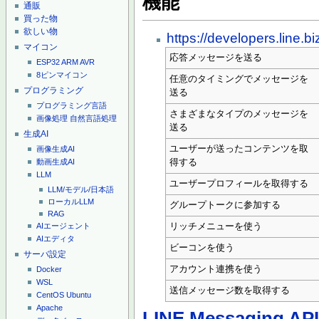
機能
通販
買った物
欲しい物
https://developers.line.b
マイコン
応答メッセージを送る
ESP32
ARM
AVR
8ピンマイコン
任意のタイミングでメッセージを
プログラミング
送る
プログラミング言語
さまざまなタイプのメッセージを
画像処理
自然言語処理
送る
生成AI
ユーザーが送ったコンテンツを取
画像生成AI
得する
動画生成AI
LLM
ユーザープロフィールを取得する
LLM/モデル/日本語
ローカルLLM
グループトークに参加する
RAG
リッチメニューを使う
AIエージェント
AIエディタ
ビーコンを使う
サーバ設定
アカウント連携を使う
Docker
WSL
送信メッセージ数を取得する
CentOS
Ubuntu
Apache
LINE Messaging AP