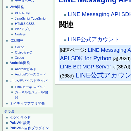
データベース
Web開発
LINE Messaging API SDK
PHP
Ruby
JavaScript
TypeScript
関連
HTML5
CSS3
Webアプリ
Node.js
LINE公式アカウント
iOS/開発
Cocoa
関連ページ:
LINE Messaging 
Objective-C
API SDK for Python
(292d
Xcode
[2]
Android/開発
LINE Bot MCP Server
(367d
[0]
Android/ビルド
LINE公式アカウ
Android/ソースコード
(368d)
Linux/デバイスドライバ
Linuxカーネル/ビルド
カーネルモジュール/開
発
ネイティブアプリ開発
チラ裏
タグクラウド
PukiWiki設定
PukiWiki/自作プラグイン