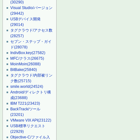
(30290)
Visual Studio/バージョン
(29442)
USBデバイス開発
(29014)
タグクラウド/アクセス数
(28257)
セブン・ステップ・ガイ
ド
(28078)
IndivBox.key
(27582)
MFC/クラス
(26675)
MoinMoin
(26088)
BitBake
(25840)
タグクラウド/内部被リン
ク数
(25715)
smile.world
(24524)
Android/ディレクトリ構
成
(23688)
IBM T221
(23423)
BackTrack/ツール
(23201)
VMware VIX API
(23122)
USB/標準リクエスト
(22929)
Objective-C/ファイル入