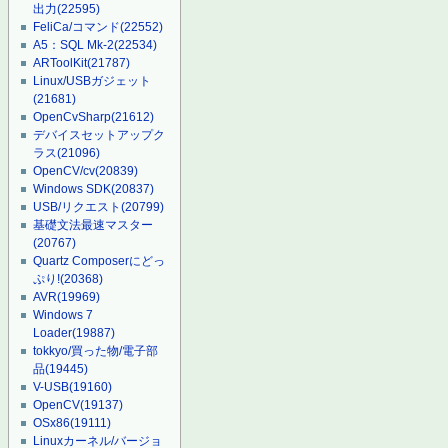
出力
(22595)
FeliCa/コマンド
(22552)
A5：SQL Mk-2
(22534)
ARToolKit
(21787)
Linux/USBガジェット
(21681)
OpenCvSharp
(21612)
デバイスセットアップク
ラス
(21096)
OpenCV/cv
(20839)
Windows SDK
(20837)
USB/リクエスト
(20799)
基礎文法最速マスター
(20767)
Quartz Composerにどっ
ぷり!
(20368)
AVR
(19969)
Windows 7
Loader
(19887)
tokkyo/買った物/電子部
品
(19445)
V-USB
(19160)
OpenCV
(19137)
OSx86
(19111)
Linuxカーネル/バージョ