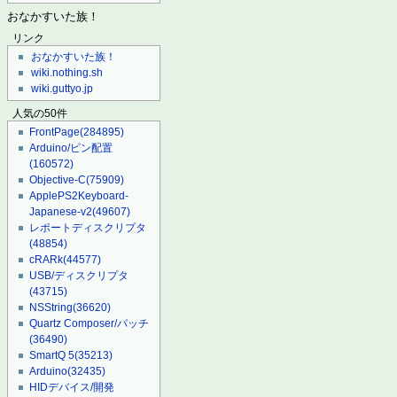
おなかすいた族！
リンク
おなかすいた族！
wiki.nothing.sh
wiki.guttyo.jp
人気の50件
FrontPage
(284895)
Arduino/ピン配置
(160572)
Objective-C
(75909)
ApplePS2Keyboard-
Japanese-v2
(49607)
レポートディスクリプタ
(48854)
cRARk
(44577)
USB/ディスクリプタ
(43715)
NSString
(36620)
Quartz Composer/パッチ
(36490)
SmartQ 5
(35213)
Arduino
(32435)
HIDデバイス/開発