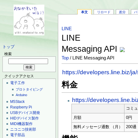
本文
リロード
差分
バ
LINE
LINE
Messaging API
トップ
検索
Top
/ LINE Messaging API
https://developers.line.biz/j
クイックアクセス
料金
電子工作
プロトタイピング
Arduino
https://developers.line.b
M5Stack
Raspberry Pi
コミ
USBデバイス開発
月額
0円
HIDデバイス製作
MIDI機器製作
無料メッセージ通数 （月）
200通
ニコニコ技術部
電子部品