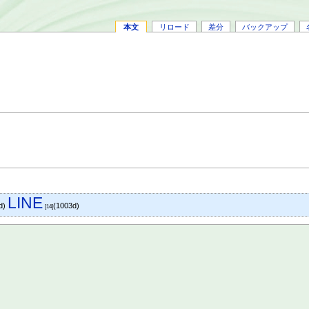
本文
リロード
差分
バックアップ
LINE
d)
(1003d)
[14]