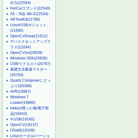
出力
(22594)
FeliCa/コマンド
(22549)
A5：SQL Mk-2
(22534)
ARToolKit
(21786)
Linux/USBガジェット
(21680)
OpenCvSharp
(21612)
デバイスセットアップク
ラス
(21094)
OpenCV/cv
(20839)
Windows SDK
(20836)
USB/リクエスト
(20797)
基礎文法最速マスター
(20764)
Quartz Composerにどっ
ぷり!
(20368)
AVR
(19967)
Windows 7
Loader
(19886)
tokkyo/買った物/電子部
品
(19443)
V-USB
(19160)
OpenCV
(19137)
OSx86
(19108)
Linuxカーネル/バージョ