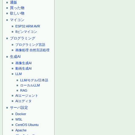
通販
買った物
欲しい物
マイコン
ESP32
ARM
AVR
8ピンマイコン
プログラミング
プログラミング言語
画像処理
自然言語処理
生成AI
画像生成AI
動画生成AI
LLM
LLM/モデル/日本語
ローカルLLM
RAG
AIエージェント
AIエディタ
サーバ設定
Docker
WSL
CentOS
Ubuntu
Apache