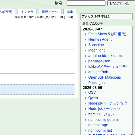
検索：
名前変更
リファラ
新規ページ
編集
アクセス:105 本日:1
最終更新:2025-08-08 (金) 12:00:10 (366d)
最新の100件
2026-08-07
Echo Show 5 (第1世代)
Hermes Agent
Sunshine
Moonlight
arduino-ide-extension
package.json
tokkyo/メモ/セキュリティ
app.getPath
OpenSSF Malicious
Packages
2026-08-06
OSV
Qwen
Node.js/バージョン管理
Node.js/バージョン
npm/バージョン
npm config get min-
release-age
npm config list