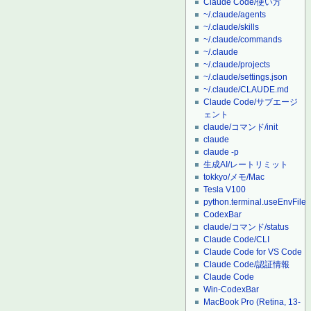
Claude Code/使い方
~/.claude/agents
~/.claude/skills
~/.claude/commands
~/.claude
~/.claude/projects
~/.claude/settings.json
~/.claude/CLAUDE.md
Claude Code/サブエージ
ェント
claude/コマンド/init
claude
claude -p
生成AI/レートリミット
tokkyo/メモ/Mac
Tesla V100
python.terminal.useEnvFile
CodexBar
claude/コマンド/status
Claude Code/CLI
Claude Code for VS Code
Claude Code/認証情報
Claude Code
Win-CodexBar
MacBook Pro (Retina, 13-