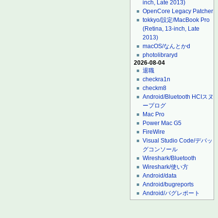
inch, Late 2013)
OpenCore Legacy Patcher
tokkyo/設定/MacBook Pro
(Retina, 13-inch, Late
2013)
macOS/なんとかd
photolibraryd
2026-08-04
退職
checkra1n
checkm8
Android/Bluetooth HCIスヌ
ープログ
Mac Pro
Power Mac G5
FireWire
Visual Studio Code/デバッ
グコンソール
Wireshark/Bluetooth
Wireshark/使い方
Android/data
Android/bugreports
Android/バグレポート