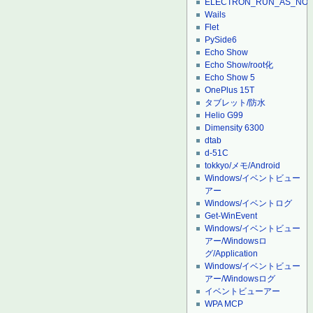
ELECTRON_RUN_AS_NO
Wails
Flet
PySide6
Echo Show
Echo Show/root化
Echo Show 5
OnePlus 15T
タブレット/防水
Helio G99
Dimensity 6300
dtab
d-51C
tokkyo/メモ/Android
Windows/イベントビュー
アー
Windows/イベントログ
Get-WinEvent
Windows/イベントビュー
アー/Windowsロ
グ/Application
Windows/イベントビュー
アー/Windowsログ
イベントビューアー
WPA MCP