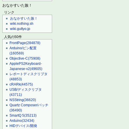
おなかすいた族！
リンク
おなかすいた族！
wiki.nothing.sh
wiki.guttyo.jp
人気の50件
FrontPage
(284878)
Arduino/ピン配置
(160569)
Objective-C
(75908)
ApplePS2Keyboard-
Japanese-v2
(49605)
レポートディスクリプタ
(48853)
cRARk
(44575)
USB/ディスクリプタ
(43711)
NSString
(36620)
Quartz Composer/パッチ
(36490)
SmartQ 5
(35213)
Arduino
(32434)
HIDデバイス/開発