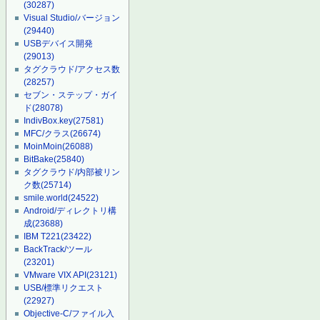
(30287)
Visual Studio/バージョン
(29440)
USBデバイス開発
(29013)
タグクラウド/アクセス数
(28257)
セブン・ステップ・ガイ
ド
(28078)
IndivBox.key
(27581)
MFC/クラス
(26674)
MoinMoin
(26088)
BitBake
(25840)
タグクラウド/内部被リン
ク数
(25714)
smile.world
(24522)
Android/ディレクトリ構
成
(23688)
IBM T221
(23422)
BackTrack/ツール
(23201)
VMware VIX API
(23121)
USB/標準リクエスト
(22927)
Objective-C/ファイル入