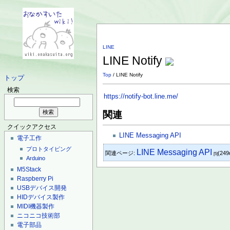
LINE
LINE Notify
Top
/ LINE Notify
トップ
検索
https://notify-bot.line.me/
関連
クイックアクセス
LINE Messaging API
電子工作
プロトタイピング
LINE Messaging API
関連ページ:
(249
[5]
Arduino
M5Stack
Raspberry Pi
USBデバイス開発
HIDデバイス製作
MIDI機器製作
ニコニコ技術部
電子部品