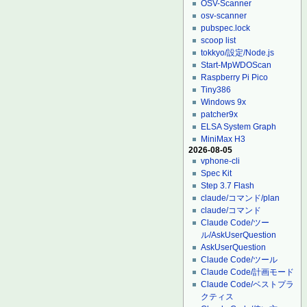
OSV-Scanner
osv-scanner
pubspec.lock
scoop list
tokkyo/設定/Node.js
Start-MpWDOScan
Raspberry Pi Pico
Tiny386
Windows 9x
patcher9x
ELSA System Graph
MiniMax H3
2026-08-05
vphone-cli
Spec Kit
Step 3.7 Flash
claude/コマンド/plan
claude/コマンド
Claude Code/ツー
ル/AskUserQuestion
AskUserQuestion
Claude Code/ツール
Claude Code/計画モード
Claude Code/ベストプラ
クティス