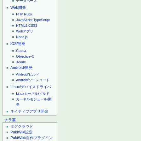
データベース
Web開発
PHP
Ruby
JavaScript
TypeScript
HTML5
CSS3
Webアプリ
Node.js
iOS/開発
Cocoa
Objective-C
Xcode
Android/開発
Android/ビルド
Android/ソースコード
Linux/デバイスドライバ
Linuxカーネル/ビルド
カーネルモジュール/開
発
ネイティブアプリ開発
チラ裏
タグクラウド
PukiWiki設定
PukiWiki/自作プラグイン