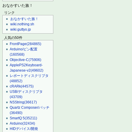
おなかすいた族！
リンク
おなかすいた族！
wiki.nothing.sh
wiki.guttyo.jp
人気の50件
FrontPage
(284865)
Arduino/ピン配置
(160568)
Objective-C
(75906)
ApplePS2Keyboard-
Japanese-v2
(49602)
レポートディスクリプタ
(48852)
cRARk
(44575)
USB/ディスクリプタ
(43709)
NSString
(36617)
Quartz Composer/パッチ
(36490)
SmartQ 5
(35211)
Arduino
(32434)
HIDデバイス/開発