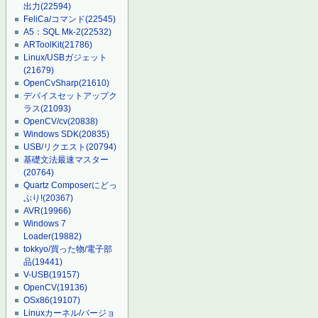
出力
(22594)
FeliCa/コマンド
(22545)
A5：SQL Mk-2
(22532)
ARToolKit
(21786)
Linux/USBガジェット
(21679)
OpenCvSharp
(21610)
デバイスセットアップク
ラス
(21093)
OpenCV/cv
(20838)
Windows SDK
(20835)
USB/リクエスト
(20794)
基礎文法最速マスター
(20764)
Quartz Composerにどっ
ぷり!
(20367)
AVR
(19966)
Windows 7
Loader
(19882)
tokkyo/買った物/電子部
品
(19441)
V-USB
(19157)
OpenCV
(19136)
OSx86
(19107)
Linuxカーネル/バージョ