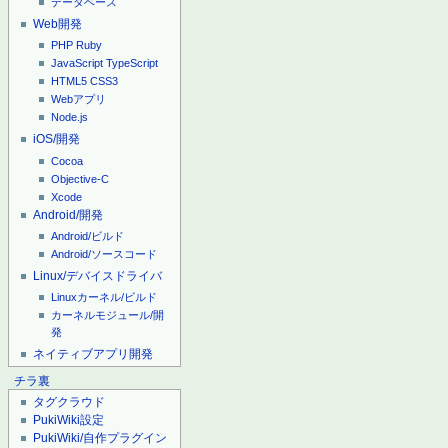
データベース
Web開発
PHP
Ruby
JavaScript
TypeScript
HTML5
CSS3
Webアプリ
Node.js
iOS/開発
Cocoa
Objective-C
Xcode
Android/開発
Android/ビルド
Android/ソースコード
Linux/デバイスドライバ
Linuxカーネル/ビルド
カーネルモジュール/開
発
ネイティブアプリ開発
チラ裏
タグクラウド
PukiWiki設定
PukiWiki/自作プラグイン