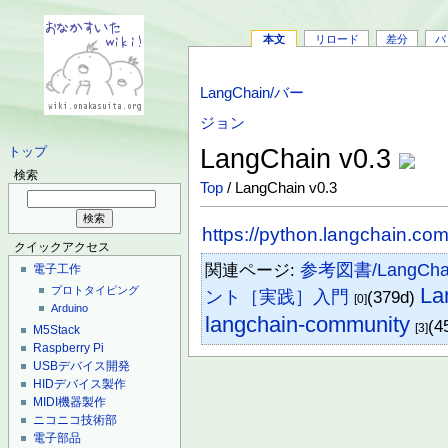
本文
リロード
差分
バ
LangChain/バー
ジョン
LangChain v0.3
トップ
検索
Top
/ LangChain v0.3
https://python.langchain.co
クイックアクセス
関連ページ:
参考図書/LangCh
電子工作
L
プロトタイピング
ント［実践］入門
(379d)
[0]
Arduino
langchain-community
(4
[3]
M5Stack
Raspberry Pi
USBデバイス開発
HIDデバイス製作
MIDI機器製作
ニコニコ技術部
電子部品