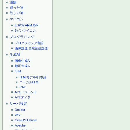
通販
買った物
欲しい物
マイコン
ESP32
ARM
AVR
8ピンマイコン
プログラミング
プログラミング言語
画像処理
自然言語処理
生成AI
画像生成AI
動画生成AI
LLM
LLM/モデル/日本語
ローカルLLM
RAG
AIエージェント
AIエディタ
サーバ設定
Docker
WSL
CentOS
Ubuntu
Apache