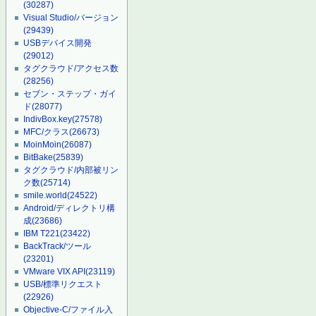
(30287)
Visual Studio/バージョン
(29439)
USBデバイス開発
(29012)
タグクラウド/アクセス数
(28256)
セブン・ステップ・ガイ
ド
(28077)
IndivBox.key
(27578)
MFC/クラス
(26673)
MoinMoin
(26087)
BitBake
(25839)
タグクラウド/内部被リン
ク数
(25714)
smile.world
(24522)
Android/ディレクトリ構
成
(23686)
IBM T221
(23422)
BackTrack/ツール
(23201)
VMware VIX API
(23119)
USB/標準リクエスト
(22926)
Objective-C/ファイル入