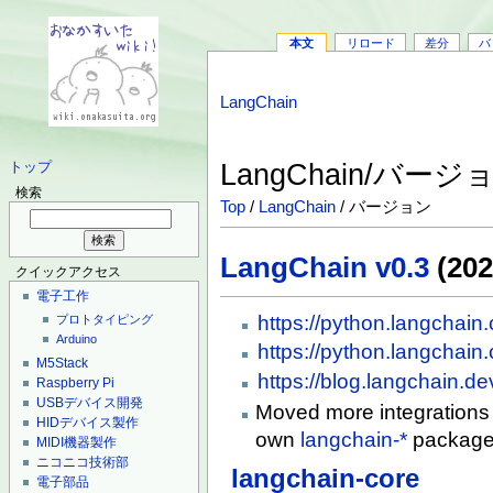
本文
リロード
差分
バ
LangChain
LangChain/バージ
トップ
検索
Top
/
LangChain
/ バージョン
LangChain v0.3
(202
クイックアクセス
電子工作
https://python.langchain
プロトタイピング
Arduino
https://python.langchain
M5Stack
https://blog.langchain.d
Raspberry Pi
USBデバイス開発
Moved more integrations
HIDデバイス製作
own
langchain-*
package
MIDI機器製作
ニコニコ技術部
langchain-core
電子部品