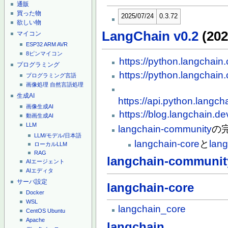
通販
買った物
2025/07/24
0.3.72
欲しい物
LangChain v0.2
(202
マイコン
ESP32
ARM
AVR
8ピンマイコン
https://python.langchain
プログラミング
https://python.langchain
プログラミング言語
画像処理
自然言語処理
生成AI
https://api.python.langc
画像生成AI
https://blog.langchain.de
動画生成AI
LLM
langchain-community
の
LLM/モデル/日本語
langchain-core
と
lan
ローカルLLM
RAG
langchain-communit
AIエージェント
AIエディタ
サーバ設定
langchain-core
Docker
WSL
langchain_core
CentOS
Ubuntu
Apache
langchain