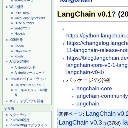
データベース
Web開発
LangChain v0.1
?
(20
PHP
Ruby
JavaScript
TypeScript
HTML5
CSS3
Webアプリ
Node.js
https://python.langchain.
iOS/開発
https://changelog.lang
Cocoa
11-langchain-release-no
Objective-C
Xcode
https://blog.langchain.d
Android/開発
langchain-core-v0-1-lan
Android/ビルド
langchain-v0-1/
Android/ソースコード
Linux/デバイスドライバ
パッケージの分割
Linuxカーネル/ビルド
langchain-core
カーネルモジュール/開
langchain-communit
発
ネイティブアプリ開発
langchain
チラ裏
LangChain v0.
関連ページ:
タグクラウド
l
PukiWiki設定
LangChain v0.3
(378d)
[3]
PukiWiki/自作プラグイン