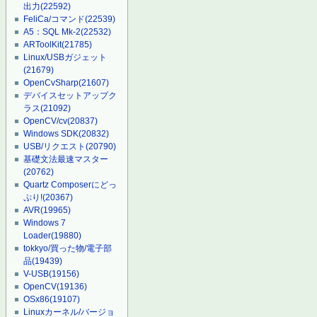
出力
(22592)
FeliCa/コマンド
(22539)
A5：SQL Mk-2
(22532)
ARToolKit
(21785)
Linux/USBガジェット
(21679)
OpenCvSharp
(21607)
デバイスセットアップク
ラス
(21092)
OpenCV/cv
(20837)
Windows SDK
(20832)
USB/リクエスト
(20790)
基礎文法最速マスター
(20762)
Quartz Composerにどっ
ぷり!
(20367)
AVR
(19965)
Windows 7
Loader
(19880)
tokkyo/買った物/電子部
品
(19439)
V-USB
(19156)
OpenCV
(19136)
OSx86
(19107)
Linuxカーネル/バージョ