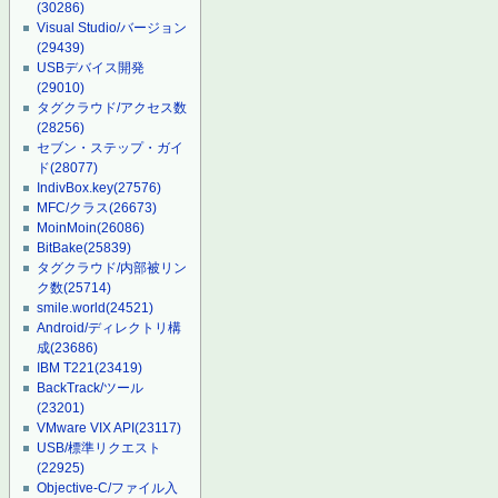
(30286)
Visual Studio/バージョン
(29439)
USBデバイス開発
(29010)
タグクラウド/アクセス数
(28256)
セブン・ステップ・ガイ
ド
(28077)
IndivBox.key
(27576)
MFC/クラス
(26673)
MoinMoin
(26086)
BitBake
(25839)
タグクラウド/内部被リン
ク数
(25714)
smile.world
(24521)
Android/ディレクトリ構
成
(23686)
IBM T221
(23419)
BackTrack/ツール
(23201)
VMware VIX API
(23117)
USB/標準リクエスト
(22925)
Objective-C/ファイル入