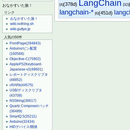
LangChain
(378d)
[4]
[32]
おなかすいた族！
langchain-*
langc
(451d)
リンク
[6]
おなかすいた族！
wiki.nothing.sh
wiki.guttyo.jp
人気の50件
FrontPage
(284843)
Arduino/ピン配置
(160568)
Objective-C
(75902)
ApplePS2Keyboard-
Japanese-v2
(49601)
レポートディスクリプタ
(48852)
cRARk
(44575)
USB/ディスクリプタ
(43708)
NSString
(36617)
Quartz Composer/パッチ
(36489)
SmartQ 5
(35211)
Arduino
(32434)
HIDデバイス/開発