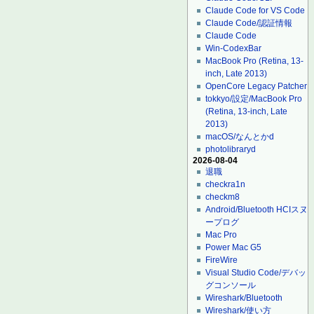
Claude Code for VS Code
Claude Code/認証情報
Claude Code
Win-CodexBar
MacBook Pro (Retina, 13-
inch, Late 2013)
OpenCore Legacy Patcher
tokkyo/設定/MacBook Pro
(Retina, 13-inch, Late
2013)
macOS/なんとかd
photolibraryd
2026-08-04
退職
checkra1n
checkm8
Android/Bluetooth HCIスヌ
ープログ
Mac Pro
Power Mac G5
FireWire
Visual Studio Code/デバッ
グコンソール
Wireshark/Bluetooth
Wireshark/使い方