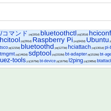
bluetoothctl
hciconf
eZ/コマンド
(181d)
(181d)
[16]
[42]
hcitool
Raspberry Pi
Ubuntu
(391d)
(642d)
[32]
[241]
[
bluetoothd
hciattach
tsco
pi-
(1215d)
(1273d)
(1301d)
[8]
[30]
[14]
sdptool
btmgmt
bt-adapter
bt-ag
(1462d)
(1518d)
(1518d)
[11]
[21]
[9]
luez-tools
l2ping
btattac
bt-device
(1679d)
(1679d)
(1985d)
[17]
[5]
[13]