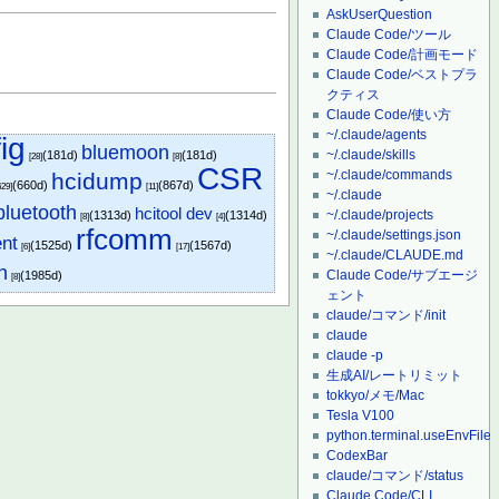
AskUserQuestion
Claude Code/ツール
Claude Code/計画モード
Claude Code/ベストプラ
クティス
Claude Code/使い方
~/.claude/agents
ig
bluemoon
~/.claude/skills
(181d)
(181d)
[28]
[8]
CSR
~/.claude/commands
hcidump
(660d)
(867d)
629]
[11]
~/.claude
bluetooth
hcitool dev
~/.claude/projects
(1313d)
(1314d)
[8]
[4]
rfcomm
~/.claude/settings.json
ent
(1525d)
(1567d)
[6]
[17]
~/.claude/CLAUDE.md
h
Claude Code/サブエージ
(1985d)
[8]
ェント
claude/コマンド/init
claude
claude -p
生成AI/レートリミット
tokkyo/メモ/Mac
Tesla V100
python.terminal.useEnvFile
CodexBar
claude/コマンド/status
Claude Code/CLI