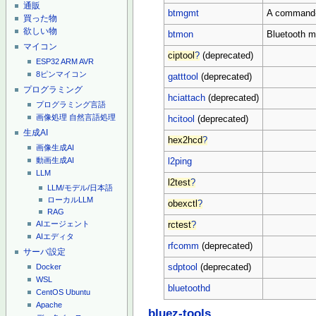
通販
btmgmt
A command-l
買った物
欲しい物
btmon
Bluetooth m
マイコン
ciptool
?
(deprecated)
ESP32
ARM
AVR
8ピンマイコン
gatttool
(deprecated)
プログラミング
hciattach
(deprecated)
プログラミング言語
画像処理
自然言語処理
hcitool
(deprecated)
生成AI
hex2hcd
?
画像生成AI
動画生成AI
l2ping
LLM
l2test
?
LLM/モデル/日本語
ローカルLLM
obexctl
?
RAG
AIエージェント
rctest
?
AIエディタ
rfcomm
(deprecated)
サーバ設定
sdptool
(deprecated)
Docker
WSL
bluetoothd
CentOS
Ubuntu
Apache
bluez-tools