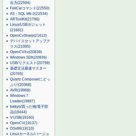
出力
(22594)
FeliCa/コマンド
(22550)
A5：SQL Mk-2
(22534)
ARToolKit
(21786)
Linux/USBガジェット
(21681)
OpenCvSharp
(21612)
デバイスセットアップク
ラス
(21095)
OpenCV/cv
(20839)
Windows SDK
(20836)
USB/リクエスト
(20799)
基礎文法最速マスター
(20765)
Quartz Composerにどっ
ぷり!
(20368)
AVR
(19968)
Windows 7
Loader
(19887)
tokkyo/買った物/電子部
品
(19444)
V-USB
(19160)
OpenCV
(19137)
OSx86
(19110)
Linuxカーネル/バージョ