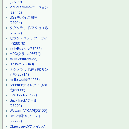
(30290)
Visual Studio/バージョン
(29441)
USBデバイス開発
(29014)
タグクラウド/アクセス数
(28257)
セブン・ステップ・ガイ
ド
(28078)
IndivBox.key
(27582)
MFC/クラス
(26674)
MoinMoin
(26088)
BitBake
(25840)
タグクラウド/内部被リン
ク数
(25714)
smile.world
(24523)
Android/ディレクトリ構
成
(23688)
IBM T221
(23422)
BackTrack/ツール
(23201)
VMware VIX API
(23122)
USB/標準リクエスト
(22928)
Objective-C/ファイル入