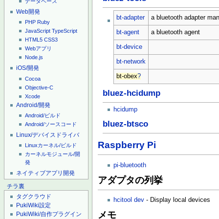
データベース
Web開発
bt-adapter
a bluetooth adapter ma
PHP
Ruby
JavaScript
TypeScript
bt-agent
a bluetooth agent
HTML5
CSS3
bt-device
Webアプリ
Node.js
bt-network
iOS/開発
bt-obex
?
Cocoa
Objective-C
bluez-hcidump
Xcode
Android/開発
hcidump
Android/ビルド
bluez-btsco
Android/ソースコード
Linux/デバイスドライバ
Raspberry Pi
Linuxカーネル/ビルド
カーネルモジュール/開
発
pi-bluetooth
ネイティブアプリ開発
アダプタの列挙
チラ裏
タグクラウド
hcitool dev
- Display local devices
PukiWiki設定
メモ
PukiWiki/自作プラグイン