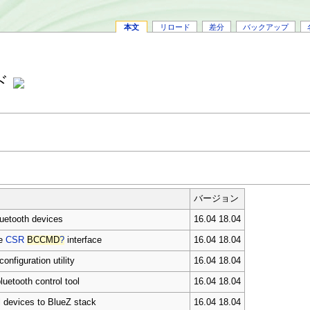
本文
リロード
差分
バックアップ
ンド
バージョン
luetooth devices
16.04 18.04
he
CSR
BCCMD
?
interface
16.04 18.04
configuration utility
16.04 18.04
bluetooth control tool
16.04 18.04
l devices to BlueZ stack
16.04 18.04