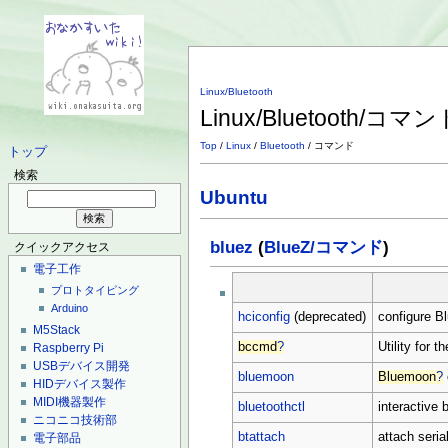
Linux/Bluetooth
Linux/Bluetooth/コマ
Top
/
Linux
/
Bluetooth
/ コマンド
トップ
検索
Ubuntu
bluez
(
BlueZ/コマンド
)
クイックアクセス
電子工作
プロトタイピング
Arduino
hciconfig
(deprecated)
configure B
M5Stack
bccmd
?
Utility for t
Raspberry Pi
USBデバイス開発
bluemoon
Bluemoon
?
HIDデバイス製作
MIDI機器製作
bluetoothctl
interactive 
ニコニコ技術部
btattach
attach seria
電子部品