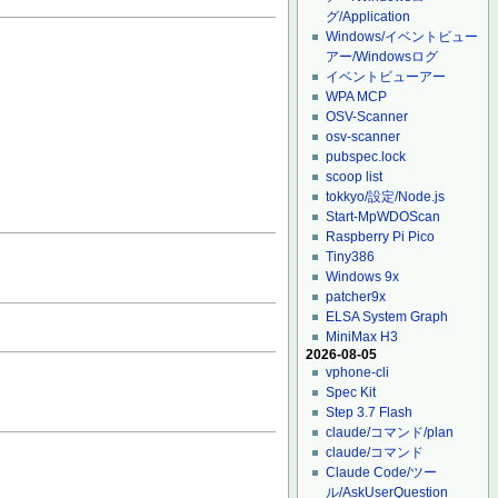
グ/Application
Windows/イベントビュー
アー/Windowsログ
イベントビューアー
WPA MCP
OSV-Scanner
osv-scanner
pubspec.lock
scoop list
tokkyo/設定/Node.js
Start-MpWDOScan
Raspberry Pi Pico
Tiny386
Windows 9x
patcher9x
ELSA System Graph
MiniMax H3
2026-08-05
vphone-cli
Spec Kit
Step 3.7 Flash
claude/コマンド/plan
claude/コマンド
Claude Code/ツー
ル/AskUserQuestion