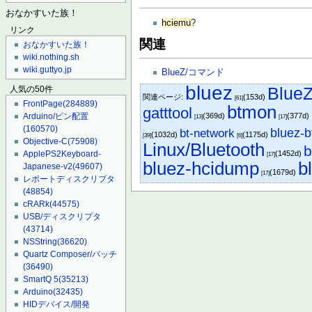
おなかすいた族！
hciemu
?
リンク
関連
おなかすいた族！
wiki.nothing.sh
wiki.guttyo.jp
BlueZ/コマンド
bluez
Blu
人気の50件
関連ページ:
(153d)
[61]
FrontPage
(284889)
btmon
gatttool
Arduino/ピン配置
(369d)
(377d)
[13]
[17]
(160570)
bluez-b
bt-network
(1032d)
(1175d)
[39]
[6]
Objective-C
(75908)
Linux/Bluetooth
ApplePS2Keyboard-
(1452d)
[17]
bluez-hcidump
b
Japanese-v2
(49607)
(1679d)
[17]
レポートディスクリプタ
(48854)
cRARk
(44575)
USB/ディスクリプタ
(43714)
NSString
(36620)
Quartz Composer/パッチ
(36490)
SmartQ 5
(35213)
Arduino
(32435)
HIDデバイス/開発