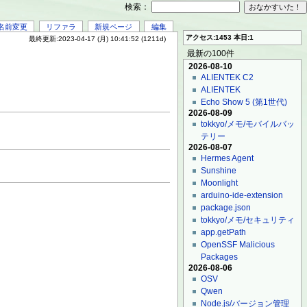
検索：
名前変更
リファラ
新規ページ
編集
アクセス:1453 本日:1
最終更新:2023-04-17 (月) 10:41:52 (1211d)
最新の100件
2026-08-10
ALIENTEK C2
ALIENTEK
Echo Show 5 (第1世代)
2026-08-09
tokkyo/メモ/モバイルバッ
テリー
2026-08-07
Hermes Agent
Sunshine
Moonlight
arduino-ide-extension
package.json
tokkyo/メモ/セキュリティ
app.getPath
OpenSSF Malicious
Packages
2026-08-06
OSV
Qwen
Node.js/バージョン管理