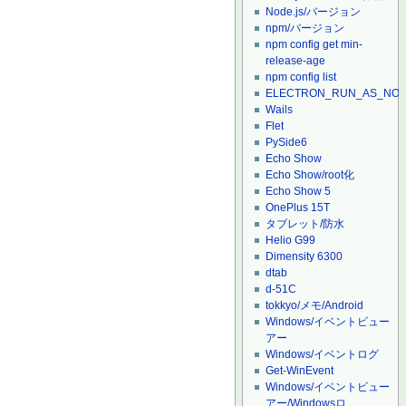
Node.js/バージョン
npm/バージョン
npm config get min-
release-age
npm config list
ELECTRON_RUN_AS_NO
Wails
Flet
PySide6
Echo Show
Echo Show/root化
Echo Show 5
OnePlus 15T
タブレット/防水
Helio G99
Dimensity 6300
dtab
d-51C
tokkyo/メモ/Android
Windows/イベントビュー
アー
Windows/イベントログ
Get-WinEvent
Windows/イベントビュー
アー/Windowsロ