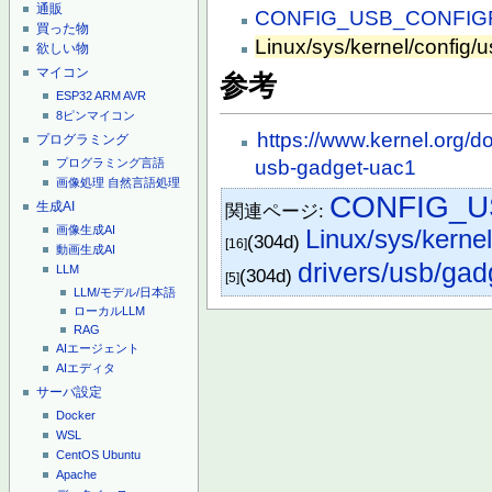
通販
CONFIG_USB_CONFIG
買った物
Linux/sys/kernel/config/
欲しい物
マイコン
参考
ESP32
ARM
AVR
8ピンマイコン
https://www.kernel.org/d
プログラミング
プログラミング言語
usb-gadget-uac1
画像処理
自然言語処理
CONFIG_U
生成AI
関連ページ:
画像生成AI
Linux/sys/kernel
(304d)
[16]
動画生成AI
drivers/usb/gad
LLM
(304d)
[5]
LLM/モデル/日本語
ローカルLLM
RAG
AIエージェント
AIエディタ
サーバ設定
Docker
WSL
CentOS
Ubuntu
Apache