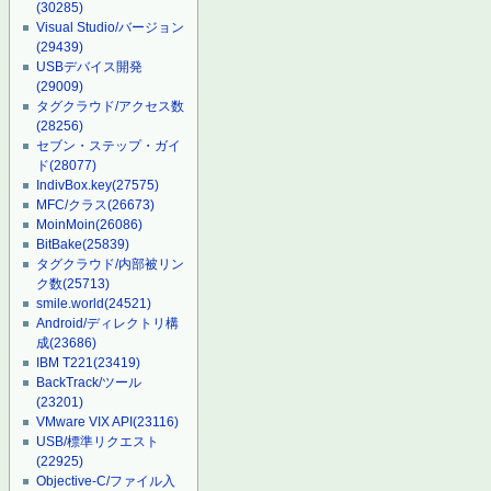
(30285)
Visual Studio/バージョン
(29439)
USBデバイス開発
(29009)
タグクラウド/アクセス数
(28256)
セブン・ステップ・ガイ
ド
(28077)
IndivBox.key
(27575)
MFC/クラス
(26673)
MoinMoin
(26086)
BitBake
(25839)
タグクラウド/内部被リン
ク数
(25713)
smile.world
(24521)
Android/ディレクトリ構
成
(23686)
IBM T221
(23419)
BackTrack/ツール
(23201)
VMware VIX API
(23116)
USB/標準リクエスト
(22925)
Objective-C/ファイル入