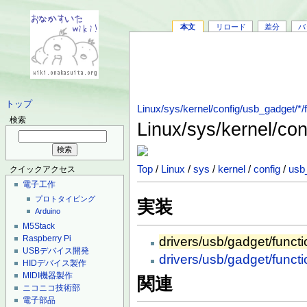
本文
リロード
差分
バ
トップ
Linux/sys/kernel/config/usb_gadget/*/
検索
Linux/sys/kernel/con
Top
/
Linux
/
sys
/
kernel
/
config
/
usb
クイックアクセス
電子工作
プロトタイピング
実装
Arduino
M5Stack
Raspberry Pi
drivers/usb/gadget/funct
USBデバイス開発
drivers/usb/gadget/funct
HIDデバイス製作
MIDI機器製作
関連
ニコニコ技術部
電子部品