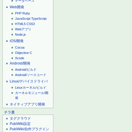
データベース
Web開発
PHP
Ruby
JavaScript
TypeScript
HTML5
CSS3
Webアプリ
Node.js
iOS/開発
Cocoa
Objective-C
Xcode
Android/開発
Android/ビルド
Android/ソースコード
Linux/デバイスドライバ
Linuxカーネル/ビルド
カーネルモジュール/開
発
ネイティブアプリ開発
チラ裏
タグクラウド
PukiWiki設定
PukiWiki/自作プラグイン