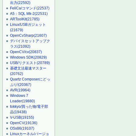
出力
(22592)
FeliCa/コマンド
(22537)
A5：SQL Mk-2
(22531)
ARToolKit
(21785)
Linux/USBガジェット
(21679)
OpenCvSharp
(21607)
デバイスセットアップク
ラス
(21092)
OpenCV/cv
(20837)
Windows SDK
(20829)
USB/リクエスト
(20789)
基礎文法最速マスター
(20762)
Quartz Composerにどっ
ぷり!
(20367)
AVR
(19964)
Windows 7
Loader
(19880)
tokkyo/買った物/電子部
品
(19438)
V-USB
(19155)
OpenCV
(19136)
OSx86
(19107)
Linuxカーネル/バージョ