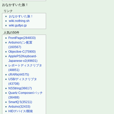
おなかすいた族！
リンク
おなかすいた族！
wiki.nothing.sh
wiki.guttyo.jp
人気の50件
FrontPage
(284833)
Arduino/ピン配置
(160567)
Objective-C
(75900)
ApplePS2Keyboard-
Japanese-v2
(49601)
レポートディスクリプタ
(48851)
cRARk
(44575)
USB/ディスクリプタ
(43708)
NSString
(36617)
Quartz Composer/パッチ
(36488)
SmartQ 5
(35211)
Arduino
(32433)
HIDデバイス/開発