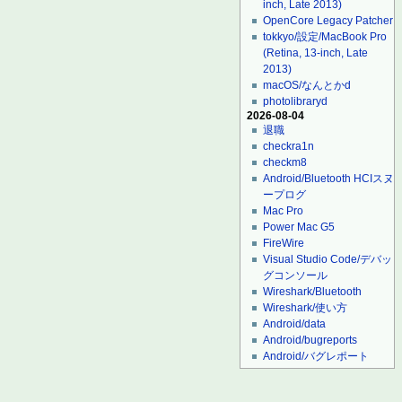
inch, Late 2013)
OpenCore Legacy Patcher
tokkyo/設定/MacBook Pro
(Retina, 13-inch, Late
2013)
macOS/なんとかd
photolibraryd
2026-08-04
退職
checkra1n
checkm8
Android/Bluetooth HCIスヌ
ープログ
Mac Pro
Power Mac G5
FireWire
Visual Studio Code/デバッ
グコンソール
Wireshark/Bluetooth
Wireshark/使い方
Android/data
Android/bugreports
Android/バグレポート