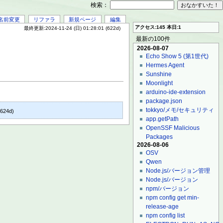
検索：
名前変更
リファラ
新規ページ
編集
アクセス:145 本日:1
最終更新:2024-11-24 (日) 01:28:01 (622d)
最新の100件
2026-08-07
Echo Show 5 (第1世代)
Hermes Agent
Sunshine
Moonlight
arduino-ide-extension
package.json
tokkyo/メモ/セキュリティ
(624d)
app.getPath
OpenSSF Malicious
Packages
2026-08-06
OSV
Qwen
Node.js/バージョン管理
Node.js/バージョン
npm/バージョン
npm config get min-
release-age
npm config list