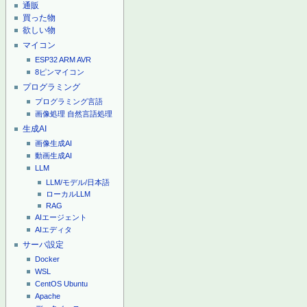
通販
買った物
欲しい物
マイコン
ESP32
ARM
AVR
8ピンマイコン
プログラミング
プログラミング言語
画像処理
自然言語処理
生成AI
画像生成AI
動画生成AI
LLM
LLM/モデル/日本語
ローカルLLM
RAG
AIエージェント
AIエディタ
サーバ設定
Docker
WSL
CentOS
Ubuntu
Apache