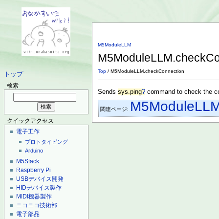
M5ModuleLLM
M5ModuleLLM.checkCo
Top
/ M5ModuleLLM.checkConnection
トップ
検索
Sends
sys.ping
?
command to check the co
M5ModuleLL
関連ページ:
クイックアクセス
電子工作
プロトタイピング
Arduino
M5Stack
Raspberry Pi
USBデバイス開発
HIDデバイス製作
MIDI機器製作
ニコニコ技術部
電子部品