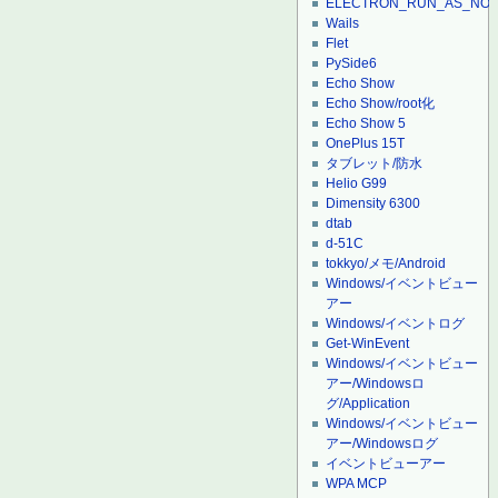
ELECTRON_RUN_AS_NO
Wails
Flet
PySide6
Echo Show
Echo Show/root化
Echo Show 5
OnePlus 15T
タブレット/防水
Helio G99
Dimensity 6300
dtab
d-51C
tokkyo/メモ/Android
Windows/イベントビュー
アー
Windows/イベントログ
Get-WinEvent
Windows/イベントビュー
アー/Windowsロ
グ/Application
Windows/イベントビュー
アー/Windowsログ
イベントビューアー
WPA MCP