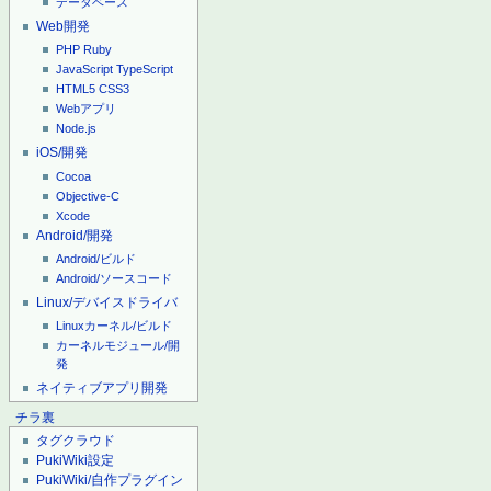
データベース
Web開発
PHP
Ruby
JavaScript
TypeScript
HTML5
CSS3
Webアプリ
Node.js
iOS/開発
Cocoa
Objective-C
Xcode
Android/開発
Android/ビルド
Android/ソースコード
Linux/デバイスドライバ
Linuxカーネル/ビルド
カーネルモジュール/開
発
ネイティブアプリ開発
チラ裏
タグクラウド
PukiWiki設定
PukiWiki/自作プラグイン