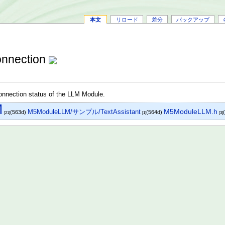
本文
リロード
差分
バックアップ
nnection
nnection status of the LLM Module.
M
M5ModuleLLM.h
M5ModuleLLM/サンプル/TextAssistant
(563d)
(564d)
[21]
[1]
[3]