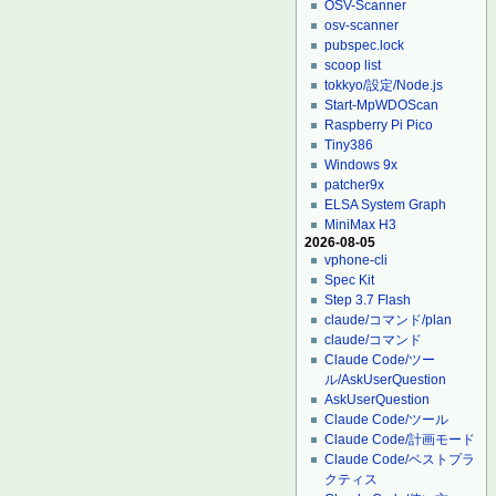
OSV-Scanner
osv-scanner
pubspec.lock
scoop list
tokkyo/設定/Node.js
Start-MpWDOScan
Raspberry Pi Pico
Tiny386
Windows 9x
patcher9x
ELSA System Graph
MiniMax H3
2026-08-05
vphone-cli
Spec Kit
Step 3.7 Flash
claude/コマンド/plan
claude/コマンド
Claude Code/ツー
ル/AskUserQuestion
AskUserQuestion
Claude Code/ツール
Claude Code/計画モード
Claude Code/ベストプラ
クティス