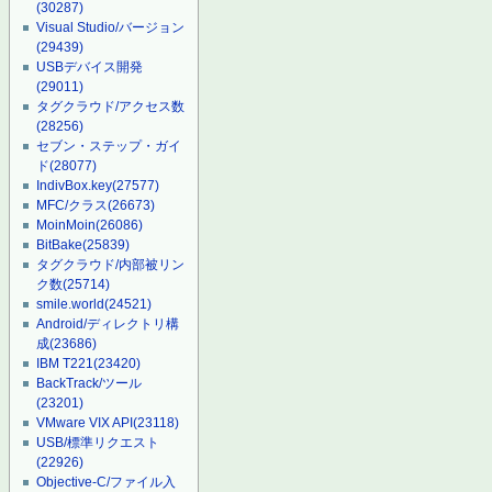
(30287)
Visual Studio/バージョン
(29439)
USBデバイス開発
(29011)
タグクラウド/アクセス数
(28256)
セブン・ステップ・ガイ
ド
(28077)
IndivBox.key
(27577)
MFC/クラス
(26673)
MoinMoin
(26086)
BitBake
(25839)
タグクラウド/内部被リン
ク数
(25714)
smile.world
(24521)
Android/ディレクトリ構
成
(23686)
IBM T221
(23420)
BackTrack/ツール
(23201)
VMware VIX API
(23118)
USB/標準リクエスト
(22926)
Objective-C/ファイル入