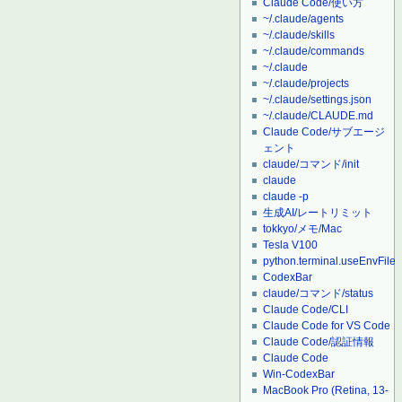
Claude Code/使い方
~/.claude/agents
~/.claude/skills
~/.claude/commands
~/.claude
~/.claude/projects
~/.claude/settings.json
~/.claude/CLAUDE.md
Claude Code/サブエージ
ェント
claude/コマンド/init
claude
claude -p
生成AI/レートリミット
tokkyo/メモ/Mac
Tesla V100
python.terminal.useEnvFile
CodexBar
claude/コマンド/status
Claude Code/CLI
Claude Code for VS Code
Claude Code/認証情報
Claude Code
Win-CodexBar
MacBook Pro (Retina, 13-