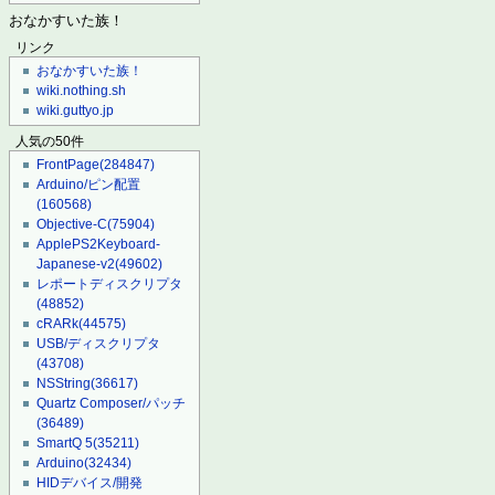
おなかすいた族！
リンク
おなかすいた族！
wiki.nothing.sh
wiki.guttyo.jp
人気の50件
FrontPage
(284847)
Arduino/ピン配置
(160568)
Objective-C
(75904)
ApplePS2Keyboard-
Japanese-v2
(49602)
レポートディスクリプタ
(48852)
cRARk
(44575)
USB/ディスクリプタ
(43708)
NSString
(36617)
Quartz Composer/パッチ
(36489)
SmartQ 5
(35211)
Arduino
(32434)
HIDデバイス/開発