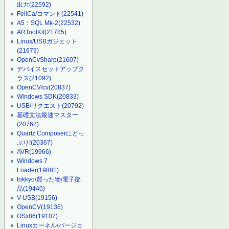
出力
(22592)
FeliCa/コマンド
(22541)
A5：SQL Mk-2
(22532)
ARToolKit
(21785)
Linux/USBガジェット
(21679)
OpenCvSharp
(21607)
デバイスセットアップク
ラス
(21092)
OpenCV/cv
(20837)
Windows SDK
(20833)
USB/リクエスト
(20792)
基礎文法最速マスター
(20762)
Quartz Composerにどっ
ぷり!
(20367)
AVR
(19966)
Windows 7
Loader
(19881)
tokkyo/買った物/電子部
品
(19440)
V-USB
(19156)
OpenCV
(19136)
OSx86
(19107)
Linuxカーネル/バージョ