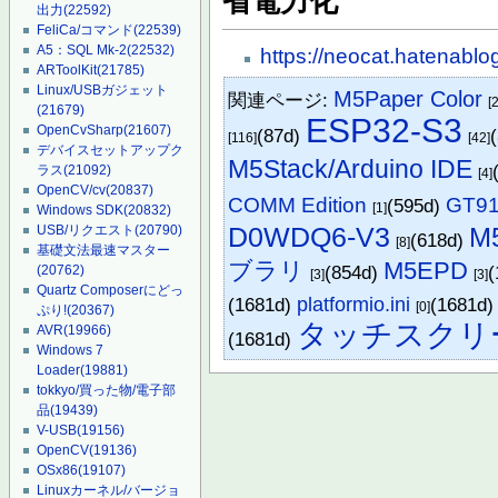
省電力化
出力
(22592)
FeliCa/コマンド
(22539)
A5：SQL Mk-2
(22532)
https://neocat.hatenabl
ARToolKit
(21785)
Linux/USBガジェット
M5Paper Color
関連ページ:
[2
(21679)
ESP32-S3
OpenCvSharp
(21607)
(87d)
[116]
[42]
デバイスセットアップク
M5Stack/Arduino IDE
ラス
(21092)
[4]
OpenCV/cv
(20837)
COMM Edition
GT9
(595d)
[1]
Windows SDK
(20832)
D0WDQ6-V3
USB/リクエスト
(20790)
M
(618d)
[8]
基礎文法最速マスター
ブラリ
M5EPD
(854d)
(
(20762)
[3]
[3]
Quartz Composerにどっ
(1681d)
platformio.ini
(1681d
[0]
ぷり!
(20367)
タッチスクリ
AVR
(19966)
(1681d)
Windows 7
Loader
(19881)
tokkyo/買った物/電子部
品
(19439)
V-USB
(19156)
OpenCV
(19136)
OSx86
(19107)
Linuxカーネル/バージョ