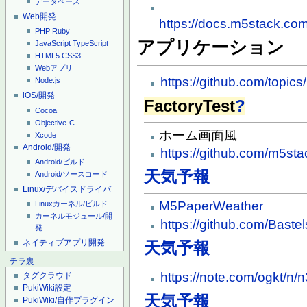
データベース
Web開発
https://docs.m5stack.com
PHP
Ruby
アプリケーション
JavaScript
TypeScript
HTML5
CSS3
Webアプリ
https://github.com/topic
Node.js
iOS/開発
FactoryTest
?
Cocoa
Objective-C
ホーム画面風
Xcode
Android/開発
https://github.com/m5st
Android/ビルド
天気予報
Android/ソースコード
Linux/デバイスドライバ
M5PaperWeather
Linuxカーネル/ビルド
カーネルモジュール/開
https://github.com/Bast
発
ネイティブアプリ開発
天気予報
チラ裏
https://note.com/ogkt/n
タグクラウド
PukiWiki設定
天気予報
PukiWiki/自作プラグイン