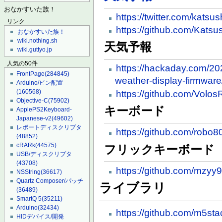
おなかすいた族！
https://twitter.com/kat
リンク
https://github.com/Kat
おなかすいた族！
wiki.nothing.sh
天気予報
wiki.guttyo.jp
人気の50件
https://hackaday.com/2
FrontPage
(284845)
weather-display-firmware
Arduino/ピン配置
(160568)
https://github.com/Vol
Objective-C
(75902)
キーボード
ApplePS2Keyboard-
Japanese-v2
(49602)
レポートディスクリプタ
https://github.com/rob
(48852)
cRARk
(44575)
フリックキーボード
USB/ディスクリプタ
(43708)
https://github.com/mzyy9
NSString
(36617)
Quartz Composer/パッチ
ライブラリ
(36489)
SmartQ 5
(35211)
Arduino
(32434)
https://github.com/m5s
HIDデバイス/開発