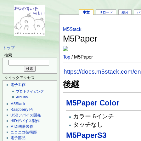
本文
リロード
差分
バ
M5Stack
M5Paper
トップ
検索
Top
/ M5Paper
https://docs.m5stack.com/e
クイックアクセス
後継
電子工作
プロトタイピング
Arduino
M5Paper Color
M5Stack
Raspberry Pi
カラー 6インチ
USBデバイス開発
HIDデバイス製作
タッチなし
MIDI機器製作
ニコニコ技術部
M5PaperS3
電子部品