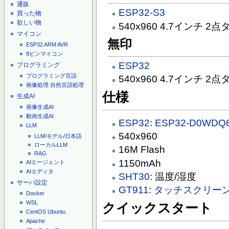
通販
ESP32-S3
買った物
欲しい物
540x960 4.7インチ 2
マイコン
無印
ESP32
ARM
AVR
8ピンマイコン
ESP32
プログラミング
プログラミング言語
540x960 4.7インチ 2
画像処理
自然言語処理
仕様
生成AI
画像生成AI
動画生成AI
ESP32
:
ESP32-D0WDQ6
LLM
540x960
LLM/モデル/日本語
ローカルLLM
16M Flash
RAG
1150mAh
AIエージェント
AIエディタ
SHT30
: 温度/湿度
サーバ設定
GT911
:
タッチスクリー
Docker
WSL
クイックスタート
CentOS
Ubuntu
Apache