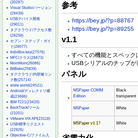
(30287)
参考
Visual Studio/バージョン
(29439)
USBデバイス開発
https://bey.jp/?p=88767
(29011)
https://bey.jp/?p=89255
タグクラウド/アクセス数
(28256)
v1.1
セブン・ステップ・ガイ
ド
(28077)
IndivBox.key
(27576)
すべての機能とスペックは
MFC/クラス
(26673)
USBシリアルのチップが
MoinMoin
(26086)
BitBake
(25839)
パネル
タグクラウド/内部被リン
ク数
(25714)
smile.world
(24521)
M5Paper COMM
Black
Android/ディレクトリ構
Edition
transparent
成
(23686)
IBM T221
(23420)
BackTrack/ツール
M5Paper
White
(23201)
VMware VIX API
(23118)
M5Paper v1.1
?
White
USB/標準リクエスト
(22926)
Objective-C/ファイル入