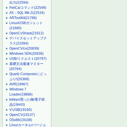
出力
(22594)
FeliCa/コマンド
(22549)
A5：SQL Mk-2
(22534)
ARToolKit
(21786)
Linux/USBガジェット
(21680)
OpenCvSharp
(21612)
デバイスセットアップク
ラス
(21094)
OpenCV/cv
(20839)
Windows SDK
(20836)
USB/リクエスト
(20797)
基礎文法最速マスター
(20764)
Quartz Composerにどっ
ぷり!
(20368)
AVR
(19967)
Windows 7
Loader
(19886)
tokkyo/買った物/電子部
品
(19443)
V-USB
(19160)
OpenCV
(19137)
OSx86
(19108)
Linuxカーネル/バージョ