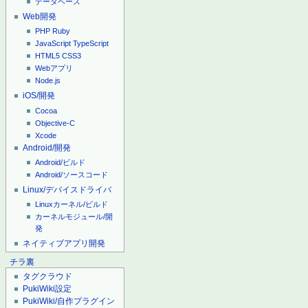
データベース
Web開発
PHP
Ruby
JavaScript
TypeScript
HTML5
CSS3
Webアプリ
Node.js
iOS/開発
Cocoa
Objective-C
Xcode
Android/開発
Android/ビルド
Android/ソースコード
Linux/デバイスドライバ
Linuxカーネル/ビルド
カーネルモジュール/開
発
ネイティブアプリ開発
チラ裏
タグクラウド
PukiWiki設定
PukiWiki/自作プラグイン