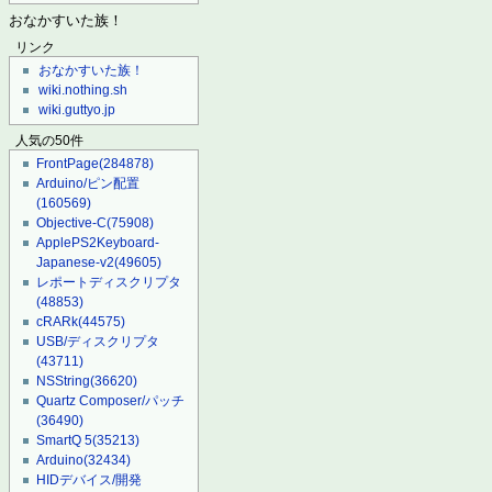
おなかすいた族！
リンク
おなかすいた族！
wiki.nothing.sh
wiki.guttyo.jp
人気の50件
FrontPage
(284878)
Arduino/ピン配置
(160569)
Objective-C
(75908)
ApplePS2Keyboard-
Japanese-v2
(49605)
レポートディスクリプタ
(48853)
cRARk
(44575)
USB/ディスクリプタ
(43711)
NSString
(36620)
Quartz Composer/パッチ
(36490)
SmartQ 5
(35213)
Arduino
(32434)
HIDデバイス/開発