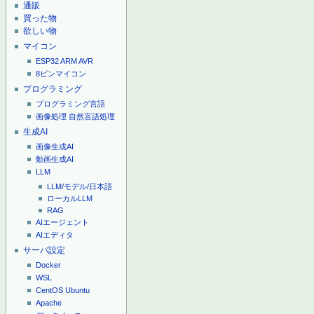
通販
買った物
欲しい物
マイコン
ESP32
ARM
AVR
8ピンマイコン
プログラミング
プログラミング言語
画像処理
自然言語処理
生成AI
画像生成AI
動画生成AI
LLM
LLM/モデル/日本語
ローカルLLM
RAG
AIエージェント
AIエディタ
サーバ設定
Docker
WSL
CentOS
Ubuntu
Apache