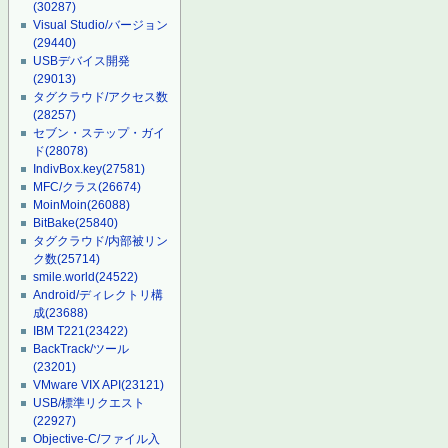
(30287)
Visual Studio/バージョン
(29440)
USBデバイス開発
(29013)
タグクラウド/アクセス数
(28257)
セブン・ステップ・ガイ
ド
(28078)
IndivBox.key
(27581)
MFC/クラス
(26674)
MoinMoin
(26088)
BitBake
(25840)
タグクラウド/内部被リン
ク数
(25714)
smile.world
(24522)
Android/ディレクトリ構
成
(23688)
IBM T221
(23422)
BackTrack/ツール
(23201)
VMware VIX API
(23121)
USB/標準リクエスト
(22927)
Objective-C/ファイル入