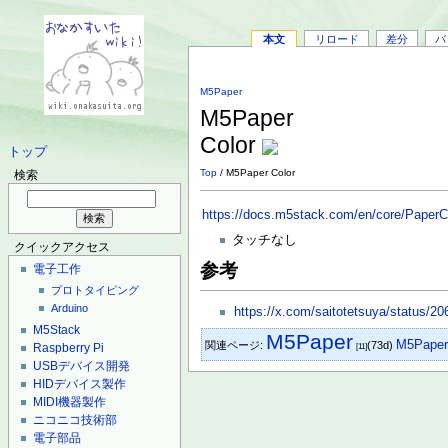
本文
リロード
差分
バ
M5Paper
M5Paper
Color
トップ
Top
/ M5Paper Color
検索
https://docs.m5stack.com/en/core/PaperC
タッチなし
クイックアクセス
参考
電子工作
プロトタイピング
Arduino
https://x.com/saitotetsuya/status/
M5Stack
M5Paper
M5Pape
関連ページ:
(73d)
Raspberry Pi
[11]
USBデバイス開発
HIDデバイス製作
MIDI機器製作
ニコニコ技術部
電子部品