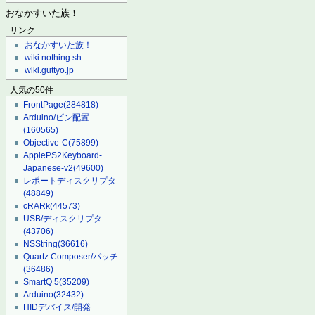
おなかすいた族！
リンク
おなかすいた族！
wiki.nothing.sh
wiki.guttyo.jp
人気の50件
FrontPage
(284818)
Arduino/ピン配置
(160565)
Objective-C
(75899)
ApplePS2Keyboard-
Japanese-v2
(49600)
レポートディスクリプタ
(48849)
cRARk
(44573)
USB/ディスクリプタ
(43706)
NSString
(36616)
Quartz Composer/パッチ
(36486)
SmartQ 5
(35209)
Arduino
(32432)
HIDデバイス/開発