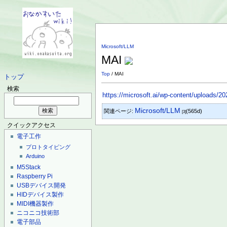
Microsoft/LLM
MAI
Top
/ MAI
トップ
検索
https://microsoft.ai/wp-content/uploads/
Microsoft/LLM
関連ページ:
(565d)
[3]
クイックアクセス
電子工作
プロトタイピング
Arduino
M5Stack
Raspberry Pi
USBデバイス開発
HIDデバイス製作
MIDI機器製作
ニコニコ技術部
電子部品