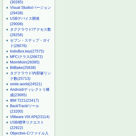
(30285)
Visual Studio/バージョン
(29438)
USBデバイス開発
(29008)
タグクラウド/アクセス数
(28256)
セブン・ステップ・ガイ
ド
(28076)
IndivBox.key
(27575)
MFC/クラス
(26672)
MoinMoin
(26085)
BitBake
(25838)
タグクラウド/内部被リン
ク数
(25713)
smile.world
(24521)
Android/ディレクトリ構
成
(23685)
IBM T221
(23417)
BackTrack/ツール
(23200)
VMware VIX API
(23114)
USB/標準リクエスト
(22922)
Objective-C/ファイル入