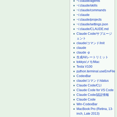
~/.claude/agents
~/.claude/skills
~/.claude/commands
~/.claude
~/.claude/projects
~/.claude/settings.json
~/.claude/CLAUDE.md
Claude Code/サブエージ
ェント
claude/コマンド/init
claude
claude -p
生成AI/レートリミット
tokkyo/メモ/Mac
Tesla V100
python.terminal.useEnvFile
CodexBar
claude/コマンド/status
Claude Code/CLI
Claude Code for VS Code
Claude Code/認証情報
Claude Code
Win-CodexBar
MacBook Pro (Retina, 13-
inch, Late 2013)