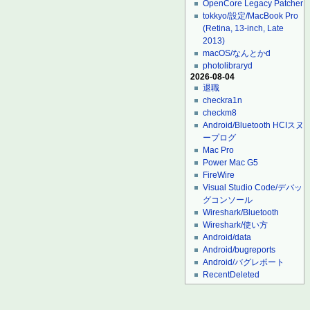
OpenCore Legacy Patcher
tokkyo/設定/MacBook Pro
(Retina, 13-inch, Late
2013)
macOS/なんとかd
photolibraryd
2026-08-04
退職
checkra1n
checkm8
Android/Bluetooth HCIスヌ
ープログ
Mac Pro
Power Mac G5
FireWire
Visual Studio Code/デバッ
グコンソール
Wireshark/Bluetooth
Wireshark/使い方
Android/data
Android/bugreports
Android/バグレポート
RecentDeleted