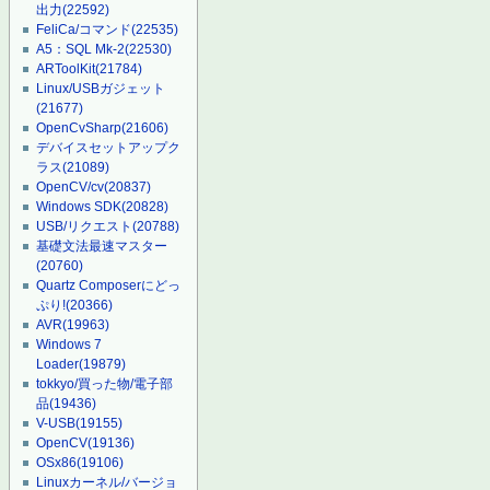
出力
(22592)
FeliCa/コマンド
(22535)
A5：SQL Mk-2
(22530)
ARToolKit
(21784)
Linux/USBガジェット
(21677)
OpenCvSharp
(21606)
デバイスセットアップク
ラス
(21089)
OpenCV/cv
(20837)
Windows SDK
(20828)
USB/リクエスト
(20788)
基礎文法最速マスター
(20760)
Quartz Composerにどっ
ぷり!
(20366)
AVR
(19963)
Windows 7
Loader
(19879)
tokkyo/買った物/電子部
品
(19436)
V-USB
(19155)
OpenCV
(19136)
OSx86
(19106)
Linuxカーネル/バージョ