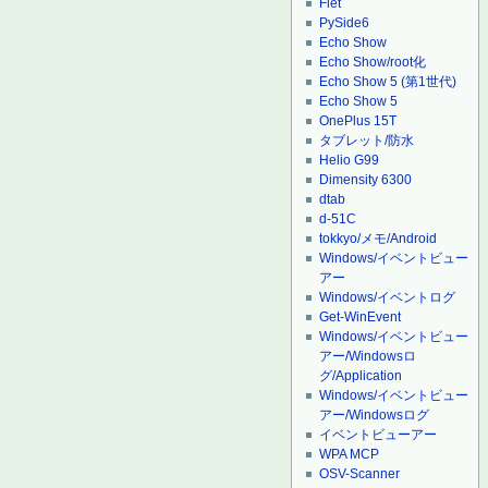
Flet
PySide6
Echo Show
Echo Show/root化
Echo Show 5 (第1世代)
Echo Show 5
OnePlus 15T
タブレット/防水
Helio G99
Dimensity 6300
dtab
d-51C
tokkyo/メモ/Android
Windows/イベントビュー
アー
Windows/イベントログ
Get-WinEvent
Windows/イベントビュー
アー/Windowsロ
グ/Application
Windows/イベントビュー
アー/Windowsログ
イベントビューアー
WPA MCP
OSV-Scanner