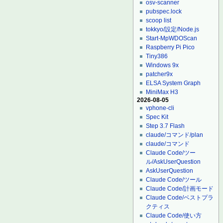
osv-scanner
pubspec.lock
scoop list
tokkyo/設定/Node.js
Start-MpWDOScan
Raspberry Pi Pico
Tiny386
Windows 9x
patcher9x
ELSA System Graph
MiniMax H3
2026-08-05
vphone-cli
Spec Kit
Step 3.7 Flash
claude/コマンド/plan
claude/コマンド
Claude Code/ツー
ル/AskUserQuestion
AskUserQuestion
Claude Code/ツール
Claude Code/計画モード
Claude Code/ベストプラ
クティス
Claude Code/使い方