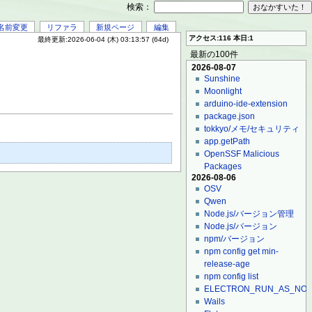
検索：
名前変更
リファラ
新規ページ
編集
アクセス:116 本日:1
最終更新:2026-06-04 (木) 03:13:57 (64d)
最新の100件
2026-08-07
Sunshine
Moonlight
arduino-ide-extension
package.json
tokkyo/メモ/セキュリティ
app.getPath
OpenSSF Malicious
Packages
2026-08-06
OSV
Qwen
Node.js/バージョン管理
Node.js/バージョン
npm/バージョン
npm config get min-
release-age
npm config list
ELECTRON_RUN_AS_NO
Wails