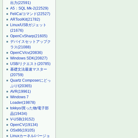
出力
(22591)
A5：SQL Mk-2
(22529)
FeliCa/コマンド
(22527)
ARToolKit
(21782)
Linux/USBガジェット
(21676)
OpenCvSharp
(21605)
デバイスセットアップク
ラス
(21088)
OpenCV/cv
(20836)
Windows SDK
(20827)
USB/リクエスト
(20785)
基礎文法最速マスター
(20759)
Quartz Composerにどっ
ぷり!
(20365)
AVR
(19961)
Windows 7
Loader
(19878)
tokkyo/買った物/電子部
品
(19434)
V-USB
(19152)
OpenCV
(19134)
OSx86
(19105)
Linuxカーネル/バージョ