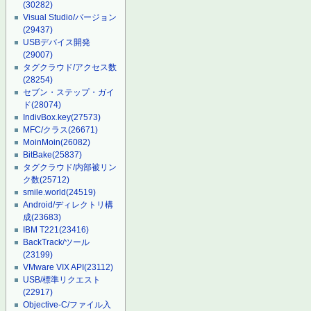
(30282)
Visual Studio/バージョン
(29437)
USBデバイス開発
(29007)
タグクラウド/アクセス数
(28254)
セブン・ステップ・ガイ
ド
(28074)
IndivBox.key
(27573)
MFC/クラス
(26671)
MoinMoin
(26082)
BitBake
(25837)
タグクラウド/内部被リン
ク数
(25712)
smile.world
(24519)
Android/ディレクトリ構
成
(23683)
IBM T221
(23416)
BackTrack/ツール
(23199)
VMware VIX API
(23112)
USB/標準リクエスト
(22917)
Objective-C/ファイル入