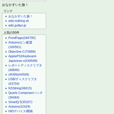
おなかすいた族！
リンク
おなかすいた族！
wiki.nothing.sh
wiki.guttyo.jp
人気の50件
FrontPage
(284795)
Arduino/ピン配置
(160561)
Objective-C
(75889)
ApplePS2Keyboard-
Japanese-v2
(49599)
レポートディスクリプタ
(48846)
cRARk
(44569)
USB/ディスクリプタ
(43704)
NSString
(36615)
Quartz Composer/パッチ
(36484)
SmartQ 5
(35207)
Arduino
(32429)
HIDデバイス/開発