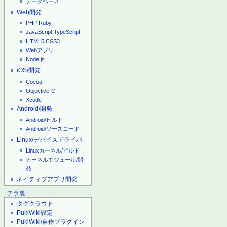
データベース
Web開発
PHP
Ruby
JavaScript
TypeScript
HTML5
CSS3
Webアプリ
Node.js
iOS/開発
Cocoa
Objective-C
Xcode
Android/開発
Android/ビルド
Android/ソースコード
Linux/デバイスドライバ
Linuxカーネル/ビルド
カーネルモジュール/開
発
ネイティブアプリ開発
チラ裏
タグクラウド
PukiWiki設定
PukiWiki/自作プラグイン