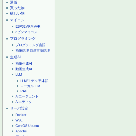
通販
買った物
欲しい物
マイコン
ESP32
ARM
AVR
8ピンマイコン
プログラミング
プログラミング言語
画像処理
自然言語処理
生成AI
画像生成AI
動画生成AI
LLM
LLM/モデル/日本語
ローカルLLM
RAG
AIエージェント
AIエディタ
サーバ設定
Docker
WSL
CentOS
Ubuntu
Apache