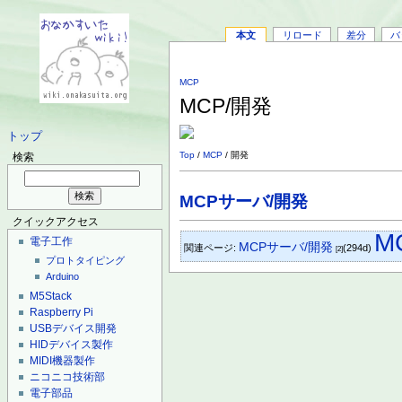
本文
リロード
差分
バ
MCP
MCP/開発
トップ
Top
/
MCP
/ 開発
検索
MCPサーバ/開発
クイックアクセス
M
電子工作
MCPサーバ/開発
関連ページ:
(294d)
[2]
プロトタイピング
Arduino
M5Stack
Raspberry Pi
USBデバイス開発
HIDデバイス製作
MIDI機器製作
ニコニコ技術部
電子部品