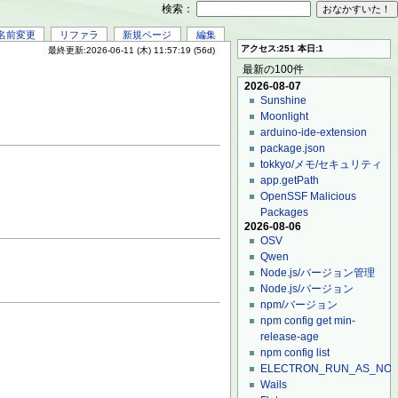
検索：
名前変更
リファラ
新規ページ
編集
アクセス:251 本日:1
最終更新:2026-06-11 (木) 11:57:19 (56d)
最新の100件
2026-08-07
Sunshine
Moonlight
arduino-ide-extension
package.json
tokkyo/メモ/セキュリティ
app.getPath
OpenSSF Malicious
Packages
2026-08-06
OSV
Qwen
Node.js/バージョン管理
Node.js/バージョン
npm/バージョン
npm config get min-
release-age
npm config list
ELECTRON_RUN_AS_NO
Wails