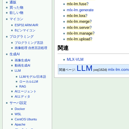
通販
mlx-lm.fuse
?
買った物
mlx-lm.generate
欲しい物
mlx-lm.lora
?
マイコン
mlx-lm.merge
?
ESP32
ARM
AVR
mlx-lm.server
?
8ピンマイコン
mlx-lm.manage
?
プログラミング
mlx-lm.upload
?
プログラミング言語
関連
画像処理
自然言語処理
生成AI
MLX-VLM
画像生成AI
動画生成AI
LLM
mlx-lm.con
関連ページ:
(162d)
LLM
[240]
LLM/モデル/日本語
ローカルLLM
RAG
AIエージェント
AIエディタ
サーバ設定
Docker
WSL
CentOS
Ubuntu
Apache