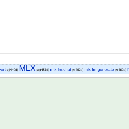
MLX
vert
mlx-lm.chat
mlx-lm.generate
(449d)
(451d)
(462d)
(462d)
[2]
[28]
[2]
[2]