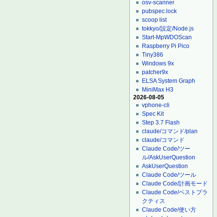
osv-scanner
pubspec.lock
scoop list
tokkyo/設定/Node.js
Start-MpWDOScan
Raspberry Pi Pico
Tiny386
Windows 9x
patcher9x
ELSA System Graph
MiniMax H3
2026-08-05
vphone-cli
Spec Kit
Step 3.7 Flash
claude/コマンド/plan
claude/コマンド
Claude Code/ツー
ル/AskUserQuestion
AskUserQuestion
Claude Code/ツール
Claude Code/計画モード
Claude Code/ベストプラ
クティス
Claude Code/使い方