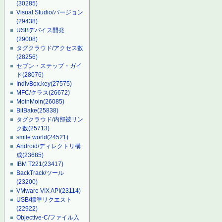
(30285)
Visual Studio/バージョン
(29438)
USBデバイス開発
(29008)
タグクラウド/アクセス数
(28256)
セブン・ステップ・ガイ
ド
(28076)
IndivBox.key
(27575)
MFC/クラス
(26672)
MoinMoin
(26085)
BitBake
(25838)
タグクラウド/内部被リン
ク数
(25713)
smile.world
(24521)
Android/ディレクトリ構
成
(23685)
IBM T221
(23417)
BackTrack/ツール
(23200)
VMware VIX API
(23114)
USB/標準リクエスト
(22922)
Objective-C/ファイル入