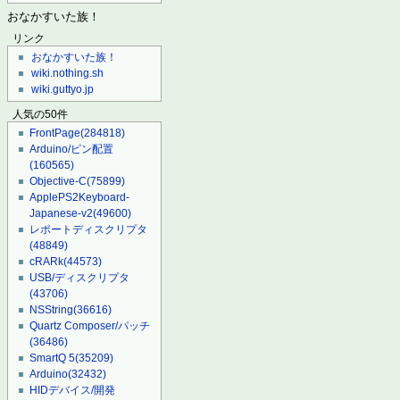
おなかすいた族！
リンク
おなかすいた族！
wiki.nothing.sh
wiki.guttyo.jp
人気の50件
FrontPage
(284818)
Arduino/ピン配置
(160565)
Objective-C
(75899)
ApplePS2Keyboard-
Japanese-v2
(49600)
レポートディスクリプタ
(48849)
cRARk
(44573)
USB/ディスクリプタ
(43706)
NSString
(36616)
Quartz Composer/パッチ
(36486)
SmartQ 5
(35209)
Arduino
(32432)
HIDデバイス/開発