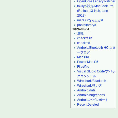
OpenCore Legacy Patcher
tokkyo/設定/MacBook Pro
(Retina, 13-inch, Late
2013)
macOS/なんとかd
photolibraryd
2026-08-04
退職
checkra1n
checkm8
Android/Bluetooth HCIスヌ
ープログ
Mac Pro
Power Mac G5
FireWire
Visual Studio Code/デバッ
グコンソール
Wireshark/Bluetooth
Wireshark/使い方
Android/data
Android/bugreports
Android/バグレポート
RecentDeleted