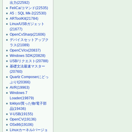
出力
(22592)
FeliCa/コマンド
(22535)
A5：SQL Mk-2
(22530)
ARToolKit
(21784)
Linux/USBガジェット
(21677)
OpenCvSharp
(21606)
デバイスセットアップク
ラス
(21089)
OpenCV/cv
(20837)
Windows SDK
(20828)
USB/リクエスト
(20788)
基礎文法最速マスター
(20760)
Quartz Composerにどっ
ぷり!
(20366)
AVR
(19963)
Windows 7
Loader
(19879)
tokkyo/買った物/電子部
品
(19436)
V-USB
(19155)
OpenCV
(19136)
OSx86
(19106)
Linuxカーネル/バージョ