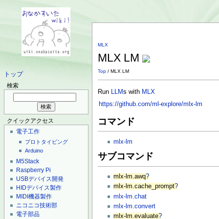
MLX
MLX LM
Top
/ MLX LM
トップ
検索
Run
LLM
s with
MLX
https://github.com/ml-explore/mlx-lm
コマンド
クイックアクセス
電子工作
mlx-lm
プロトタイピング
Arduino
サブコマンド
M5Stack
Raspberry Pi
mlx-lm.awq
?
USBデバイス開発
mlx-lm.cache_prompt
?
HIDデバイス製作
mlx-lm.chat
MIDI機器製作
ニコニコ技術部
mlx-lm.convert
電子部品
mlx-lm.evaluate
?