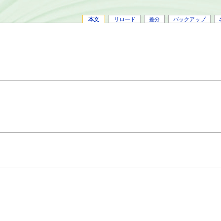
本文
リロード
差分
バックアップ