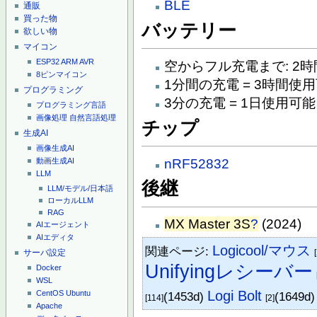
BLE
通販
買った物
バッテリー
欲しい物
マイコン
ESP32
ARM
AVR
空からフル充電まで: 2時間
8ピンマイコン
1分間の充電 = 3時間使
プログラミング
3分の充電 = 1日使用可能
プログラミング言語
画像処理
自然言語処理
チップ
生成AI
画像生成AI
nRF52832
動画生成AI
LLM
後継
LLM/モデル/日本語
ローカルLLM
RAG
MX Master 3S
?
(2024)
AIエージェント
AIエディタ
Logicool/マウス
関連ページ:
サーバ設定
Unifyingレシーバー
Docker
WSL
Logi Bolt
CentOS
Ubuntu
(1453d)
(1649d
[114]
[2]
Apache