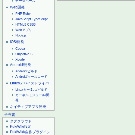
データベース
Web開発
PHP
Ruby
JavaScript
TypeScript
HTML5
CSS3
Webアプリ
Node.js
iOS/開発
Cocoa
Objective-C
Xcode
Android/開発
Android/ビルド
Android/ソースコード
Linux/デバイスドライバ
Linuxカーネル/ビルド
カーネルモジュール/開
発
ネイティブアプリ開発
チラ裏
タグクラウド
PukiWiki設定
PukiWiki/自作プラグイン