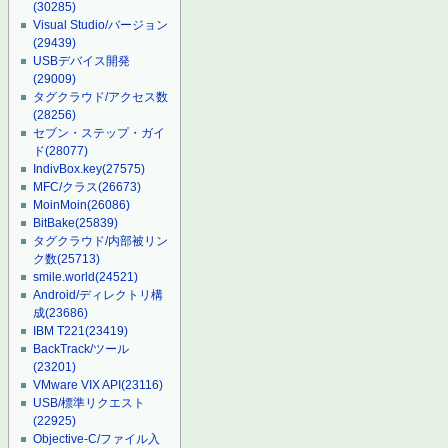
(30285)
Visual Studio/バージョン
(29439)
USBデバイス開発
(29009)
タグクラウド/アクセス数
(28256)
セブン・ステップ・ガイ
ド
(28077)
IndivBox.key
(27575)
MFC/クラス
(26673)
MoinMoin
(26086)
BitBake
(25839)
タグクラウド/内部被リン
ク数
(25713)
smile.world
(24521)
Android/ディレクトリ構
成
(23686)
IBM T221
(23419)
BackTrack/ツール
(23201)
VMware VIX API
(23116)
USB/標準リクエスト
(22925)
Objective-C/ファイル入