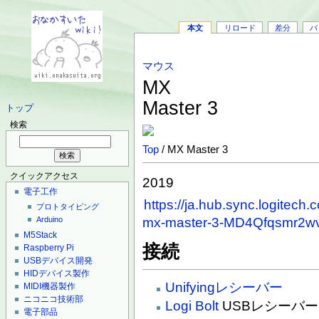
本文
リロード
差分
バ
マウス
MX
Master 3
トップ
検索
Top
/ MX Master 3
クイックアクセス
2019
電子工作
https://ja.hub.sync.logitech.
プロトタイピング
mx-master-3-MD4Qfqsmr2w
Arduino
M5Stack
接続
Raspberry Pi
USBデバイス開発
HIDデバイス製作
Unifyingレシーバー
MIDI機器製作
ニコニコ技術部
Logi Bolt
USBレシーバー
電子部品