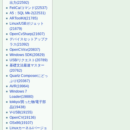
出力
(22592)
FeliCa/コマンド
(22537)
A5：SQL Mk-2
(22531)
ARToolKit
(21785)
Linux/USBガジェット
(21679)
OpenCvSharp
(21607)
デバイスセットアップク
ラス
(21092)
OpenCV/cv
(20837)
Windows SDK
(20829)
USB/リクエスト
(20789)
基礎文法最速マスター
(20762)
Quartz Composerにどっ
ぷり!
(20367)
AVR
(19964)
Windows 7
Loader
(19880)
tokkyo/買った物/電子部
品
(19438)
V-USB
(19155)
OpenCV
(19136)
OSx86
(19107)
Linuxカーネル/バージョ