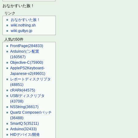
おなかすいた族！
リンク
おなかすいた族！
wiki.nothing.sh
wiki.guttyo.jp
人気の50件
FrontPage
(284833)
Arduino/ピン配置
(160567)
Objective-C
(75900)
ApplePS2Keyboard-
Japanese-v2
(49601)
レポートディスクリプタ
(48851)
cRARk
(44575)
USB/ディスクリプタ
(43708)
NSString
(36617)
Quartz Composer/パッチ
(36488)
SmartQ 5
(35211)
Arduino
(32433)
HIDデバイス/開発