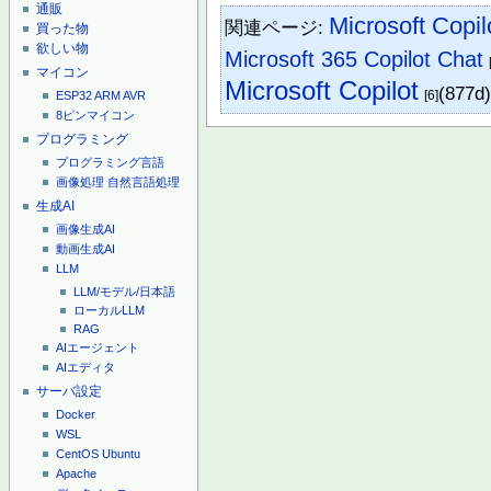
通販
Microsoft Copil
関連ページ:
買った物
欲しい物
Microsoft 365 Copilot Chat
マイコン
Microsoft Copilot
(877d
[6]
ESP32
ARM
AVR
8ピンマイコン
プログラミング
プログラミング言語
画像処理
自然言語処理
生成AI
画像生成AI
動画生成AI
LLM
LLM/モデル/日本語
ローカルLLM
RAG
AIエージェント
AIエディタ
サーバ設定
Docker
WSL
CentOS
Ubuntu
Apache