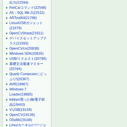
出力
(22594)
FeliCa/コマンド
(22548)
A5：SQL Mk-2
(22532)
ARToolKit
(21786)
Linux/USBガジェット
(21679)
OpenCvSharp
(21611)
デバイスセットアップク
ラス
(21093)
OpenCV/cv
(20838)
Windows SDK
(20835)
USB/リクエスト
(20796)
基礎文法最速マスター
(20764)
Quartz Composerにどっ
ぷり!
(20367)
AVR
(19967)
Windows 7
Loader
(19885)
tokkyo/買った物/電子部
品
(19443)
V-USB
(19159)
OpenCV
(19136)
OSx86
(19108)
Linuxカーネル/バージョ