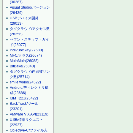
(30287)
Visual Studio/バージョン
(29439)
USBデバイス開発
(29013)
タグクラウド/アクセス数
(28256)
セブン・ステップ・ガイ
ド
(28077)
IndivBox.key
(27580)
MFC/クラス
(26674)
MoinMoin
(26088)
BitBake
(25840)
タグクラウド/内部被リン
ク数
(25714)
smile.world
(24522)
Android/ディレクトリ構
成
(23686)
IBM T221
(23422)
BackTrack/ツール
(23201)
VMware VIX API
(23119)
USB/標準リクエスト
(22927)
Objective-C/ファイル入