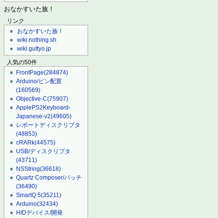
おなかすいた族！
リンク
おなかすいた族！
wiki.nothing.sh
wiki.guttyo.jp
人気の50件
FrontPage
(284874)
Arduino/ピン配置
(160569)
Objective-C
(75907)
ApplePS2Keyboard-
Japanese-v2
(49605)
レポートディスクリプタ
(48853)
cRARk
(44575)
USB/ディスクリプタ
(43711)
NSString
(36618)
Quartz Composer/パッチ
(36490)
SmartQ 5
(35211)
Arduino
(32434)
HIDデバイス/開発