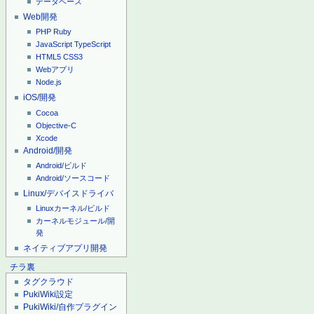
データベース
Web開発
PHP
Ruby
JavaScript
TypeScript
HTML5
CSS3
Webアプリ
Node.js
iOS/開発
Cocoa
Objective-C
Xcode
Android/開発
Android/ビルド
Android/ソースコード
Linux/デバイスドライバ
Linuxカーネル/ビルド
カーネルモジュール/開
発
ネイティブアプリ開発
チラ裏
タグクラウド
PukiWiki設定
PukiWiki/自作プラグイン