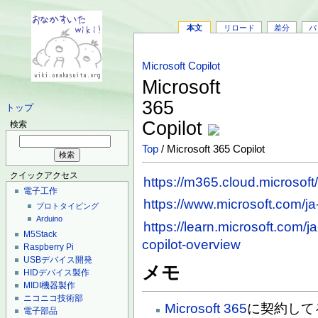
本文
リロード
差分
バ
Microsoft Copilot
Microsoft
365
トップ
Copilot
検索
Top
/ Microsoft 365 Copilot
クイックアクセス
https://m365.cloud.microsoft
電子工作
https://www.microsoft.com/ja-
プロトタイピング
Arduino
https://learn.microsoft.com/j
M5Stack
copilot-overview
Raspberry Pi
USBデバイス開発
メモ
HIDデバイス製作
MIDI機器製作
ニコニコ技術部
Microsoft 365
に契約して
電子部品