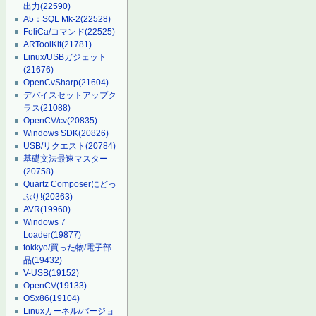
出力
(22590)
A5：SQL Mk-2
(22528)
FeliCa/コマンド
(22525)
ARToolKit
(21781)
Linux/USBガジェット
(21676)
OpenCvSharp
(21604)
デバイスセットアップク
ラス
(21088)
OpenCV/cv
(20835)
Windows SDK
(20826)
USB/リクエスト
(20784)
基礎文法最速マスター
(20758)
Quartz Composerにどっ
ぷり!
(20363)
AVR
(19960)
Windows 7
Loader
(19877)
tokkyo/買った物/電子部
品
(19432)
V-USB
(19152)
OpenCV
(19133)
OSx86
(19104)
Linuxカーネル/バージョ