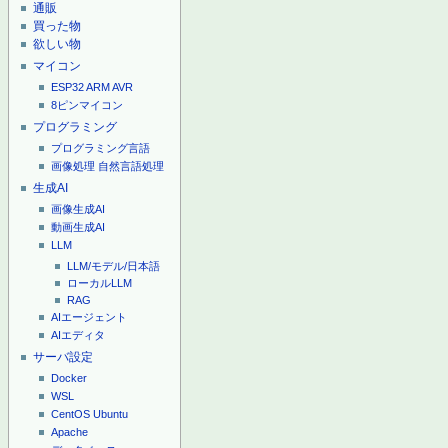
通販
買った物
欲しい物
マイコン
ESP32
ARM
AVR
8ピンマイコン
プログラミング
プログラミング言語
画像処理
自然言語処理
生成AI
画像生成AI
動画生成AI
LLM
LLM/モデル/日本語
ローカルLLM
RAG
AIエージェント
AIエディタ
サーバ設定
Docker
WSL
CentOS
Ubuntu
Apache