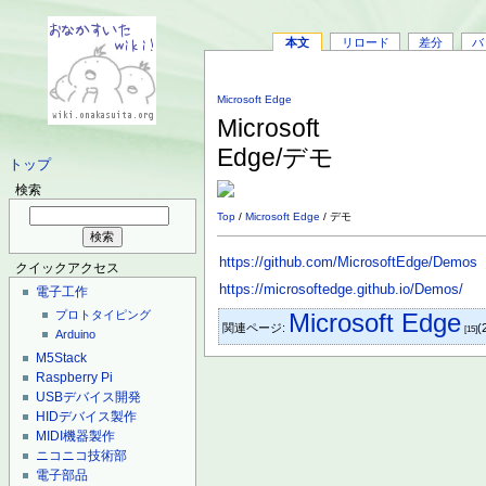
本文
リロード
差分
バ
Microsoft Edge
Microsoft
Edge/デモ
トップ
検索
Top
/
Microsoft Edge
/ デモ
https://github.com/MicrosoftEdge/Demos
クイックアクセス
https://microsoftedge.github.io/Demos/
電子工作
Microsoft Edge
プロトタイピング
関連ページ:
(
[15]
Arduino
M5Stack
Raspberry Pi
USBデバイス開発
HIDデバイス製作
MIDI機器製作
ニコニコ技術部
電子部品