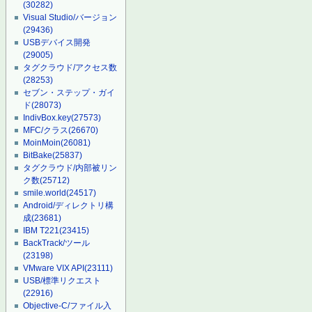
(30282)
Visual Studio/バージョン
(29436)
USBデバイス開発
(29005)
タグクラウド/アクセス数
(28253)
セブン・ステップ・ガイ
ド
(28073)
IndivBox.key
(27573)
MFC/クラス
(26670)
MoinMoin
(26081)
BitBake
(25837)
タグクラウド/内部被リン
ク数
(25712)
smile.world
(24517)
Android/ディレクトリ構
成
(23681)
IBM T221
(23415)
BackTrack/ツール
(23198)
VMware VIX API
(23111)
USB/標準リクエスト
(22916)
Objective-C/ファイル入