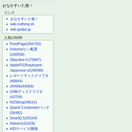
おなかすいた族！
リンク
おなかすいた族！
wiki.nothing.sh
wiki.guttyo.jp
人気の50件
FrontPage
(284783)
Arduino/ピン配置
(160558)
Objective-C
(75887)
ApplePS2Keyboard-
Japanese-v2
(49596)
レポートディスクリプタ
(48844)
cRARk
(44569)
USB/ディスクリプタ
(43704)
NSString
(36614)
Quartz Composer/パッチ
(36482)
SmartQ 5
(35204)
Arduino
(32428)
HIDデバイス/開発