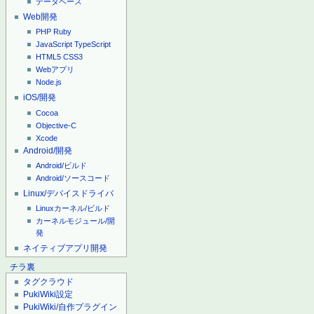
データベース
Web開発
PHP
Ruby
JavaScript
TypeScript
HTML5
CSS3
Webアプリ
Node.js
iOS/開発
Cocoa
Objective-C
Xcode
Android/開発
Android/ビルド
Android/ソースコード
Linux/デバイスドライバ
Linuxカーネル/ビルド
カーネルモジュール/開
発
ネイティブアプリ開発
チラ裏
タグクラウド
PukiWiki設定
PukiWiki/自作プラグイン