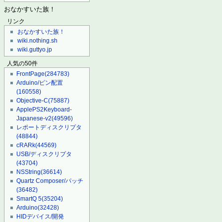
おなかすいた族！
リンク
おなかすいた族！
wiki.nothing.sh
wiki.guttyo.jp
人気の50件
FrontPage
(284783)
Arduino/ピン配置
(160558)
Objective-C
(75887)
ApplePS2Keyboard-
Japanese-v2
(49596)
レポートディスクリプタ
(48844)
cRARk
(44569)
USB/ディスクリプタ
(43704)
NSString
(36614)
Quartz Composer/パッチ
(36482)
SmartQ 5
(35204)
Arduino
(32428)
HIDデバイス/開発