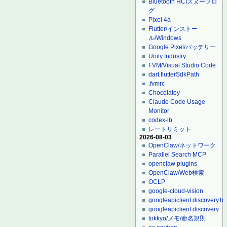
Bluetooth HCIスヌープロ
グ
Pixel 4a
Flutter/インストー
ル/Windows
Google Pixel/バッテリー
Unity Industry
FVM/Visual Studio Code
dart.flutterSdkPath
.fvmrc
Chocolatey
Claude Code Usage
Monitor
codex-lb
レートリミット
2026-08-03
OpenClaw/ネットワーク
Parallel Search MCP
openclaw plugins
OpenClaw/Web検索
OCLP
google-cloud-vision
googleapiclient.discovery.bu
googleapiclient.discovery
tokkyo/メモ/命名規則