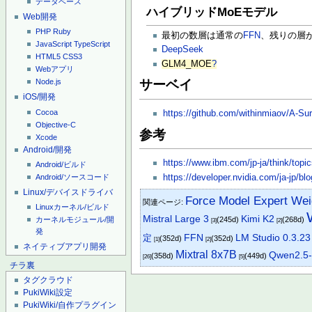
データベース
ハイブリッドMoEモデル
Web開発
PHP
Ruby
最初の数層は通常の
FFN
、残りの層
JavaScript
TypeScript
DeepSeek
HTML5
CSS3
GLM4_MOE
?
Webアプリ
サーベイ
Node.js
iOS/開発
Cocoa
https://github.com/withinmiaov/A-Su
Objective-C
参考
Xcode
Android/開発
https://www.ibm.com/jp-ja/think/topic
Android/ビルド
https://developer.nvidia.com/ja-jp/blo
Android/ソースコード
Linux/デバイスドライバ
Force Model Expert We
関連ページ:
Linuxカーネル/ビルド
Mistral Large 3
Kimi K2
(245d)
(268d)
カーネルモジュール/開
[3]
[2]
発
LM Studio 0.3.23
定
FFN
(352d)
(352d)
[1]
[2]
ネイティブアプリ開発
Mixtral 8x7B
Qwen2.5
(358d)
(449d)
[26]
[5]
チラ裏
タグクラウド
PukiWiki設定
PukiWiki/自作プラグイン