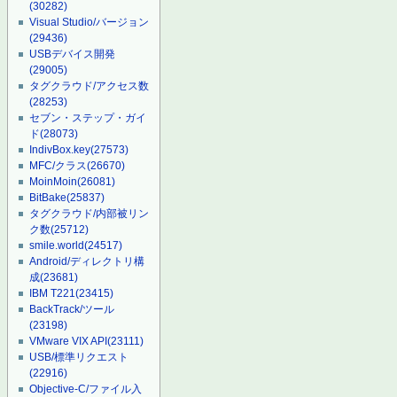
(30282)
Visual Studio/バージョン
(29436)
USBデバイス開発
(29005)
タグクラウド/アクセス数
(28253)
セブン・ステップ・ガイ
ド
(28073)
IndivBox.key
(27573)
MFC/クラス
(26670)
MoinMoin
(26081)
BitBake
(25837)
タグクラウド/内部被リン
ク数
(25712)
smile.world
(24517)
Android/ディレクトリ構
成
(23681)
IBM T221
(23415)
BackTrack/ツール
(23198)
VMware VIX API
(23111)
USB/標準リクエスト
(22916)
Objective-C/ファイル入