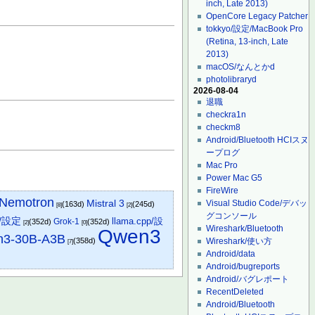
inch, Late 2013)
OpenCore Legacy Patcher
tokkyo/設定/MacBook Pro
(Retina, 13-inch, Late
2013)
macOS/なんとかd
photolibraryd
2026-08-04
退職
checkra1n
checkm8
Android/Bluetooth HCIスヌ
ープログ
Mac Pro
Power Mac G5
FireWire
Nemotron
Mistral 3
Visual Studio Code/デバッ
(163d)
(245d)
[8]
[2]
グコンソール
o/設定
llama.cpp/設
Grok-1
(352d)
(352d)
[2]
[0]
Wireshark/Bluetooth
Qwen3
3-30B-A3B
(358d)
Wireshark/使い方
[7]
Android/data
Android/bugreports
Android/バグレポート
RecentDeleted
Android/Bluetooth