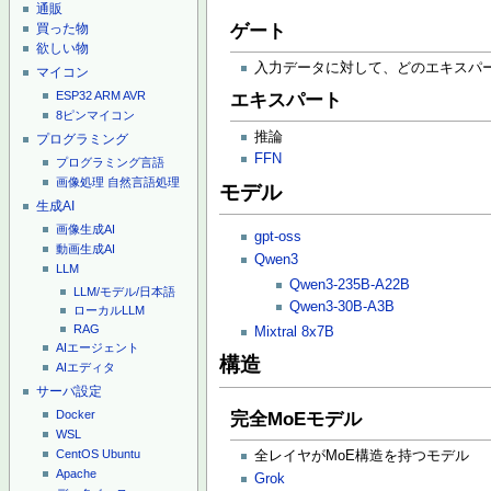
通販
買った物
ゲート
欲しい物
入力データに対して、どのエキスパ
マイコン
ESP32
ARM
AVR
エキスパート
8ピンマイコン
推論
プログラミング
FFN
プログラミング言語
画像処理
自然言語処理
モデル
生成AI
画像生成AI
gpt-oss
動画生成AI
Qwen3
LLM
Qwen3-235B-A22B
LLM/モデル/日本語
Qwen3-30B-A3B
ローカルLLM
RAG
Mixtral 8x7B
AIエージェント
構造
AIエディタ
サーバ設定
Docker
完全MoEモデル
WSL
CentOS
Ubuntu
全レイヤがMoE構造を持つモデル
Apache
Grok