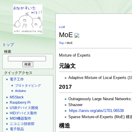
LLM
MoE
Top
/ MoE
トップ
検索
Mixture of Experts
元論文
クイックアクセス
Adaptive Mixture of Local Experts (1
電子工作
2017
プロトタイピング
Arduino
M5Stack
Outrageously Large Neural Networks:
Raspberry Pi
Shazeer
USBデバイス開発
https://arxiv.org/abs/1701.06538
HIDデバイス製作
Sparse Mixture-of-Expe
MIDI機器製作
ニコニコ技術部
構造
電子部品