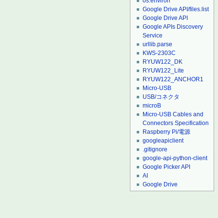
os.environ
Google Drive API/files.list
Google Drive API
Google APIs Discovery
Service
urllib.parse
KWS-2303C
RYUW122_DK
RYUW122_Lite
RYUW122_ANCHOR1
Micro-USB
USB/コネクタ
microB
Micro-USB Cables and
Connectors Specification
Raspberry Pi/電源
googleapiclient
.gitignore
google-api-python-client
Google Picker API
AI
Google Drive