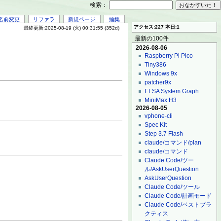
検索：
名前変更
リファラ
新規ページ
編集
アクセス:227 本日:1
最終更新:2025-08-19 (火) 00:31:55 (352d)
最新の100件
2026-08-06
Raspberry Pi Pico
Tiny386
Windows 9x
patcher9x
ELSA System Graph
MiniMax H3
2026-08-05
vphone-cli
Spec Kit
Step 3.7 Flash
claude/コマンド/plan
claude/コマンド
Claude Code/ツー
ル/AskUserQuestion
AskUserQuestion
Claude Code/ツール
Claude Code/計画モード
Claude Code/ベストプラ
クティス