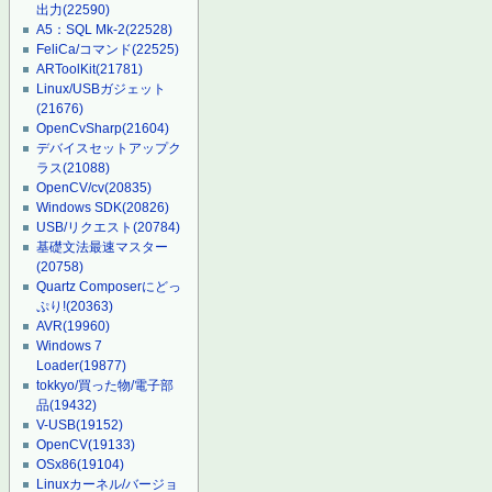
出力
(22590)
A5：SQL Mk-2
(22528)
FeliCa/コマンド
(22525)
ARToolKit
(21781)
Linux/USBガジェット
(21676)
OpenCvSharp
(21604)
デバイスセットアップク
ラス
(21088)
OpenCV/cv
(20835)
Windows SDK
(20826)
USB/リクエスト
(20784)
基礎文法最速マスター
(20758)
Quartz Composerにどっ
ぷり!
(20363)
AVR
(19960)
Windows 7
Loader
(19877)
tokkyo/買った物/電子部
品
(19432)
V-USB
(19152)
OpenCV
(19133)
OSx86
(19104)
Linuxカーネル/バージョ