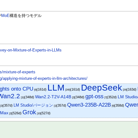
が
MoE
構造を持つモデル
rvey-on-Mixture-of-Experts-in-LLMs
s/mixture-of-experts
g/applying-mixture-of-experts-in-llm-architectures/
LLM
DeepSeek
ights onto CPU
(161d)
(161d)
(163d)
[6]
[240]
[24]
Wan2.2
gpt-oss
Wan2.2-T2V-A14B
LM Studi
(348d)
(348d)
(352d)
[11]
[2]
[7]
Qwen
Qwen3-235B-A22B
LM Studio/バージョン
(357d)
(357d)
(358d)
[3]
[1]
[6]
Grok
-Max
(526d)
(527d)
[2]
[10]