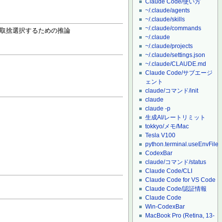
Claude Code/使い方
~/.claude/agents
~/.claude/skills
~/.claude/commands
取捨選択するための推論
~/.claude
~/.claude/projects
~/.claude/settings.json
~/.claude/CLAUDE.md
Claude Code/サブエージ
ェント
claude/コマンド/init
claude
claude -p
生成AI/レートリミット
tokkyo/メモ/Mac
Tesla V100
python.terminal.useEnvFile
CodexBar
claude/コマンド/status
Claude Code/CLI
Claude Code for VS Code
Claude Code/認証情報
Claude Code
Win-CodexBar
MacBook Pro (Retina, 13-