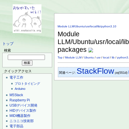
Module LLM/Ubuntu/usr/local/lib/python3.10
Module
LLM/Ubuntu/usr/local/lib
トップ
packages
検索
Top
/
Module LLM
/
Ubuntu
/
usr
/
local
/
lib
/
python3
StackFlow
クイックアクセス
関連ページ:
(551d)
[28]
電子工作
プロトタイピング
Arduino
M5Stack
Raspberry Pi
USBデバイス開発
HIDデバイス製作
MIDI機器製作
ニコニコ技術部
電子部品