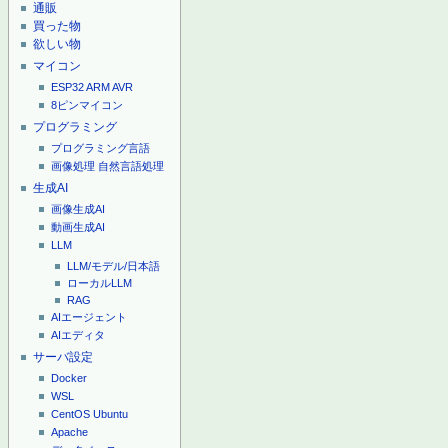
通販
買った物
欲しい物
マイコン
ESP32
ARM
AVR
8ピンマイコン
プログラミング
プログラミング言語
画像処理
自然言語処理
生成AI
画像生成AI
動画生成AI
LLM
LLM/モデル/日本語
ローカルLLM
RAG
AIエージェント
AIエディタ
サーバ設定
Docker
WSL
CentOS
Ubuntu
Apache