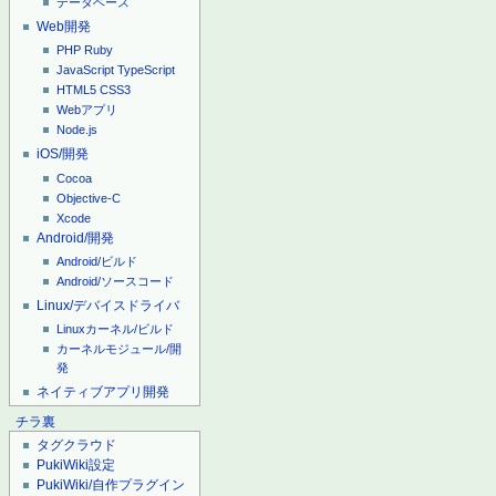
データベース
Web開発
PHP
Ruby
JavaScript
TypeScript
HTML5
CSS3
Webアプリ
Node.js
iOS/開発
Cocoa
Objective-C
Xcode
Android/開発
Android/ビルド
Android/ソースコード
Linux/デバイスドライバ
Linuxカーネル/ビルド
カーネルモジュール/開
発
ネイティブアプリ開発
チラ裏
タグクラウド
PukiWiki設定
PukiWiki/自作プラグイン