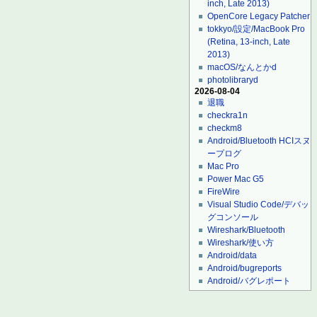
inch, Late 2013)
OpenCore Legacy Patcher
tokkyo/設定/MacBook Pro
(Retina, 13-inch, Late
2013)
macOS/なんとかd
photolibraryd
2026-08-04
退職
checkra1n
checkm8
Android/Bluetooth HCIスヌ
ープログ
Mac Pro
Power Mac G5
FireWire
Visual Studio Code/デバッ
グコンソール
Wireshark/Bluetooth
Wireshark/使い方
Android/data
Android/bugreports
Android/バグレポート