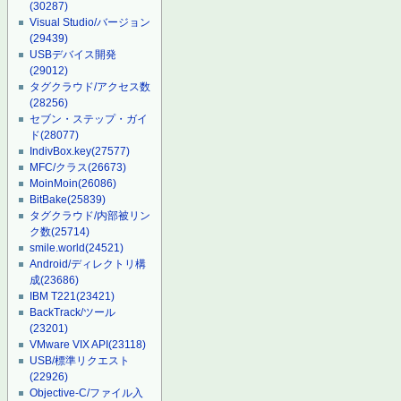
(30287)
Visual Studio/バージョン
(29439)
USBデバイス開発
(29012)
タグクラウド/アクセス数
(28256)
セブン・ステップ・ガイ
ド
(28077)
IndivBox.key
(27577)
MFC/クラス
(26673)
MoinMoin
(26086)
BitBake
(25839)
タグクラウド/内部被リン
ク数
(25714)
smile.world
(24521)
Android/ディレクトリ構
成
(23686)
IBM T221
(23421)
BackTrack/ツール
(23201)
VMware VIX API
(23118)
USB/標準リクエスト
(22926)
Objective-C/ファイル入