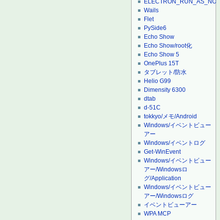
ELECTRON_RUN_AS_NO
Wails
Flet
PySide6
Echo Show
Echo Show/root化
Echo Show 5
OnePlus 15T
タブレット/防水
Helio G99
Dimensity 6300
dtab
d-51C
tokkyo/メモ/Android
Windows/イベントビュー
アー
Windows/イベントログ
Get-WinEvent
Windows/イベントビュー
アー/Windowsロ
グ/Application
Windows/イベントビュー
アー/Windowsログ
イベントビューアー
WPA MCP