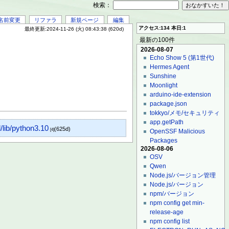
検索：
名前変更
リファラ
新規ページ
編集
アクセス:134 本日:1
最終更新:2024-11-26 (火) 08:43:38 (620d)
最新の100件
2026-08-07
Echo Show 5 (第1世代)
Hermes Agent
Sunshine
Moonlight
arduino-ide-extension
package.json
tokkyo/メモ/セキュリティ
app.getPath
/lib/python3.10
(625d)
[4]
OpenSSF Malicious
Packages
2026-08-06
OSV
Qwen
Node.js/バージョン管理
Node.js/バージョン
npm/バージョン
npm config get min-
release-age
npm config list