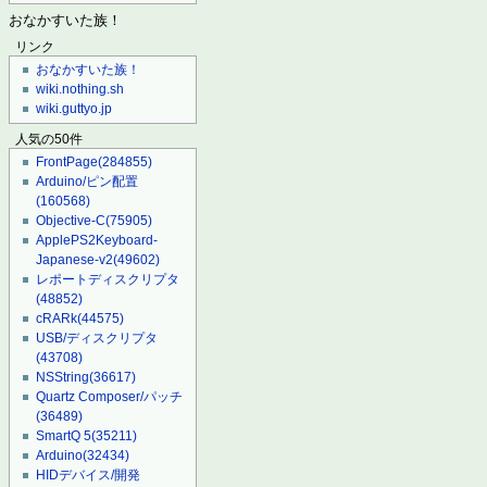
おなかすいた族！
リンク
おなかすいた族！
wiki.nothing.sh
wiki.guttyo.jp
人気の50件
FrontPage
(284855)
Arduino/ピン配置
(160568)
Objective-C
(75905)
ApplePS2Keyboard-
Japanese-v2
(49602)
レポートディスクリプタ
(48852)
cRARk
(44575)
USB/ディスクリプタ
(43708)
NSString
(36617)
Quartz Composer/パッチ
(36489)
SmartQ 5
(35211)
Arduino
(32434)
HIDデバイス/開発