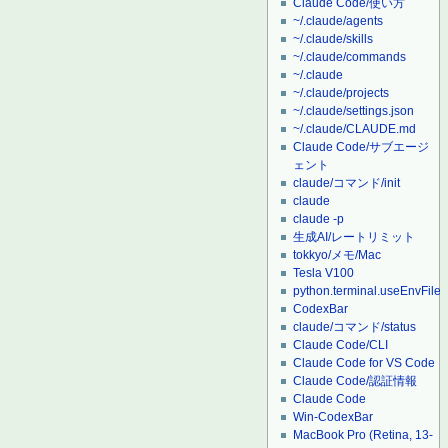
Claude Code/使い方
~/.claude/agents
~/.claude/skills
~/.claude/commands
~/.claude
~/.claude/projects
~/.claude/settings.json
~/.claude/CLAUDE.md
Claude Code/サブエージ
ェント
claude/コマンド/init
claude
claude -p
生成AI/レートリミット
tokkyo/メモ/Mac
Tesla V100
python.terminal.useEnvFile
CodexBar
claude/コマンド/status
Claude Code/CLI
Claude Code for VS Code
Claude Code/認証情報
Claude Code
Win-CodexBar
MacBook Pro (Retina, 13-