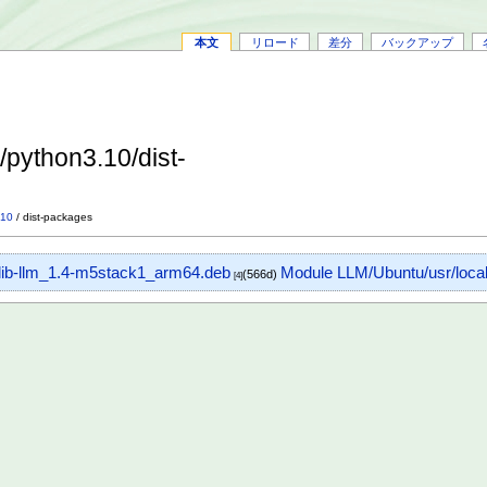
本文
リロード
差分
バックアップ
/python3.10/dist-
.10
/ dist-packages
lib-llm_1.4-m5stack1_arm64.deb
Module LLM/Ubuntu/usr/local
(566d)
[4]