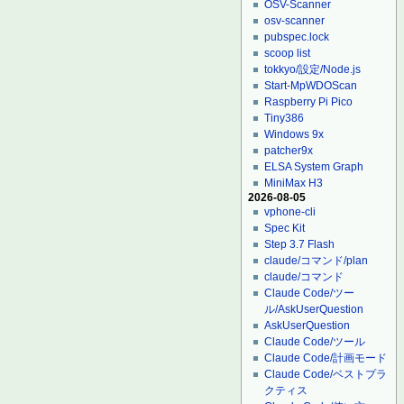
OSV-Scanner
osv-scanner
pubspec.lock
scoop list
tokkyo/設定/Node.js
Start-MpWDOScan
Raspberry Pi Pico
Tiny386
Windows 9x
patcher9x
ELSA System Graph
MiniMax H3
2026-08-05
vphone-cli
Spec Kit
Step 3.7 Flash
claude/コマンド/plan
claude/コマンド
Claude Code/ツー
ル/AskUserQuestion
AskUserQuestion
Claude Code/ツール
Claude Code/計画モード
Claude Code/ベストプラ
クティス