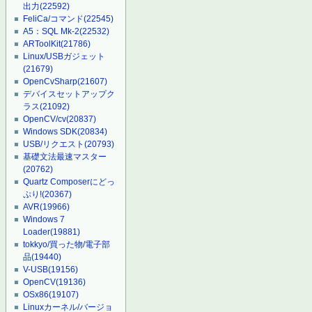
出力
(22592)
FeliCa/コマンド
(22545)
A5：SQL Mk-2
(22532)
ARToolKit
(21786)
Linux/USBガジェット
(21679)
OpenCvSharp
(21607)
デバイスセットアップク
ラス
(21092)
OpenCV/cv
(20837)
Windows SDK
(20834)
USB/リクエスト
(20793)
基礎文法最速マスター
(20762)
Quartz Composerにどっ
ぷり!
(20367)
AVR
(19966)
Windows 7
Loader
(19881)
tokkyo/買った物/電子部
品
(19440)
V-USB
(19156)
OpenCV
(19136)
OSx86
(19107)
Linuxカーネル/バージョ