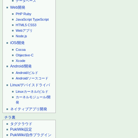
データベース
Web開発
PHP
Ruby
JavaScript
TypeScript
HTML5
CSS3
Webアプリ
Node.js
iOS/開発
Cocoa
Objective-C
Xcode
Android/開発
Android/ビルド
Android/ソースコード
Linux/デバイスドライバ
Linuxカーネル/ビルド
カーネルモジュール/開
発
ネイティブアプリ開発
チラ裏
タグクラウド
PukiWiki設定
PukiWiki/自作プラグイン