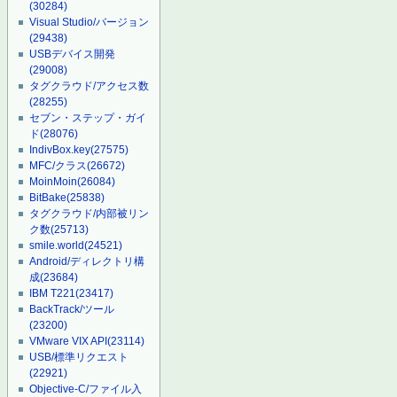
(30284)
Visual Studio/バージョン
(29438)
USBデバイス開発
(29008)
タグクラウド/アクセス数
(28255)
セブン・ステップ・ガイ
ド
(28076)
IndivBox.key
(27575)
MFC/クラス
(26672)
MoinMoin
(26084)
BitBake
(25838)
タグクラウド/内部被リン
ク数
(25713)
smile.world
(24521)
Android/ディレクトリ構
成
(23684)
IBM T221
(23417)
BackTrack/ツール
(23200)
VMware VIX API
(23114)
USB/標準リクエスト
(22921)
Objective-C/ファイル入