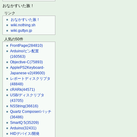
おなかすいた族！
リンク
おなかすいた族！
wiki.nothing.sh
wiki.guttyo.jp
人気の50件
FrontPage
(284810)
Arduino/ピン配置
(160563)
Objective-C
(75893)
ApplePS2Keyboard-
Japanese-v2
(49600)
レポートディスクリプタ
(48848)
cRARk
(44571)
USB/ディスクリプタ
(43705)
NSString
(36616)
Quartz Composer/パッチ
(36486)
SmartQ 5
(35209)
Arduino
(32431)
HIDデバイス/開発