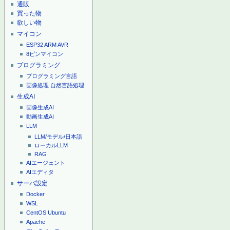
通販
買った物
欲しい物
マイコン
ESP32
ARM
AVR
8ピンマイコン
プログラミング
プログラミング言語
画像処理
自然言語処理
生成AI
画像生成AI
動画生成AI
LLM
LLM/モデル/日本語
ローカルLLM
RAG
AIエージェント
AIエディタ
サーバ設定
Docker
WSL
CentOS
Ubuntu
Apache