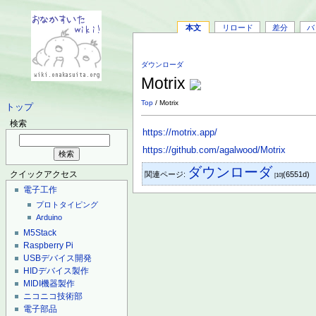
本文
リロード
差分
バ
ダウンローダ
Motrix
Top
/ Motrix
トップ
検索
https://motrix.app/
https://github.com/agalwood/Motrix
ダウンローダ
関連ページ:
(6551d)
クイックアクセス
[10]
電子工作
プロトタイピング
Arduino
M5Stack
Raspberry Pi
USBデバイス開発
HIDデバイス製作
MIDI機器製作
ニコニコ技術部
電子部品