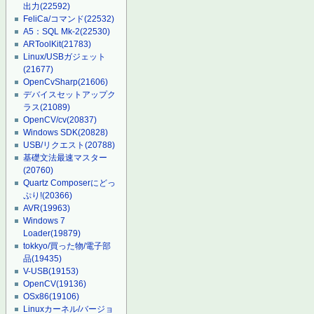
出力
(22592)
FeliCa/コマンド
(22532)
A5：SQL Mk-2
(22530)
ARToolKit
(21783)
Linux/USBガジェット
(21677)
OpenCvSharp
(21606)
デバイスセットアップク
ラス
(21089)
OpenCV/cv
(20837)
Windows SDK
(20828)
USB/リクエスト
(20788)
基礎文法最速マスター
(20760)
Quartz Composerにどっ
ぷり!
(20366)
AVR
(19963)
Windows 7
Loader
(19879)
tokkyo/買った物/電子部
品
(19435)
V-USB
(19153)
OpenCV
(19136)
OSx86
(19106)
Linuxカーネル/バージョ