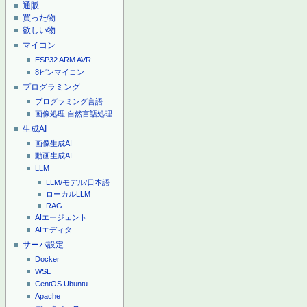
通販
買った物
欲しい物
マイコン
ESP32
ARM
AVR
8ピンマイコン
プログラミング
プログラミング言語
画像処理
自然言語処理
生成AI
画像生成AI
動画生成AI
LLM
LLM/モデル/日本語
ローカルLLM
RAG
AIエージェント
AIエディタ
サーバ設定
Docker
WSL
CentOS
Ubuntu
Apache