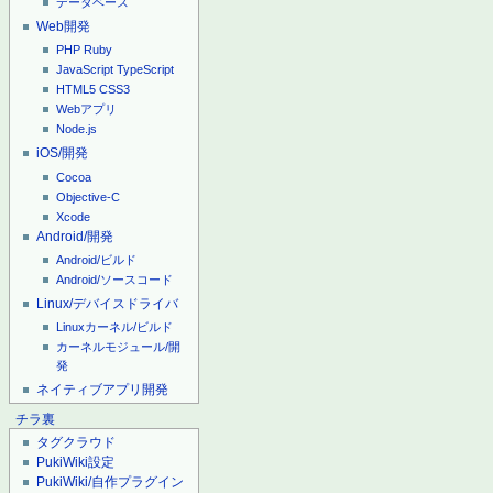
データベース
Web開発
PHP
Ruby
JavaScript
TypeScript
HTML5
CSS3
Webアプリ
Node.js
iOS/開発
Cocoa
Objective-C
Xcode
Android/開発
Android/ビルド
Android/ソースコード
Linux/デバイスドライバ
Linuxカーネル/ビルド
カーネルモジュール/開
発
ネイティブアプリ開発
チラ裏
タグクラウド
PukiWiki設定
PukiWiki/自作プラグイン