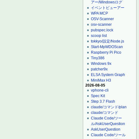
アー/Windowsログ
イベントビューアー
WPA MCP
OSV-Scanner
osv-scanner
pubspec.lock
scoop list
tokkyo/設定/Node.js
Start-MpWDOScan
Raspberry Pi Pico
Tiny386
Windows 9x
patcher9x
ELSA System Graph
MiniMax H3
2026-08-05
vphone-cli
Spec Kit
Step 3.7 Flash
claude/コマンド/plan
claude/コマンド
Claude Code/ツー
ル/AskUserQuestion
AskUserQuestion
Claude Code/ツール