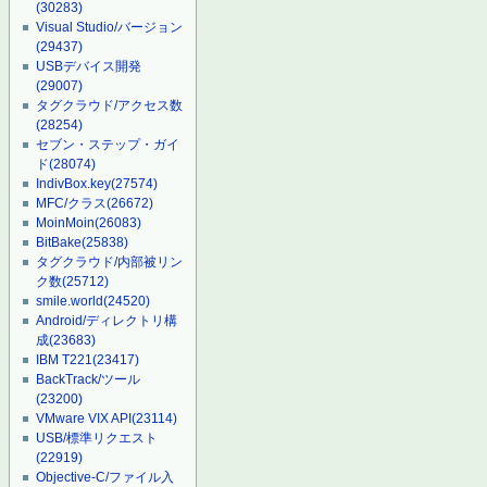
(30283)
Visual Studio/バージョン
(29437)
USBデバイス開発
(29007)
タグクラウド/アクセス数
(28254)
セブン・ステップ・ガイ
ド
(28074)
IndivBox.key
(27574)
MFC/クラス
(26672)
MoinMoin
(26083)
BitBake
(25838)
タグクラウド/内部被リン
ク数
(25712)
smile.world
(24520)
Android/ディレクトリ構
成
(23683)
IBM T221
(23417)
BackTrack/ツール
(23200)
VMware VIX API
(23114)
USB/標準リクエスト
(22919)
Objective-C/ファイル入