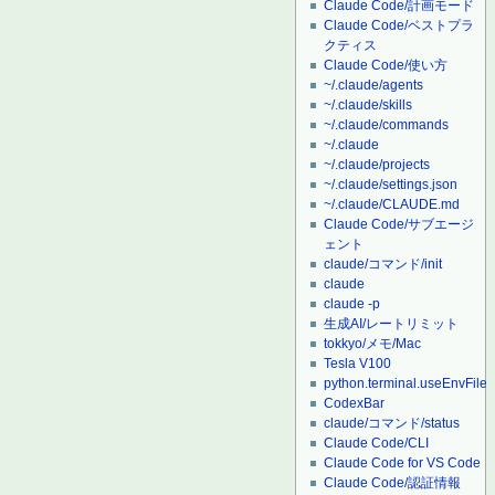
Claude Code/計画モード
Claude Code/ベストプラ
クティス
Claude Code/使い方
~/.claude/agents
~/.claude/skills
~/.claude/commands
~/.claude
~/.claude/projects
~/.claude/settings.json
~/.claude/CLAUDE.md
Claude Code/サブエージ
ェント
claude/コマンド/init
claude
claude -p
生成AI/レートリミット
tokkyo/メモ/Mac
Tesla V100
python.terminal.useEnvFile
CodexBar
claude/コマンド/status
Claude Code/CLI
Claude Code for VS Code
Claude Code/認証情報