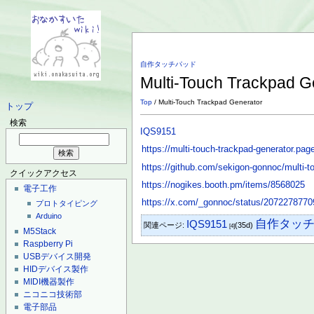
自作タッチパッド
Multi-Touch Trackpad G
Top
/ Multi-Touch Trackpad Generator
トップ
検索
IQS9151
https://multi-touch-trackpad-generator.pag
https://github.com/sekigon-gonnoc/multi-t
クイックアクセス
https://nogikes.booth.pm/items/8568025
電子工作
https://x.com/_gonnoc/status/207227877
プロトタイピング
Arduino
自作タッ
IQS9151
関連ページ:
(35d)
[4]
M5Stack
Raspberry Pi
USBデバイス開発
HIDデバイス製作
MIDI機器製作
ニコニコ技術部
電子部品