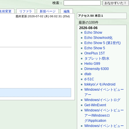
検索：
名前変更
リファラ
新規ページ
編集
アクセス:50 本日:1
最終更新:2026-07-02 (木) 06:02:31 (35d)
最新の100件
2026-08-06
Echo Show
Echo Show/root化
Echo Show 5 (第1世代)
Echo Show 5
OnePlus 15T
タブレット/防水
Helio G99
Dimensity 6300
dtab
d-51C
tokkyo/メモ/Android
Windows/イベントビュー
アー
Windows/イベントログ
Get-WinEvent
Windows/イベントビュー
アー/Windowsロ
グ/Application
Windows/イベントビュー