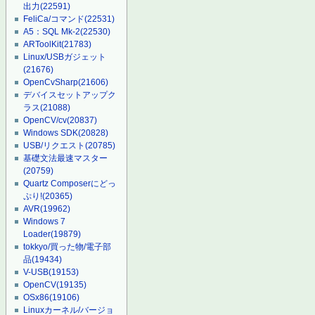
出力
(22591)
FeliCa/コマンド
(22531)
A5：SQL Mk-2
(22530)
ARToolKit
(21783)
Linux/USBガジェット
(21676)
OpenCvSharp
(21606)
デバイスセットアップク
ラス
(21088)
OpenCV/cv
(20837)
Windows SDK
(20828)
USB/リクエスト
(20785)
基礎文法最速マスター
(20759)
Quartz Composerにどっ
ぷり!
(20365)
AVR
(19962)
Windows 7
Loader
(19879)
tokkyo/買った物/電子部
品
(19434)
V-USB
(19153)
OpenCV
(19135)
OSx86
(19106)
Linuxカーネル/バージョ