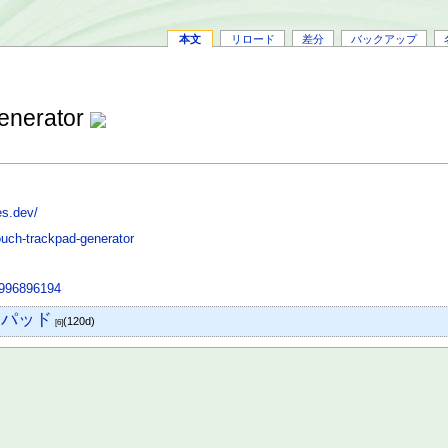
本文
リロード
差分
バックアップ
enerator
es.dev/
ouch-trackpad-generator
0996896194
チパッド
(120d)
[6]