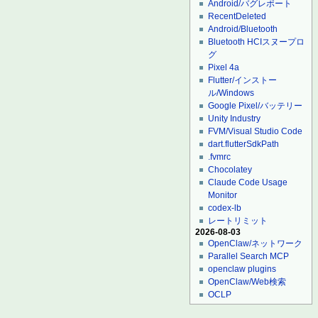
Android/バグレポート
RecentDeleted
Android/Bluetooth
Bluetooth HCIスヌープロ
グ
Pixel 4a
Flutter/インストー
ル/Windows
Google Pixel/バッテリー
Unity Industry
FVM/Visual Studio Code
dart.flutterSdkPath
.fvmrc
Chocolatey
Claude Code Usage
Monitor
codex-lb
レートリミット
2026-08-03
OpenClaw/ネットワーク
Parallel Search MCP
openclaw plugins
OpenClaw/Web検索
OCLP