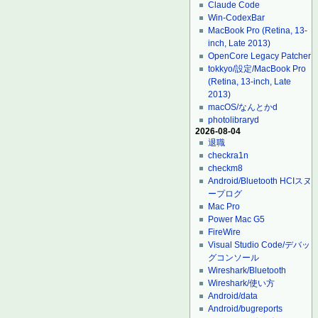
Claude Code
Win-CodexBar
MacBook Pro (Retina, 13-
inch, Late 2013)
OpenCore Legacy Patcher
tokkyo/設定/MacBook Pro
(Retina, 13-inch, Late
2013)
macOS/なんとかd
photolibraryd
2026-08-04
退職
checkra1n
checkm8
Android/Bluetooth HCIスヌ
ープログ
Mac Pro
Power Mac G5
FireWire
Visual Studio Code/デバッ
グコンソール
Wireshark/Bluetooth
Wireshark/使い方
Android/data
Android/bugreports