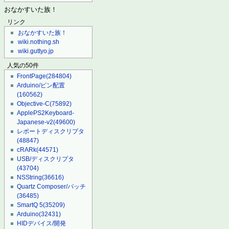
おなかすいた族！
リンク
おなかすいた族！
wiki.nothing.sh
wiki.guttyo.jp
人気の50件
FrontPage
(284804)
Arduino/ピン配置
(160562)
Objective-C
(75892)
ApplePS2Keyboard-
Japanese-v2
(49600)
レポートディスクリプタ
(48847)
cRARk
(44571)
USB/ディスクリプタ
(43704)
NSString
(36616)
Quartz Composer/パッチ
(36485)
SmartQ 5
(35209)
Arduino
(32431)
HIDデバイス/開発